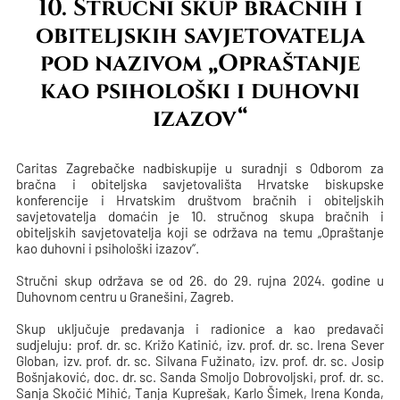
10. Stručni skup bračnih i
obiteljskih savjetovatelja
pod nazivom „Opraštanje
kao psihološki i duhovni
izazov“
Caritas Zagrebačke nadbiskupije u suradnji s Odborom za
bračna i obiteljska savjetovališta Hrvatske biskupske
konferencije i Hrvatskim društvom bračnih i obiteljskih
savjetovatelja domaćin je 10. stručnog skupa bračnih i
obiteljskih savjetovatelja koji se održava na temu „Opraštanje
kao duhovni i psihološki izazov“.
Stručni skup održava se od 26. do 29. rujna 2024. godine u
Duhovnom centru u Granešini, Zagreb.
Skup uključuje predavanja i radionice a kao predavači
sudjeluju: prof. dr. sc. Križo Katinić, izv. prof. dr. sc. Irena Sever
Globan, izv. prof. dr. sc. Silvana Fužinato, izv. prof. dr. sc. Josip
Bošnjaković, doc. dr. sc. Sanda Smoljo Dobrovoljski, prof. dr. sc.
Sanja Skočić Mihić, Tanja Kuprešak, Karlo Šimek, Irena Konda,