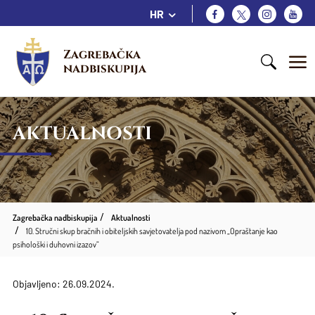
HR
Zagrebačka 
nadbiskupija
AKTUALNOSTI
Zagrebačka nadbiskupija
Aktualnosti
10. Stručni skup bračnih i obiteljskih savjetovatelja pod nazivom „Opraštanje kao
psihološki i duhovni izazov“
Objavljeno: 26.09.2024.