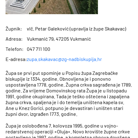
Župnik:
vlč. Petar Galeković (upravlja iz župe Skakavac)
Adresa:
Vukmanić 79, 47205 Vukmanić
Telefon:
047 711 100
E-adresa:
zupa.skakavac@zg-nadbiskupija.hr
Župa se prvi put spominje u Popisu župa Zagrebačke
biskupije iz 1334. godine. Obnovljena je i ponovno
uspostavljena 1778. godine. Župna crkva sagrađena je 1789.
godine. Za vrijeme Domovinskog rata Župa je u listopadu
1991. godine okupirana. Tada je teško oštećena i zapaljena
župna crkva, spaljena je i do temelja uništena kapela sv.
Ane u Knez Gorici, potpuno je devastiran i uništen stari
župni dvor, izgrađen 1773. godine.
Župa je oslobođena 7. kolovoza 1995. godine u vojno-
redarstvenoj operaciji »Oluja«. Novo krovište župne crkve
postavljeno je 1997. godine, a kompletna obnova dovršena