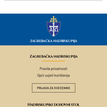
ZAGREBAČKA NADBISKUPIJA
Zagrebačka nadbiskupija
Pravila privatnosti
Opći uvjeti korištenja
PRIJAVA ZA SVEĆENIKE
Nadbiskupski duhovni stol