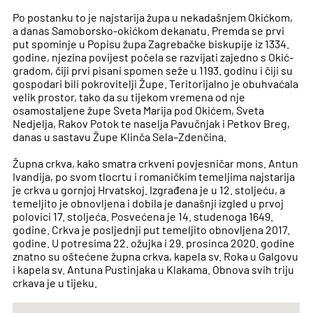
Po postanku to je najstarija župa u nekadašnjem Okićkom,
a danas Samoborsko-okićkom dekanatu. Premda se prvi
put spominje u Popisu župa Zagrebačke biskupije iz 1334.
godine, njezina povijest počela se razvijati zajedno s Okić-
gradom, čiji prvi pisani spomen seže u 1193. godinu i čiji su
gospodari bili pokrovitelji Župe. Teritorijalno je obuhvaćala
velik prostor, tako da su tijekom vremena od nje
osamostaljene župe Sveta Marija pod Okićem, Sveta
Nedjelja, Rakov Potok te naselja Pavučnjak i Petkov Breg,
danas u sastavu Župe Klinča Sela–Zdenčina.
Župna crkva, kako smatra crkveni povjesničar mons. Antun
Ivandija, po svom tlocrtu i romaničkim temeljima najstarija
je crkva u gornjoj Hrvatskoj. Izgrađena je u 12. stoljeću, a
temeljito je obnovljena i dobila je današnji izgled u prvoj
polovici 17. stoljeća. Posvećena je 14. studenoga 1649.
godine. Crkva je posljednji put temeljito obnovljena 2017.
godine. U potresima 22. ožujka i 29. prosinca 2020. godine
znatno su oštećene župna crkva, kapela sv. Roka u Galgovu
i kapela sv. Antuna Pustinjaka u Klakama. Obnova svih triju
crkava je u tijeku.