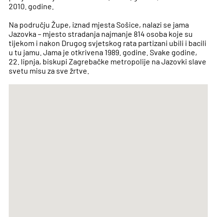
2010. godine.
Na području Župe, iznad mjesta Sošice, nalazi se jama
Jazovka – mjesto stradanja najmanje 814 osoba koje su
tijekom i nakon Drugog svjetskog rata partizani ubili i bacili
u tu jamu. Jama je otkrivena 1989. godine. Svake godine,
22. lipnja, biskupi Zagrebačke metropolije na Jazovki slave
svetu misu za sve žrtve.