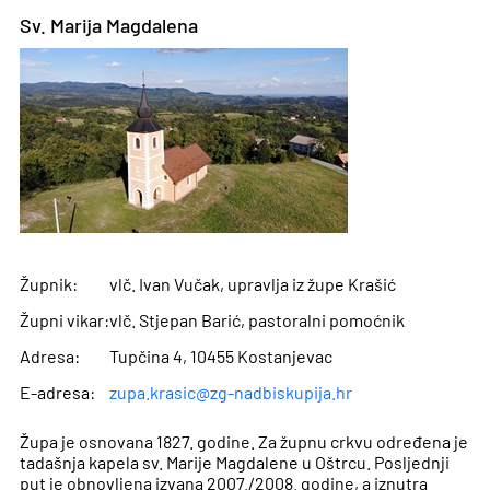
Sv. Marija Magdalena
Župnik:
vlč. Ivan Vučak, upravlja iz župe Krašić
Župni vikar:
vlč. Stjepan Barić, pastoralni pomoćnik
Adresa:
Tupčina 4, 10455 Kostanjevac
E-adresa:
zupa.krasic@zg-nadbiskupija.hr
Župa je osnovana 1827. godine. Za župnu crkvu određena je
tadašnja kapela sv. Marije Magdalene u Oštrcu. Posljednji
put je obnovljena izvana 2007./2008. godine, a iznutra