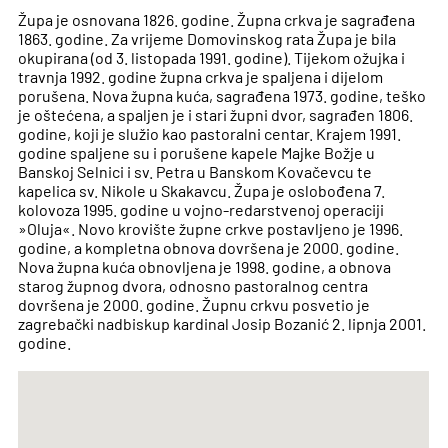
Župa je osnovana 1826. godine. Župna crkva je sagrađena
1863. godine. Za vrijeme Domovinskog rata Župa je bila
okupirana (od 3. listopada 1991. godine). Tijekom ožujka i
travnja 1992. godine župna crkva je spaljena i dijelom
porušena. Nova župna kuća, sagrađena 1973. godine, teško
je oštećena, a spaljen je i stari župni dvor, sagrađen 1806.
godine, koji je služio kao pastoralni centar. Krajem 1991.
godine spaljene su i porušene kapele Majke Božje u
Banskoj Selnici i sv. Petra u Banskom Kovačevcu te
kapelica sv. Nikole u Skakavcu. Župa je oslobođena 7.
kolovoza 1995. godine u vojno-redarstvenoj operaciji
»Oluja«. Novo krovište župne crkve postavljeno je 1996.
godine, a kompletna obnova dovršena je 2000. godine.
Nova župna kuća obnovljena je 1998. godine, a obnova
starog župnog dvora, odnosno pastoralnog centra
dovršena je 2000. godine. Župnu crkvu posvetio je
zagrebački nadbiskup kardinal Josip Bozanić 2. lipnja 2001.
godine.