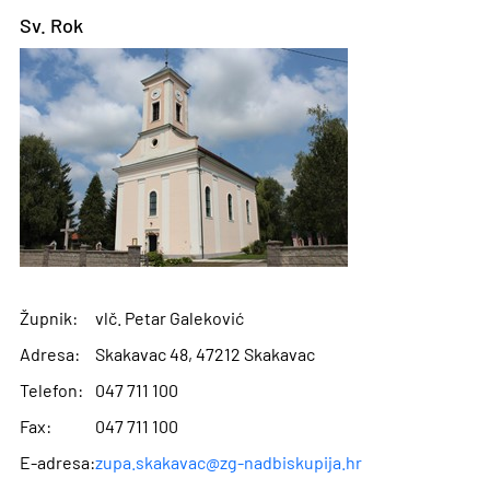
Sv. Rok
Župnik:
vlč. Petar Galeković
Adresa:
Skakavac 48, 47212 Skakavac
Telefon:
047 711 100
Fax:
047 711 100
E-adresa:
zupa.skakavac@zg-nadbiskupija.hr