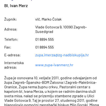
Bl. Ivan Merz
Župnik:
vlč. Marko Čolak
Vlade Gotovca 9, 10090 Zagreb-
Adresa:
Susedgrad
Telefon:
01 8894 555
Fax:
01 8894 555
E-adresa:
zupa.imerza@zg-nadbiskupija.hr
Internetska
www.zupa-ivanmerz.hr
adresa:
Župa je osnovana 10. veljače 2011. godine odvajanjem od
župa Zagreb–Špansko-BDM Žalosna i Zagreb–Malešnica-
Oranice. Župa nema župnu crkvu. Pastoralni centar s
kapelom bl. Ivana Merza, u kojem se radnim danima služi
sveta misa, nalazi se prizemlju stambene zgrade u Ulici
Vlade Gotovca 9. Taj je prostor 27. studenog 2011. godine
blagoslovio pomoćni zagrebački biskup Mijo Gorski. Misna