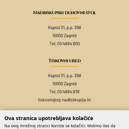
Nadbiskupski duhovni stol
Kaptol 31, p.p. 398
10000 Zagreb
Tel:
01/4894 800
Tiskovni ured
Kaptol 31, p.p. 398
10000 Zagreb
Tel:
01/4894 878
tiskovni@zg-nadbiskupija.hr
Ova stranica upotrebljava kolačiće
Na ovoj mrežnoj stranci koriste se kolačići. Molimo Vas da