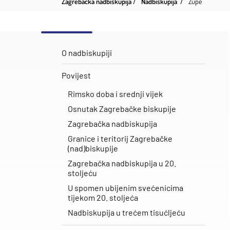
Zagrebačka nadbiskupija
Nadbiskupija
Župe
O nadbiskupiji
Povijest
Rimsko doba i srednji vijek
Osnutak Zagrebačke biskupije
Zagrebačka nadbiskupija
Granice i teritorij Zagrebačke
(nad)biskupije
Zagrebačka nadbiskupija u 20.
stoljeću
U spomen ubijenim svećenicima
tijekom 20. stoljeća
Nadbiskupija u trećem tisućljeću