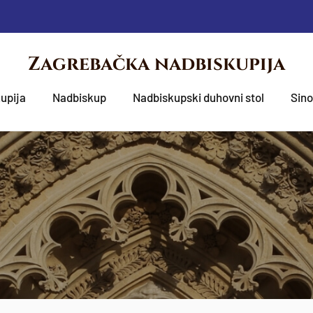
Zagrebačka nadbiskupija
upija
Nadbiskup
Nadbiskupski duhovni stol
Sin