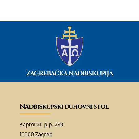
ZAGREBAČKA NADBISKUPIJA
Nadbiskupski duhovni stol
Kaptol 31, p.p. 398
10000 Zagreb