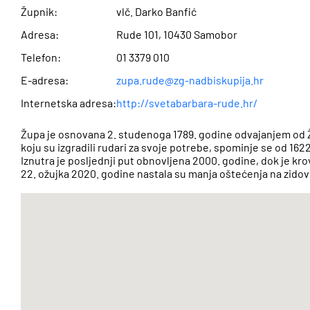
Župnik:
vlč. Darko Banfić
Adresa:
Rude 101, 10430 Samobor
Telefon:
01 3379 010
E-adresa:
zupa.rude@zg-nadbiskupija.hr
Internetska adresa:
http://svetabarbara-rude.hr/
Župa je osnovana 2. studenoga 1789. godine odvajanjem od 
koju su izgradili rudari za svoje potrebe, spominje se od 1622
Iznutra je posljednji put obnovljena 2000. godine, dok je kr
22. ožujka 2020. godine nastala su manja oštećenja na zidov