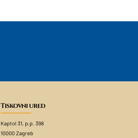
Tiskovni ured
Kaptol 31, p.p. 398
10000 Zagreb