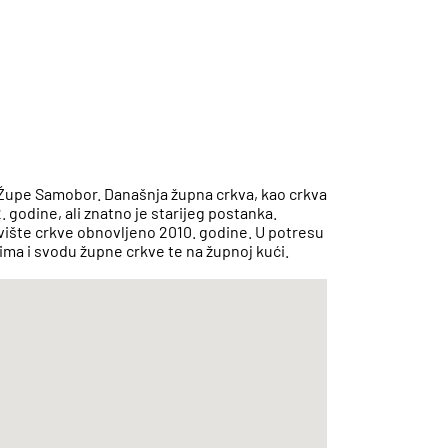
Župe Samobor. Današnja župna crkva, kao crkva
. godine, ali znatno je starijeg postanka.
ovište crkve obnovljeno 2010. godine. U potresu
ima i svodu župne crkve te na župnoj kući.