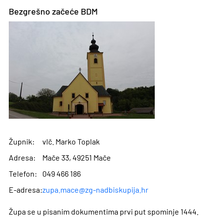
Bezgrešno začeće BDM
Župnik:
vlč. Marko Toplak
Adresa:
Mače 33, 49251 Mače
Telefon:
049 466 186
E-adresa:
zupa.mace@zg-nadbiskupija.hr
Župa se u pisanim dokumentima prvi put spominje 1444.