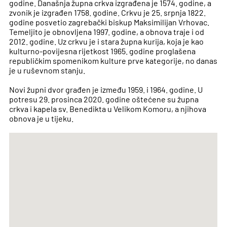
godine. Današnja župna crkva izgrađena je 1574. godine, a
zvonik je izgrađen 1758. godine. Crkvu je 25. srpnja 1822.
godine posvetio zagrebački biskup Maksimilijan Vrhovac.
Temeljito je obnovljena 1997. godine, a obnova traje i od
2012. godine. Uz crkvu je i stara župna kurija, koja je kao
kulturno-povijesna rijetkost 1965. godine proglašena
republičkim spomenikom kulture prve kategorije, no danas
je u ruševnom stanju.
Novi župni dvor građen je između 1959. i 1964. godine. U
potresu 29. prosinca 2020. godine oštećene su župna
crkva i kapela sv. Benedikta u Velikom Komoru, a njihova
obnova je u tijeku.