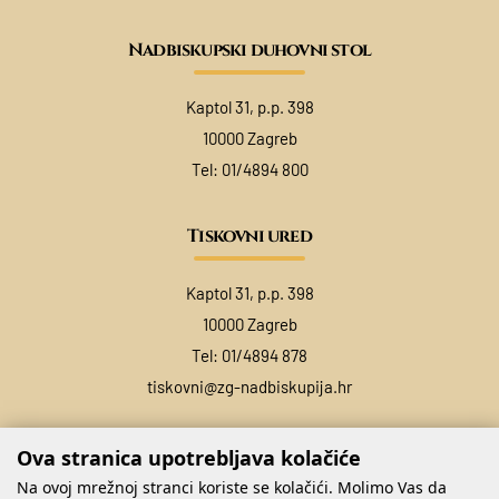
Nadbiskupski duhovni stol
Kaptol 31, p.p. 398
10000 Zagreb
Tel:
01/4894 800
Tiskovni ured
Kaptol 31, p.p. 398
10000 Zagreb
Tel:
01/4894 878
tiskovni@zg-nadbiskupija.hr
Ova stranica upotrebljava kolačiće
Na ovoj mrežnoj stranci koriste se kolačići. Molimo Vas da