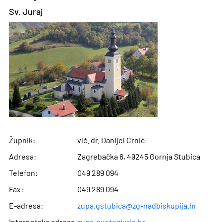
Sv. Juraj
Župnik:
vlč. dr. Danijel Crnić
Adresa:
Zagrebačka 6, 49245 Gornja Stubica
Telefon:
049 289 094
Fax:
049 289 094
E-adresa:
zupa.gstubica@zg-nadbiskupija.hr
Internetska adresa:
zupa-svetogjurja.hr