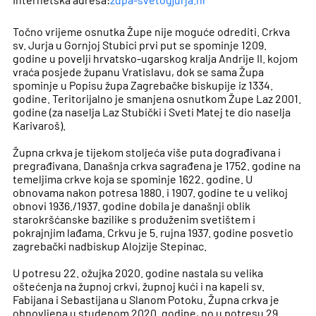
Točno vrijeme osnutka Župe nije moguće odrediti. Crkva
sv. Jurja u Gornjoj Stubici prvi put se spominje 1209.
godine u povelji hrvatsko-ugarskog kralja Andrije II. kojom
vraća posjede županu Vratislavu, dok se sama Župa
spominje u Popisu župa Zagrebačke biskupije iz 1334.
godine. Teritorijalno je smanjena osnutkom Župe Laz 2001.
godine (za naselja Laz Stubički i Sveti Matej te dio naselja
Karivaroš).
Župna crkva je tijekom stoljeća više puta dograđivana i
pregrađivana. Današnja crkva sagrađena je 1752. godine na
temeljima crkve koja se spominje 1622. godine. U
obnovama nakon potresa 1880. i 1907. godine te u velikoj
obnovi 1936./1937. godine dobila je današnji oblik
starokršćanske bazilike s produženim svetištem i
pokrajnjim lađama. Crkvu je 5. rujna 1937. godine posvetio
zagrebački nadbiskup Alojzije Stepinac.
U potresu 22. ožujka 2020. godine nastala su velika
oštećenja na župnoj crkvi, župnoj kući i na kapeli sv.
Fabijana i Sebastijana u Slanom Potoku. Župna crkva je
obnovljena u studenom 2020. godine, no u potresu 29.