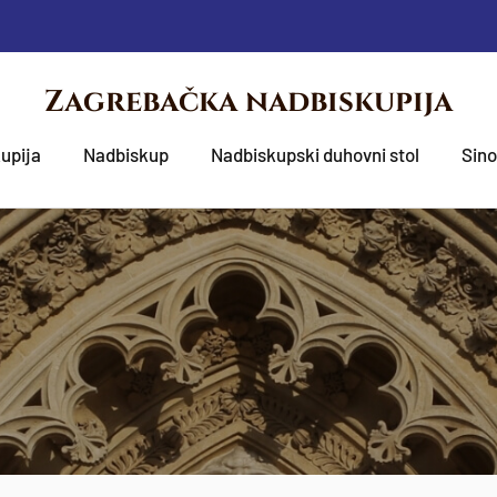
Zagrebačka nadbiskupija
upija
Nadbiskup
Nadbiskupski duhovni stol
Sin