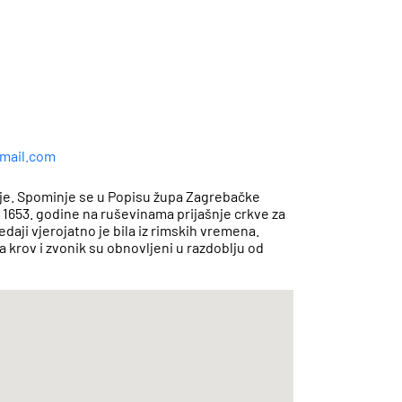
gmail.com
je. Spominje se u Popisu župa Zagrebačke
 1653. godine na ruševinama prijašnje crkve za
daji vjerojatno je bila iz rimskih vremena.
a krov i zvonik su obnovljeni u razdoblju od