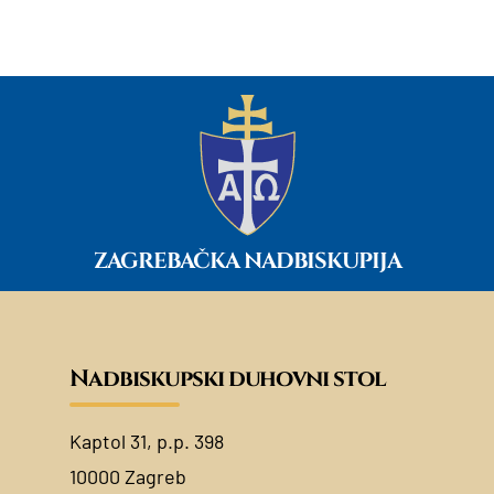
ZAGREBAČKA NADBISKUPIJA
Nadbiskupski duhovni stol
Kaptol 31, p.p. 398
10000 Zagreb