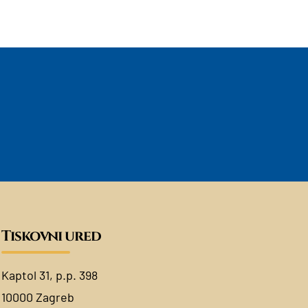
Tiskovni ured
Kaptol 31, p.p. 398
10000 Zagreb