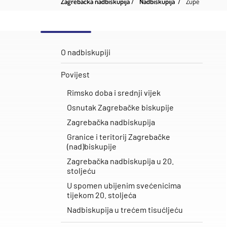
Zagrebačka nadbiskupija
Nadbiskupija
Župe
O nadbiskupiji
Povijest
Rimsko doba i srednji vijek
Osnutak Zagrebačke biskupije
Zagrebačka nadbiskupija
Granice i teritorij Zagrebačke
(nad)biskupije
Zagrebačka nadbiskupija u 20.
stoljeću
U spomen ubijenim svećenicima
tijekom 20. stoljeća
Nadbiskupija u trećem tisućljeću