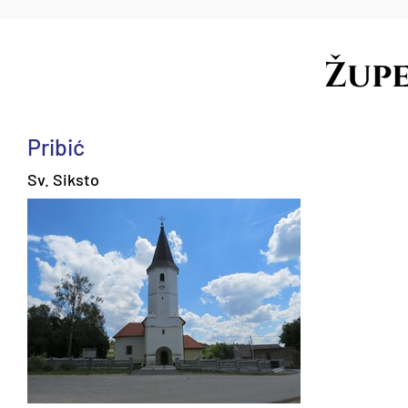
Žup
Pribić
Sv. Siksto