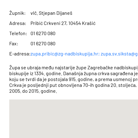
Župnik:
vlč. Stjepan Dijaneš
Adresa:
Pribić Crkveni 27, 10454 Krašić
Telefon:
01 6270 080
Fax:
01 6270 080
E-adresa:
zupa.pribic@zg-nadbiskupija.hr; zupa.sv.siksta@
Župa se ubraja među najstarije župe Zagrebačke nadbiskupi
biskupije iz 1334. godine. Današnja župna crkva sagrađena je
koju se tvrdi da je postojala 915. godine, a prema usmenoj pre
Crkva je posljednji put obnovljena 70-ih godina 20. stoljeća, 
2005. do 2015. godine.