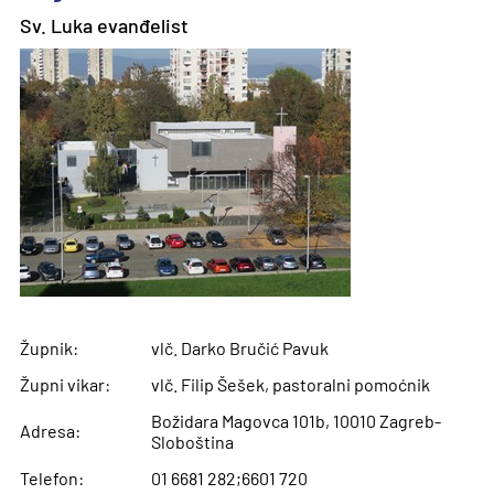
Sv. Luka evanđelist
Župnik:
vlč. Darko Bručić Pavuk
Župni vikar:
vlč. Filip Šešek, pastoralni pomoćnik
Božidara Magovca 101b, 10010 Zagreb-
Adresa:
Sloboština
Telefon:
01 6681 282;6601 720