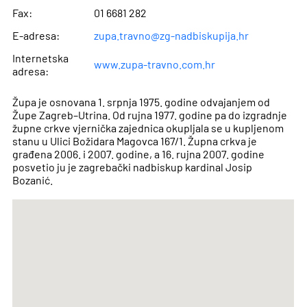
Fax:
01 6681 282
E-adresa:
zupa.travno@zg-nadbiskupija.hr
Internetska
www.zupa-travno.com.hr
adresa:
Župa je osnovana 1. srpnja 1975. godine odvajanjem od
Župe Zagreb–Utrina. Od rujna 1977. godine pa do izgradnje
župne crkve vjernička zajednica okupljala se u kupljenom
stanu u Ulici Božidara Magovca 167/1. Župna crkva je
građena 2006. i 2007. godine, a 16. rujna 2007. godine
posvetio ju je zagrebački nadbiskup kardinal Josip
Bozanić.