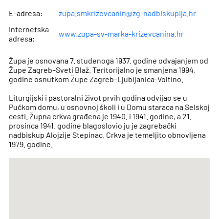
E-adresa:
zupa.smkrizevcanin@zg-nadbiskupija.hr
Internetska
www.zupa-sv-marka-krizevcanina.hr
adresa:
Župa je osnovana 7. studenoga 1937. godine odvajanjem od
Župe Zagreb–Sveti Blaž. Teritorijalno je smanjena 1994.
godine osnutkom Župe Zagreb–Ljubljanica-Voltino.
Liturgijski i pastoralni život prvih godina odvijao se u
Pučkom domu, u osnovnoj školi i u Domu staraca na Selskoj
cesti. Župna crkva građena je 1940. i 1941. godine, a 21.
prosinca 1941. godine blagoslovio ju je zagrebački
nadbiskup Alojzije Stepinac. Crkva je temeljito obnovljena
1979. godine.