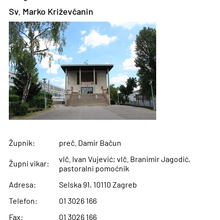
Sv. Marko Križevčanin
Župnik:
preč. Damir Bačun
vlč. Ivan Vujević; vlč. Branimir Jagodić,
Župni vikar:
pastoralni pomoćnik
Adresa:
Selska 91, 10110 Zagreb
Telefon:
01 3026 166
Fax:
01 3026 166