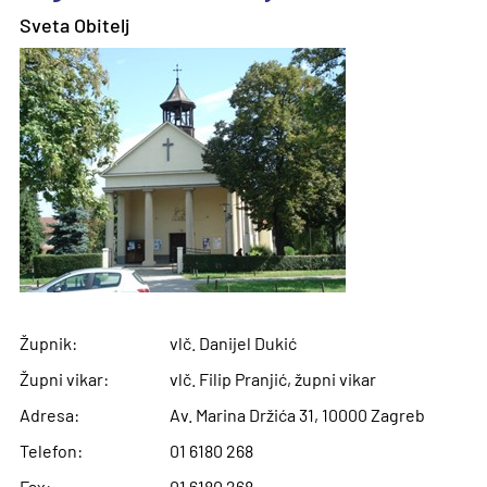
Sveta Obitelj
Župnik:
vlč. Danijel Dukić
Župni vikar:
vlč. Filip Pranjić, župni vikar
Adresa:
Av. Marina Držića 31, 10000 Zagreb
Telefon:
01 6180 268
Fax:
01 6180 268