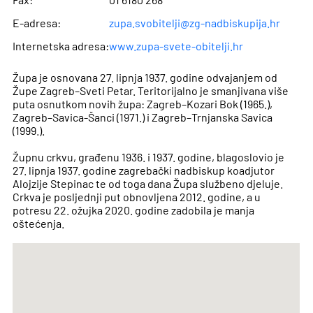
E-adresa:
zupa.svobitelji@zg-nadbiskupija.hr
Internetska adresa:
www.zupa-svete-obitelji.hr
Župa je osnovana 27. lipnja 1937. godine odvajanjem od
Župe Zagreb–Sveti Petar. Teritorijalno je smanjivana više
puta osnutkom novih župa: Zagreb–Kozari Bok (1965.),
Zagreb–Savica-Šanci (1971.) i Zagreb–Trnjanska Savica
(1999.).
Župnu crkvu, građenu 1936. i 1937. godine, blagoslovio je
27. lipnja 1937. godine zagrebački nadbiskup koadjutor
Alojzije Stepinac te od toga dana Župa službeno djeluje.
Crkva je posljednji put obnovljena 2012. godine, a u
potresu 22. ožujka 2020. godine zadobila je manja
oštećenja.