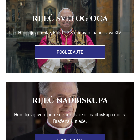
RIJEČ SVETOG OCA
Homilije, poruke, kateheze, nagovori pape Lava XIV.
POGLEDAJTE
RIJEČ NADBISKUPA
Homilije, govori, poruke zagrebačkog nadbiskupa mons.
Dražena Kutleše.