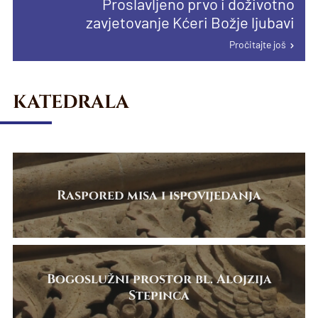
Proslavljeno prvo i doživotno
proglašenju papinske manje bazilike u
Pročitajte još
Pročitajte još
zavjetovanje Kćeri Božje ljubavi
Karlovcu
Pročitajte još
Pročitajte još
KATEDRALA
Raspored misa i ispovijedanja
Bogoslužni prostor bl. Alojzija
Stepinca