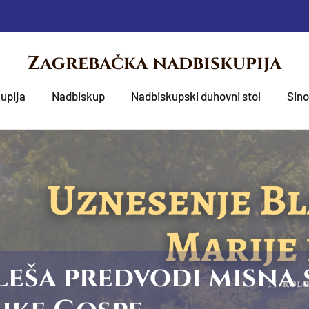
Zagrebačka nadbiskupija
upija
Nadbiskup
Nadbiskupski duhovni stol
Sin
eša predvodi misna 