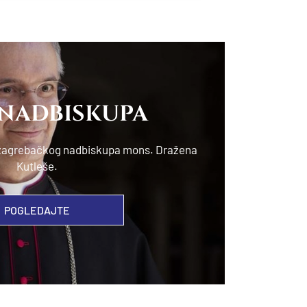
 NADBISKUPA
e zagrebačkog nadbiskupa mons. Dražena
Kutleše.
POGLEDAJTE