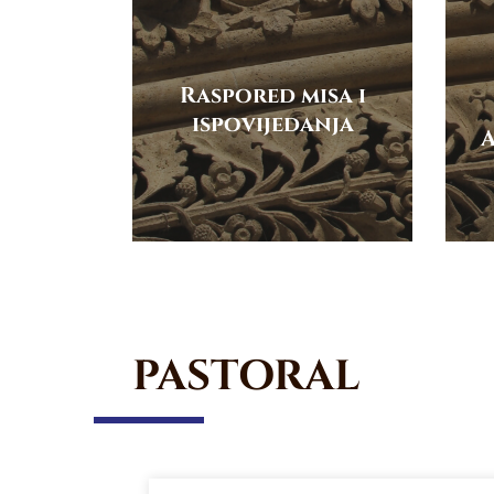
Raspored misa i
ispovijedanja
A
PASTORAL