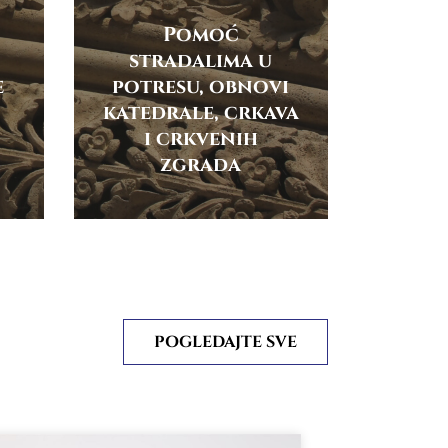
Pomoć
stradalima u
e
potresu, obnovi
katedrale, crkava
i crkvenih
zgrada
POGLEDAJTE SVE