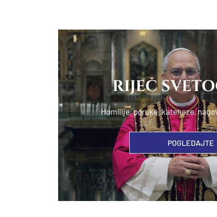
RIJEČ SVET
Homilije, poruke, kateheze, nago
POGLEDAJTE