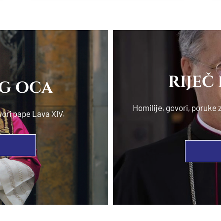
RIJEČ
OG OCA
Homilije, govori, poruk
vori pape Lava XIV.