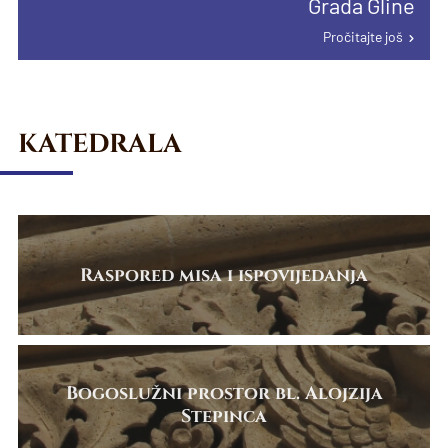
Grada Gline
proglašenju papinske manje bazilike u
Pročitajte još
Karlovcu
Pročitajte još
Pročitajte još
KATEDRALA
Raspored misa i ispovijedanja
Bogoslužni prostor bl. Alojzija
Stepinca