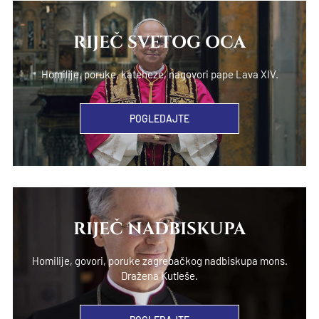
RIJEČ SVETOG OCA
Homilije, poruke, kateheze, nagovori pape Lava XIV.
POGLEDAJTE
RIJEČ NADBISKUPA
Homilije, govori, poruke zagrebačkog nadbiskupa mons.
Dražena Kutleše.