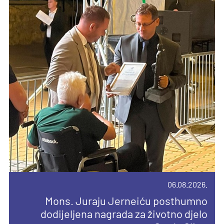
06.08.2026.
10.08.2026.
04.08.2026.
14.04.2026.
Mons. Juraju Jerneiću posthumno
Devetnica uoči Velike Gospe u Vukovini
dodijeljena nagrada za životno djelo
Novi broj Glasnika sv. Josipa posvećen
Priopćenje za javnost
Pročitajte još