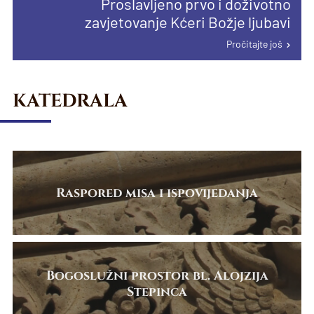
Proslavljeno prvo i doživotno
proglašenju papinske manje bazilike u
Pročitajte još
Pročitajte još
zavjetovanje Kćeri Božje ljubavi
Karlovcu
Pročitajte još
Pročitajte još
KATEDRALA
Raspored misa i ispovijedanja
Bogoslužni prostor bl. Alojzija
Stepinca