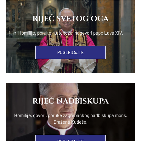
RIJEČ SVETOG OCA
Homilije, poruke, kateheze, nagovori pape Lava XIV.
POGLEDAJTE
RIJEČ NADBISKUPA
Homilije, govori, poruke zagrebačkog nadbiskupa mons.
Dražena Kutleše.