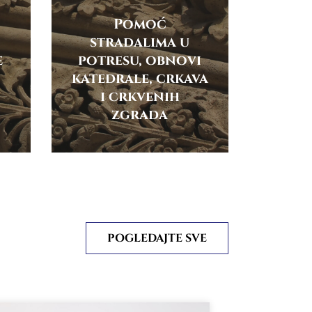
Pomoć
stradalima u
e
potresu, obnovi
katedrale, crkava
i crkvenih
zgrada
POGLEDAJTE SVE