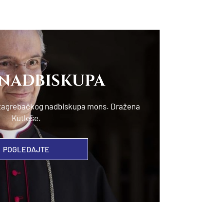
 NADBISKUPA
e zagrebačkog nadbiskupa mons. Dražena
Kutleše.
POGLEDAJTE