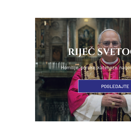
RIJEČ SVET
Homilije, poruke, kateheze, nago
POGLEDAJTE