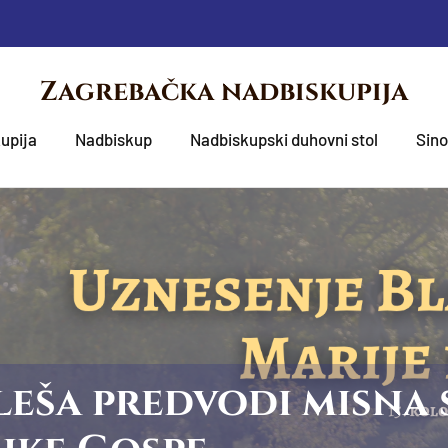
Zagrebačka nadbiskupija
upija
Nadbiskup
Nadbiskupski duhovni stol
Sin
eša predvodi misna 