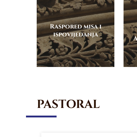
Raspored misa i
ispovijedanja
A
PASTORAL