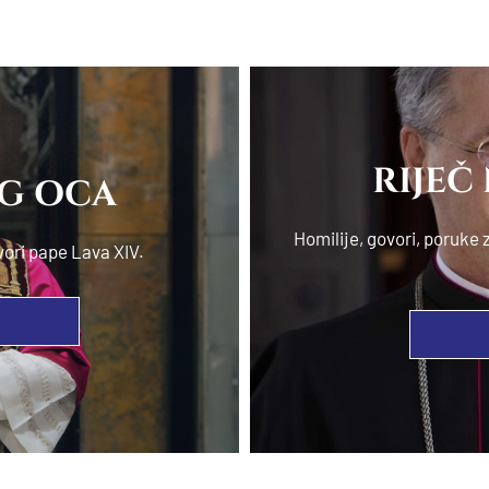
RIJEČ
OG OCA
Homilije, govori, poruk
vori pape Lava XIV.