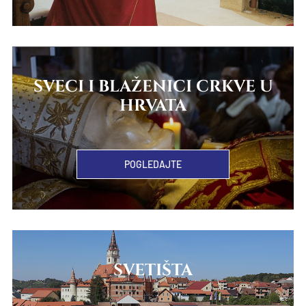
SVECI I BLAŽENICI CRKVE U
HRVATA
POGLEDAJTE
SVETIŠTA