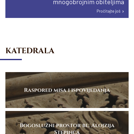
mnogobrojnim obiteljima
Biskup Kovač predvodio misno slavlje na
Pročitajte još
301. hodočašću Samoboraca u Mariju
Pročitajte još
Bistricu
Pročitajte još
KATEDRALA
Raspored misa i ispovijedanja
Bogoslužni prostor bl. Alojzija
Stepinca