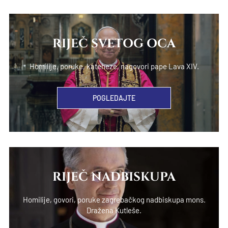
RIJEČ SVETOG OCA
Homilije, poruke, kateheze, nagovori pape Lava XIV.
POGLEDAJTE
RIJEČ NADBISKUPA
Homilije, govori, poruke zagrebačkog nadbiskupa mons.
Dražena Kutleše.