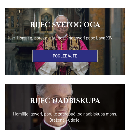
RIJEČ SVETOG OCA
Homilije, poruke, kateheze, nagovori pape Lava XIV.
POGLEDAJTE
RIJEČ NADBISKUPA
Homilije, govori, poruke zagrebačkog nadbiskupa mons.
Dražena Kutleše.