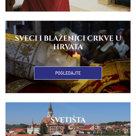
SVECI I BLAŽENICI CRKVE U
HRVATA
POGLEDAJTE
SVETIŠTA