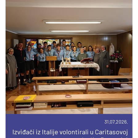
Pročitajte još
07.08.2026.
31.07.2026.
14.04.2026.
Devetnica uoči Velike Gospe u Vukovini
Izviđači iz Italije volontirali u Caritasovoj
Priopćenje za javnost
Pročitajte još