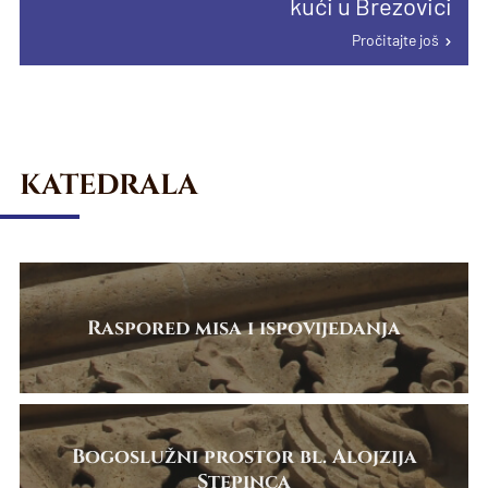
02.08.2026.
kući u Brezovici
Pročitajte još
Župa Sesvetska Sopnica proslavila
Pročitajte još
blagdan nebeske zaštitnice
Pročitajte još
KATEDRALA
Raspored misa i ispovijedanja
Bogoslužni prostor bl. Alojzija
Stepinca