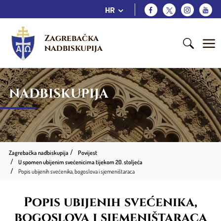
HR
Zagrebačka 
nadbiskupija
NADBISKUPIJA
Zagrebačka nadbiskupija
Povijest
U spomen ubijenim svećenicima tijekom 20. stoljeća
Popis ubijenih svećenika, bogoslova i sjemeništaraca
Popis ubijenih svećenika,
bogoslova i sjemeništaraca