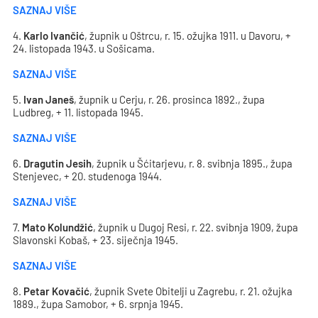
SAZNAJ VIŠE
4.
Karlo Ivančić
, župnik u Oštrcu, r. 15. ožujka 1911. u Davoru, +
24. listopada 1943. u Sošicama.
SAZNAJ VIŠE
5.
Ivan Janeš
, župnik u Cerju, r. 26. prosinca 1892., župa
Ludbreg, + 11. listopada 1945.
SAZNAJ VIŠE
6.
Dragutin Jesih
, župnik u Šćitarjevu, r. 8. svibnja 1895., župa
Stenjevec, + 20. studenoga 1944.
SAZNAJ VIŠE
7.
Mato Kolundžić
, župnik u Dugoj Resi, r. 22. svibnja 1909, župa
Slavonski Kobaš, + 23. siječnja 1945.
SAZNAJ VIŠE
8.
Petar Kovačić
, župnik Svete Obitelji u Zagrebu, r. 21. ožujka
1889., župa Samobor, + 6. srpnja 1945.