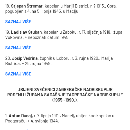
18.
Stjepan Štromar
, kapelan u Mariji Bistrici, r. ? 1915., Gora, +
pogubljen s 4. na 5. lipnja 1945. u Maclju
SAZNAJ VIŠE
19.
Ladislav Štuban
, kapelan u Zaboku, r. 17. siječnja 1918., župa
Vukovina, + nepoznati datum 1945.
SAZNAJ VIŠE
20.
Josip Vedrina
, župnik u Loboru, r. 3. rujna 1920., Marija
Bistrica, + 25. rujna 1949.
SAZNAJ VIŠE
UBIJENI SVEĆENICI ZAGREBAČKE NADBISKUPIJE
ROĐENI U ŽUPAMA SADAŠNJE ZAGREBAČKE NADBISKUPIJE
(1935.-1990.),
1.
Antun Dunaj
, r. 7. lipnja 1911., Macelj, ubijen kao kapelan u
Podgoraču, + 4. svibnja 1944.