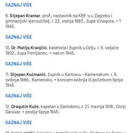
SAZNAJ VIŠE
9.
Stjepan Kramar
, prof., nastavnik na KBF-u u Zagrebu i
gimnazijski vjeroučitelj, r. 23. srpnja 1883., župa Vinagora, + ?
1945.
SAZNAJ VIŠE
10.
Dr. Matija Kranjčić
, kateheta i župnik u Ozlju, r. 9. veljače
1902., župa Petrijanec, + nakon 1945.
SAZNAJ VIŠE
11.
Stjepan Kučmanić
, župnik u Karlovcu - Kamenskom, r. 9.
svibnja 1886., Kamensko, + koncem svibnja ili početkom lipnja
1945.
SAZNAJ VIŠE
12.
Dragutin Kuže
, kapelan u Samoboru, r. 21. travnja 1918., Donji
Daruvar, + poslije lipnja 1945.
SAZNAJ VIŠE