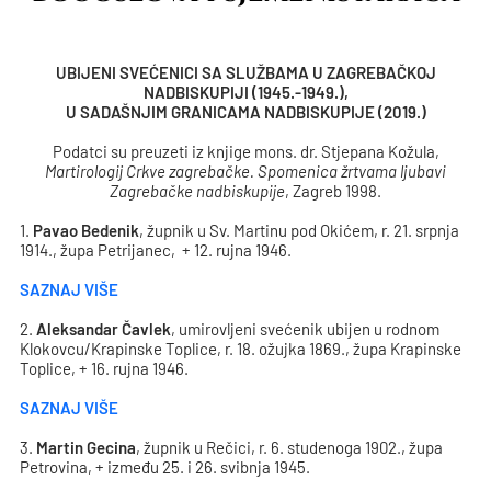
UBIJENI SVEĆENICI SA SLUŽBAMA U ZAGREBAČKOJ
NADBISKUPIJI (1945.-1949.),
U SADAŠNJIM GRANICAMA NADBISKUPIJE (2019.)
Podatci su preuzeti iz knjige mons. dr. Stjepana Kožula,
Martirologij Crkve zagrebačke. Spomenica žrtvama ljubavi
Zagrebačke nadbiskupije
, Zagreb 1998.
1.
Pavao Bedenik
, župnik u Sv. Martinu pod Okićem, r. 21. srpnja
1914., župa Petrijanec, + 12. rujna 1946.
SAZNAJ VIŠE
2.
Aleksandar Čavlek
, umirovljeni svećenik ubijen u rodnom
Klokovcu/Krapinske Toplice, r. 18. ožujka 1869., župa Krapinske
Toplice, + 16. rujna 1946.
SAZNAJ VIŠE
3.
Martin Gecina
, župnik u Rečici, r. 6. studenoga 1902., župa
Petrovina, + između 25. i 26. svibnja 1945.