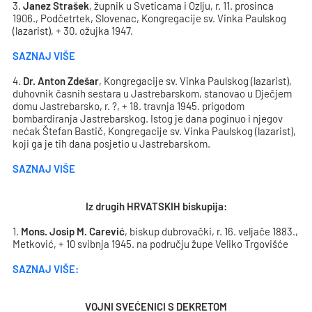
3.
Janez Strašek
, župnik u Sveticama i Ozlju, r. 11. prosinca
1906., Podčetrtek, Slovenac, Kongregacije sv. Vinka Paulskog
(lazarist), + 30. ožujka 1947.
SAZNAJ VIŠE
4.
Dr. Anton Zdešar
, Kongregacije sv. Vinka Paulskog (lazarist),
duhovnik časnih sestara u Jastrebarskom, stanovao u Dječjem
domu Jastrebarsko, r. ?, + 18. travnja 1945. prigodom
bombardiranja Jastrebarskog. Istog je dana poginuo i njegov
nećak Štefan Bastič, Kongregacije sv. Vinka Paulskog (lazarist),
koji ga je tih dana posjetio u Jastrebarskom.
SAZNAJ VIŠE
Iz drugih HRVATSKIH biskupija
:
1.
Mons. Josip M. Carević
, biskup dubrovački, r. 16. veljače 1883.,
Metković, + 10 svibnja 1945. na području župe Veliko Trgovišće
SAZNAJ VIŠE:
VOJNI SVEĆENICI S DEKRETOM