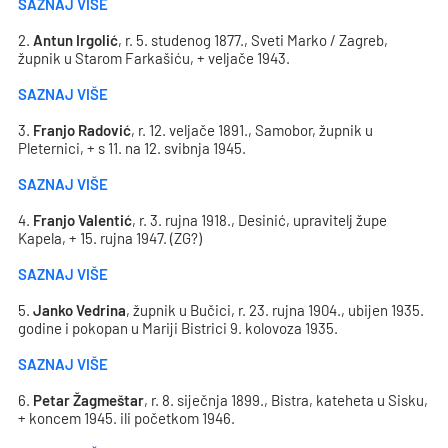
SAZNAJ VIŠE
2.
Antun Irgolić
, r. 5. studenog 1877., Sveti Marko / Zagreb,
župnik u Starom Farkašiću, + veljače 1943.
SAZNAJ VIŠE
3.
Franjo Radović
, r. 12. veljače 1891., Samobor, župnik u
Pleternici, + s 11. na 12. svibnja 1945.
SAZNAJ VIŠE
4.
Franjo Valentić
, r. 3. rujna 1918., Desinić, upravitelj župe
Kapela, + 15. rujna 1947. (ZG?)
SAZNAJ VIŠE
5.
Janko Vedrina
, župnik u Bučici, r. 23. rujna 1904., ubijen 1935.
godine i pokopan u Mariji Bistrici 9. kolovoza 1935.
SAZNAJ VIŠE
6.
Petar Žagmeštar
, r. 8. siječnja 1899., Bistra, kateheta u Sisku,
+ koncem 1945. ili početkom 1946.