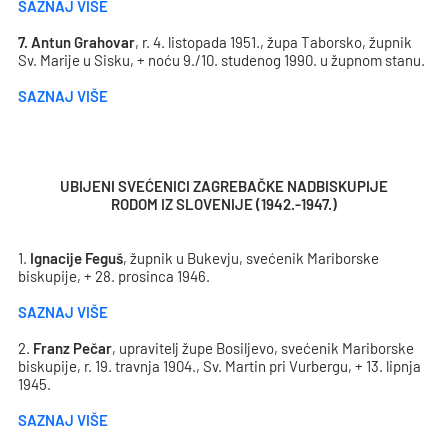
SAZNAJ VIŠE
7.
Antun Grahovar
, r. 4. listopada 1951., župa Taborsko, župnik
Sv. Marije u Sisku, + noću 9./10. studenog 1990. u župnom stanu.
SAZNAJ VIŠE
UBIJENI SVEĆENICI ZAGREBAČKE NADBISKUPIJE
RODOM IZ SLOVENIJE (1942.-1947.)
1.
Ignacije Feguš
, župnik u Bukevju, svećenik Mariborske
biskupije, + 28. prosinca 1946.
SAZNAJ VIŠE
2.
Franz Pečar
, upravitelj župe Bosiljevo, svećenik Mariborske
biskupije, r. 19. travnja 1904., Sv. Martin pri Vurbergu, + 13. lipnja
1945.
SAZNAJ VIŠE