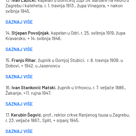
13.
Ivan Lazički
, kapelan u bolničkoj župi Sv. Barbare na Rebru u
Zagrebu i kateheta, r. 1. travnja 1913., župa Vinagora, + nakon
svibnja 1945.
SAZNAJ VIŠE
14.
Stjepan Povoljnjak
, kapelan u Odri, r. 25. svibnja 1919, župa
Kravarsko, + 14. svibnja 1946.
SAZNAJ VIŠE
15.
Franjo Rihar
, župnik u Gornjoj Stubici, r. 8. travnja 1909. u
Dobovi, + 1942. u Jasenovcu
SAZNAJ VIŠE
16.
Ivan Stanković Matski
, župnik u Vrhovcu, r. 7. veljače 1886.,
Žakanje, +11. rujna 1947.
SAZNAJ VIŠE
17.
Kerubin Šegvić
, prof., rektor crkve Ranjenog Isusa u Zagrebu,
r. 23. veljače 1867., Split, + srpanj 1945.
SAZNAJ VIŠE