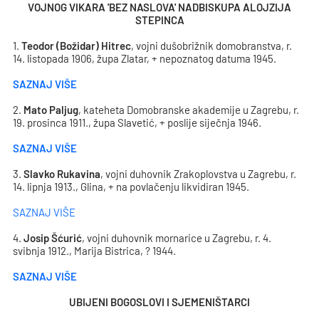
VOJNOG VIKARA 'BEZ NASLOVA' NADBISKUPA ALOJZIJA
STEPINCA
1.
Teodor (Božidar) Hitrec
, vojni dušobrižnik domobranstva, r.
14. listopada 1906, župa Zlatar, + nepoznatog datuma 1945.
SAZNAJ VIŠE
2.
Mato Paljug
, kateheta Domobranske akademije u Zagrebu, r.
19. prosinca 1911., župa Slavetić, + poslije siječnja 1946.
SAZNAJ VIŠE
3.
Slavko Rukavina
, vojni duhovnik Zrakoplovstva u Zagrebu, r.
14. lipnja 1913., Glina, + na povlačenju likvidiran 1945.
SAZNAJ VIŠE
4.
Josip Šćurić
, vojni duhovnik mornarice u Zagrebu, r. 4.
svibnja 1912., Marija Bistrica, ? 1944.
SAZNAJ VIŠE
UBIJENI BOGOSLOVI I SJEMENIŠTARCI