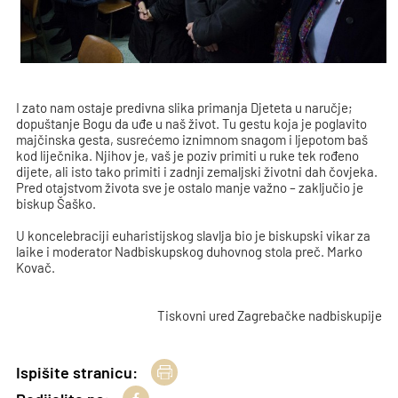
I zato nam ostaje predivna slika primanja Djeteta u naručje;
dopuštanje Bogu da uđe u naš život. Tu gestu koja je poglavito
majčinska gesta, susrećemo iznimnom snagom i ljepotom baš
kod liječnika. Njihov je, vaš je poziv primiti u ruke tek rođeno
dijete, ali isto tako primiti i zadnji zemaljski životni dah čovjeka.
Pred otajstvom života sve je ostalo manje važno – zaključio je
biskup Šaško.
U koncelebraciji euharistijskog slavlja bio je biskupski vikar za
laike i moderator Nadbiskupskog duhovnog stola preč. Marko
Kovač.
Tiskovni ured Zagrebačke nadbiskupije
Ispišite stranicu: