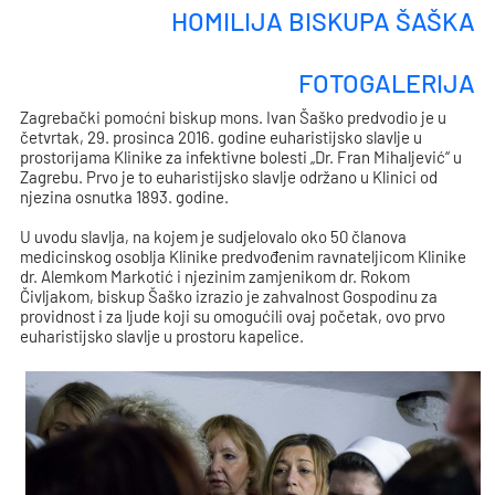
HOMILIJA BISKUPA ŠAŠKA
FOTOGALERIJA
Zagrebački pomoćni biskup mons. Ivan Šaško predvodio je u
četvrtak, 29. prosinca 2016. godine euharistijsko slavlje u
prostorijama Klinike za infektivne bolesti „Dr. Fran Mihaljević“ u
Zagrebu. Prvo je to euharistijsko slavlje održano u Klinici od
njezina osnutka 1893. godine.
U uvodu slavlja, na kojem je sudjelovalo oko 50 članova
medicinskog osoblja Klinike predvođenim ravnateljicom Klinike
dr. Alemkom Markotić i njezinim zamjenikom dr. Rokom
Čivljakom, biskup Šaško izrazio je zahvalnost Gospodinu za
providnost i za ljude koji su omogućili ovaj početak, ovo prvo
euharistijsko slavlje u prostoru kapelice.