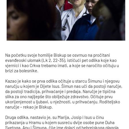
Na početku svoje homilije Biskup se osvrnuo na pročitani
evanđeoski ulomak (Lk 2, 22-35), ističući pet odlika koje kao
vjernici i kao Crkva trebamo imati, a koje se naročito očituju u
brizi za bolesnike.
Kazao je kako se prva odlika očituje u starcu Šimunu i njegovu
naručju u kojem je Dijete Isus. Šimun nas uči da postoji naručje,
da postoji tradicija, prihvaćanje i predaja. Naručje je tipična
slika za ono najljepše što obilježuje zdravstvo. Očituje prvu
ukorijenjenost u ljubavi, u nježnosti, u prihvaćanju. Roditeljsko
naručje – rekao je Biskup.
Druga odlika, nastavio je, su Marija, Josip i Isus u činu
prikazanja u Hramu u kojem susreću dvije osobe pune Duha
Svetoga, Anu i Šimuna, čije ime dolazi od hebrejskoga glagola