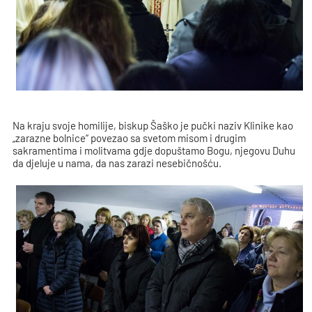
Na kraju svoje homilije, biskup Šaško je pučki naziv Klinike kao
„zarazne bolnice“ povezao sa svetom misom i drugim
sakramentima i molitvama gdje dopuštamo Bogu, njegovu Duhu
da djeluje u nama, da nas zarazi nesebičnošću.