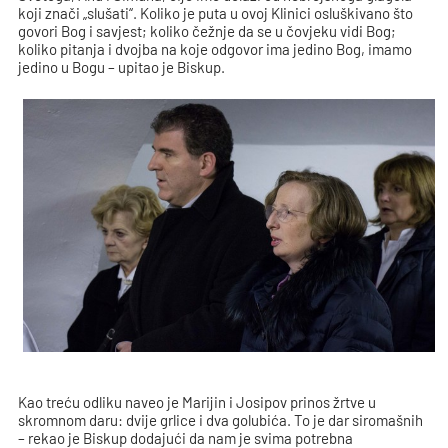
koji znači „slušati“. Koliko je puta u ovoj Klinici osluškivano što
govori Bog i savjest; koliko čežnje da se u čovjeku vidi Bog;
koliko pitanja i dvojba na koje odgovor ima jedino Bog, imamo
jedino u Bogu – upitao je Biskup.
Kao treću odliku naveo je Marijin i Josipov prinos žrtve u
skromnom daru: dvije grlice i dva golubića. To je dar siromašnih
– rekao je Biskup dodajući da nam je svima potrebna