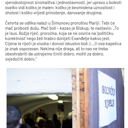
vjerodostojnost siromaštva i jednostavnosti, jer upravo u bolesti
svatko vidi koliko je malen; koliko je besmislena uznositost i
oholost i koliko vrijedi prinošenje, darovanje drugima.
Četvrta se odlika nalazi u Šimunovu proroštvu Mariji: Tebi će
mač probosti dušu. Mač boli – kazao je Biskup, te nastavio: „To
je Isus, Božja riječ, proročka, koja se ne osvrće na 'političku
korektnost' nego želi hrabro donijeti Evanđelje kakvo jest.
Cijena te riječi je visoka i donosi iskustvo boli. (…) I ova kapelica
je znak osporavan. Nekima nije draga, ali to nas ne treba
obeshrabriti da ustrajemo činiti dobro, moliti za dobro,
svjedočiti dobro.“