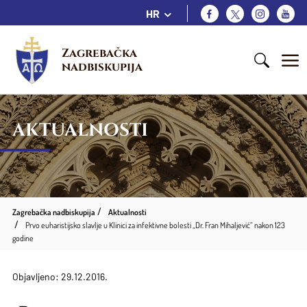
HR
Zagrebačka 
nadbiskupija
AKTUALNOSTI
Zagrebačka nadbiskupija
Aktualnosti
Prvo euharistijsko slavlje u Klinici za infektivne bolesti „Dr. Fran Mihaljević“ nakon 123
godine
Objavljeno: 29.12.2016.