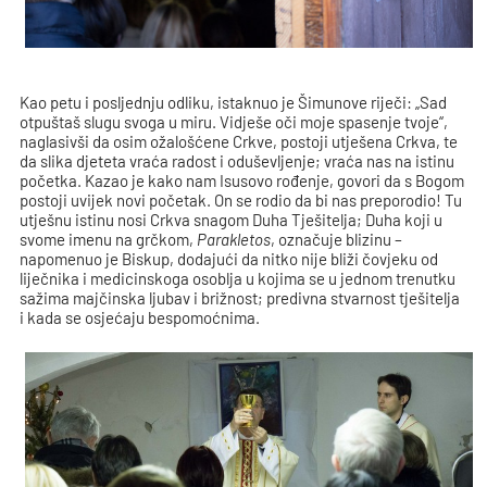
Kao petu i posljednju odliku, istaknuo je Šimunove riječi: „Sad
otpuštaš slugu svoga u miru. Vidješe oči moje spasenje tvoje“,
naglasivši da osim ožalošćene Crkve, postoji utješena Crkva, te
da slika djeteta vraća radost i oduševljenje; vraća nas na istinu
početka. Kazao je kako nam Isusovo rođenje, govori da s Bogom
postoji uvijek novi početak. On se rodio da bi nas preporodio! Tu
utješnu istinu nosi Crkva snagom Duha Tješitelja; Duha koji u
svome imenu na grčkom,
Parakletos
, označuje blizinu –
napomenuo je Biskup, dodajući da nitko nije bliži čovjeku od
liječnika i medicinskoga osoblja u kojima se u jednom trenutku
sažima majčinska ljubav i brižnost; predivna stvarnost tješitelja
i kada se osjećaju bespomoćnima.