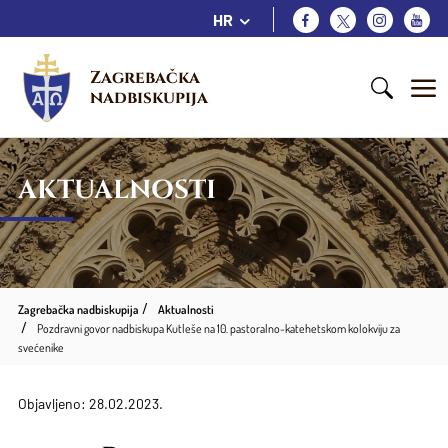
HR
Zagrebačka 
nadbiskupija
AKTUALNOSTI
Zagrebačka nadbiskupija
Aktualnosti
Pozdravni govor nadbiskupa Kutleše na 10. pastoralno-katehetskom kolokviju za
svećenike
Objavljeno: 28.02.2023.