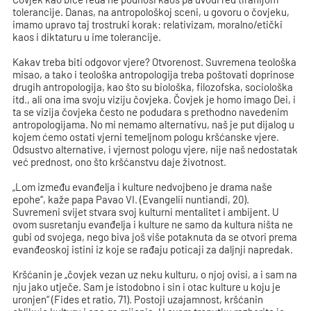
tolerancije. Danas, na antropološkoj sceni, u govoru o čovjeku,
imamo upravo taj trostruki korak: relativizam, moralno/etički
kaos i diktaturu u ime tolerancije.
Kakav treba biti odgovor vjere? Otvorenost. Suvremena teološka
misao, a tako i teološka antropologija treba poštovati doprinose
drugih antropologija, kao što su biološka, filozofska, sociološka
itd., ali ona ima svoju viziju čovjeka. Čovjek je homo imago Dei, i
ta se vizija čovjeka često ne podudara s prethodno navedenim
antropologijama. No mi nemamo alternativu, naš je put dijalog u
kojem ćemo ostati vjerni temeljnom pologu kršćanske vjere.
Odsustvo alternative, i vjernost pologu vjere, nije naš nedostatak
već prednost, ono što kršćanstvu daje životnost.
„Lom između evanđelja i kulture nedvojbeno je drama naše
epohe“, kaže papa Pavao VI. (Evangelii nuntiandi, 20).
Suvremeni svijet stvara svoj kulturni mentalitet i ambijent. U
ovom susretanju evanđelja i kulture ne samo da kultura ništa ne
gubi od svojega, nego biva još više potaknuta da se otvori prema
evanđeoskoj istini iz koje se rađaju poticaji za daljnji napredak.
Kršćanin je „čovjek vezan uz neku kulturu, o njoj ovisi, a i sam na
nju jako utječe. Sam je istodobno i sin i otac kulture u koju je
uronjen“ (Fides et ratio, 71). Postoji uzajamnost, kršćanin