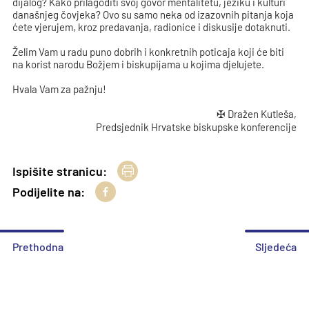
dijalog? Kako prilagoditi svoj govor mentalitetu, jeziku i kulturi
današnjeg čovjeka? Ovo su samo neka od izazovnih pitanja koja
ćete vjerujem, kroz predavanja, radionice i diskusije dotaknuti.
Želim Vam u radu puno dobrih i konkretnih poticaja koji će biti
na korist narodu Božjem i biskupijama u kojima djelujete.
Hvala Vam za pažnju!
✠ Dražen Kutleša,
Predsjednik Hrvatske biskupske konferencije
Ispišite stranicu:
Podijelite na:
Prethodna
Sljedeća