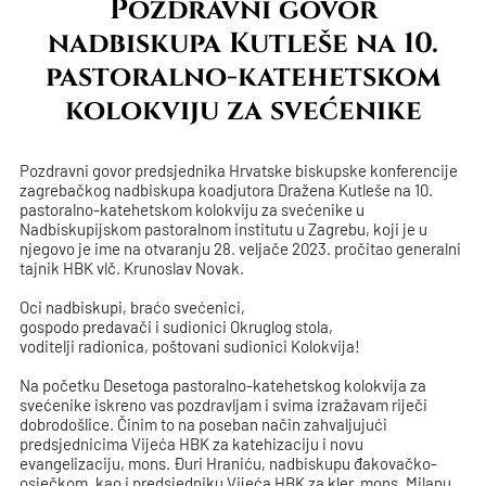
Pozdravni govor
nadbiskupa Kutleše na 10.
pastoralno-katehetskom
kolokviju za svećenike
Pozdravni govor predsjednika Hrvatske biskupske konferencije
zagrebačkog nadbiskupa koadjutora Dražena Kutleše na 10.
pastoralno-katehetskom kolokviju za svećenike u
Nadbiskupijskom pastoralnom institutu u Zagrebu, koji je u
njegovo je ime na otvaranju 28. veljače 2023. pročitao generalni
tajnik HBK vlč. Krunoslav Novak.
Oci nadbiskupi, braćo svećenici,
gospodo predavači i sudionici Okruglog stola,
voditelji radionica, poštovani sudionici Kolokvija!
Na početku Desetoga pastoralno-katehetskog kolokvija za
svećenike iskreno vas pozdravljam i svima izražavam riječi
dobrodošlice. Činim to na poseban način zahvaljujući
predsjednicima Vijeća HBK za katehizaciju i novu
evangelizaciju, mons. Đuri Hraniću, nadbiskupu đakovačko-
osječkom, kao i predsjedniku Vijeća HBK za kler, mons. Milanu