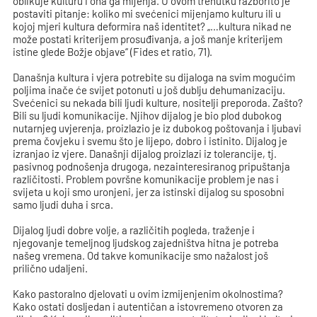
oblikuje kulturu i ona ga mijenja. U ovom trenutku razborito je
postaviti pitanje: koliko mi svećenici mijenjamo kulturu ili u
kojoj mjeri kultura deformira naš identitet? „…kultura nikad ne
može postati kriterijem prosuđivanja, a još manje kriterijem
istine glede Božje objave“ (Fides et ratio, 71).
Današnja kultura i vjera potrebite su dijaloga na svim mogućim
poljima inače će svijet potonuti u još dublju dehumanizaciju.
Svećenici su nekada bili ljudi kulture, nositelji preporoda. Zašto?
Bili su ljudi komunikacije. Njihov dijalog je bio plod dubokog
nutarnjeg uvjerenja, proizlazio je iz dubokog poštovanja i ljubavi
prema čovjeku i svemu što je lijepo, dobro i istinito. Dijalog je
izranjao iz vjere. Današnji dijalog proizlazi iz tolerancije, tj.
pasivnog podnošenja drugoga, nezainteresiranog pripuštanja
različitosti. Problem površne komunikacije problem je nas i
svijeta u koji smo uronjeni, jer za istinski dijalog su sposobni
samo ljudi duha i srca.
Dijalog ljudi dobre volje, a različitih pogleda, traženje i
njegovanje temeljnog ljudskog zajedništva hitna je potreba
našeg vremena. Od takve komunikacije smo nažalost još
prilično udaljeni.
Kako pastoralno djelovati u ovim izmijenjenim okolnostima?
Kako ostati dosljedan i autentičan a istovremeno otvoren za