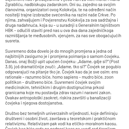
Zgrabliću, nadbiskupu zadarskom. Oni su, zajedno sa svojim
članovima, organizatori ovog Kolokvija, te na određeni način
nositelji trajne izobrazbe svećenika na razini naše Crkve. Po
njima, zahvaljujem i Povjerenstvu Kolokvija za sva sadržajna i
druga nadahnuća, koja su – u suradnji s Generalnim tajništvom
HBK – odlučili staviti pred nas u ova dva dana zajedničkoga
razmišljanja te međusobnih, vjerujem, za nas sve obogaćujućih
susreta.
Suvremeno doba dovelo je do mnogih promjena a jedna od
najbitnijih zasigurno je i promjena poimanja o samom čovjeku.
Danas, onaj Božji upit upućen čovjeku: „Adame, gdje si?“ (Post
3,9), još dramatičnije zvuči: „Adame, tko si?“ Čovjek se pogubio
odgovarajući na pitanje tko je. Čovjek kao da je sve osim: ens
rationale – razumno biće, homo sapiens – mudro biće, zoon
politikon – društveno biće. Suvremeni čovjek svojim
medicinskim, tehničkim i drugim dostignućima prkosi
granicama koje mu postavlja zdrav razum i naravni zakon.
Ovakav antropološki zaokret, riskira završiti u banalizaciji
čovjeka i njegova dostojanstva.
Društvo bez temeljnih univerzalnih vrijednosti, koje definiraju
društveni i osobni život, završava u teoretskom i praktičnom
relativizmu. Relativizam pak vodi ka etičko-moralnom kaosu.
Čovjek kao biće reda ne podnosi kaos pa uvodi red tiranijom