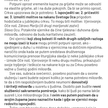
Potpuni oprost vremenite kazne za grijehe može se odnositi
na vlastite grijehe, ali i na duše pokojnih. Da bi se primio oprost,
Crkva upozorava da je potrebno:
1.
ispovjediti se; 2. pričestiti
se; 3. izmoliti molitve na nakanu Svetoga Oca
prigodom
hodočašća u jubilejsku crkvu. To mogu biti molitve:
Vjerovanje
,
Oče naš,
Zdravo
Marijo
(ili
drugi marijanski
zazivi)
Slava
Ocu.
Potaknite vjernike da čine tjelesna i duhovna djela
milosrđa, odnosno da budu karitativno zauzeti.
Oni vjernici
koji zbog bolesti ili nekih drugih ozbiljnih razloga
ne mogu
izaći iz kuće
mogu primiti potpuni oprost, ako -
sjedinjeni u duhu i u mislima s vjernicima na dotičnim mjestima,
naročito onda kada se putem sredstava društvenoga
komuniciranja prenose liturgijska slavlja iz neke jubilejske crkve
- izmole
Oče
naš,
Vj
erovanje
ili neku drugu molitvu, prikazujući
svoje trpljenje i teškoće na nakane koje su za Crkvu posebno
važne u Svetoj godini milosrđa.
Sve vas, subraća svećenici, posebno pozivam da u svome
služenju i sami budete svjesni koliko je nama potrebno milosrđe,
te da s tim raspoloženjem budete neumorni
donositelji
i
širitelji
milosrđa
u susretu s ljudima. Osobito pak budite
revni
službenici
sakramenta
pomirenja
, kako bi ljudi po nama lakše
susreli Lice milosrdnoga Oca.
I
ovim
vas
putem
pozivam da u
svojim župama jasno naznačite kada i gdje
se
v
jernici
mogu
redovito ispovjediti.