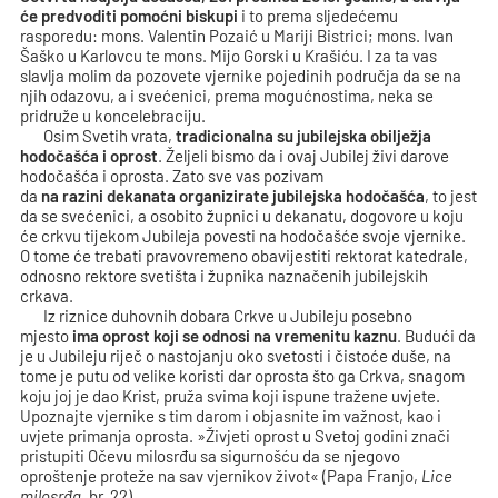
će predvoditi pomoćni biskupi
i to prema sljedećemu
rasporedu: mons. Valentin Pozaić u Mariji Bistrici; mons. Ivan
Šaško u Karlovcu te mons. Mijo Gorski u Krašiću. I za ta vas
slavlja molim da pozovete vjernike pojedinih područja da se na
njih odazovu, a i svećenici, prema mogućnostima, neka se
pridruže u koncelebraciju.
Osim Svetih vrata,
tradicionalna
su
jubilejska obilježja
hodočašća i
oprost
. Željeli bismo da i ovaj Jubilej živi darove
hodočašća i oprosta. Zato sve vas pozivam
da
na
razini
dekanata organizirat
e
jubilejska hodočašća
, to jest
da se svećenici, a osobito župnici u dekanatu, dogovore u koju
će crkvu tijekom Jubileja povesti na hodočašće svoje vjernike.
O tome će trebati pravovremeno obavijestiti rektorat katedrale,
odnosno rektore svetišta i župnika naznačenih jubilejskih
crkava.
Iz riznice duhovnih dobara Crkve u Jubileju posebno
mjesto
ima oprost
koji se odnosi na vremenitu kaznu
. Budući da
je u Jubileju riječ o nastojanju oko svetosti i čistoće duše, na
tome je putu od velike koristi dar oprosta što ga Crkva, snagom
koju joj je dao Krist, pruža svima koji ispune tražene uvjete.
Upoznajte vjernike s tim darom i objasnite im važnost, kao i
uvjete primanja oprosta. »Živjeti oprost u Svetoj godini znači
pristupiti Očevu milosrđu sa sigurnošću da se njegovo
oproštenje proteže na sav vjernikov život« (Papa Franjo,
Lice
milosrđa,
br. 22).