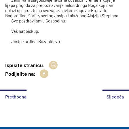
Želim vam blagoslovljene dane došašća, vremena koje je
lijepa prigoda za prepoznavanje milosrdnoga Boga koji nam
dolazi ususret, te na sve vas zazivljem zagovor Presvete
Bogorodice Marije, svetog Josipa i blaženog Alojzija Stepinca.
Sve pozdravljam u Gospodinu.
Vaš nadbiskup,
Josip kardinal Bozanić, v. r.
Ispišite stranicu:
Podijelite na:
Prethodna
Sljedeća