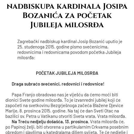
nadbiskupa kardinala Josipa
Bozanića za početak
Jubileja milosrđa
Zagrebački nadbiskup kardinal Josip Bozanić uputio je
25. studenoga 2015. godine pismo svećenicima,
redovnicima i redovnicama povodom početka Jubileja
milosrđa:
POČETAK JUBILEJA MILOSRĐA
Draga subraćo svećenici, redovnici i redovnice!
Papa Franjo obradovao nas je viješću da ćemo moći biti
dionici Svete godine milosrđa. To je izvanredni jubilej koji će
započeti na svetkovinu Bezgrješnoga začeća Blažene Djevice
Marije, 8. prosinca 2015. godine. Na taj će dan Sveti Otac na
bazilici sv. Petra u Vatikanu otvoriti Sveta vrata, Vrata milosrđa.
Na Treću
nedjelju
došašća,
13.
prosinca
, Vrata milosrđa će,
po Papinoj želji, biti otvorena u partikularnim Crkvama posebnim
obredom i slavljima u katedralama diljem svijeta. Te će nedjelje i