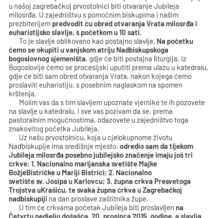
u našoj zagrebačkoj prvostolnici biti otvaranje Jubileja
milosrđa. U zajedništvu s pomoćnim biskupima i našim
prezbiterijem
predvodit ću obred otvaranja Vrata milosrđa i
euharistijsko
slavlje, s
početkom u 10 sati.
To je slavlje oblikovano kao postajno slavlje.
Na početku
ćemo se okupiti u
vanjskom atriju Nadbiskupskoga
bogoslovnog
sjemeništa
, gdje će biti postajna liturgija. Iz
Bogoslovije ćemo se procesijski uputiti prema ulazu u katedralu,
gdje će biti sam obred otvaranja Vrata, nakon kojega ćemo
proslaviti euharistiju, s posebnim naglaskom na spomen
krštenja.
Molim vas da s tim slavljem upoznate vjernike te ih pozovete
na slavlje u katedralu. I sve vas pozivam da se, prema
pastoralnim mogućnostima, odazovete u zajedništvo toga
znakovitog početka Jubileja.
Uz našu prvostolnicu, koja u cjelokupnome životu
Nadbiskupije ima središnje mjesto,
odredio
sam
da tijekom
Jubileja milosrđa posebno jubilejsko značenje imaju još tri
crkve: 1. N
aci
onalno marijanska svetište Majke
Božje
Bistričke
u
Mariji
Bistrici; 2.
Nacionalno
svetište
sv.
Josipa u Karlovcu;
3
.
župna
crkva Presvetoga
Trojstva u
Krašiću,
te svaka
župna
crkva u Zagrebačkoj
nadbiskupiji
na dan proslave zaštitnika župe.
U tim će crkvama početak Jubileja biti proslavljen
na
Četvrtu nedjelju
došašća,
20.
prosinca 2015. godine, a slavlja