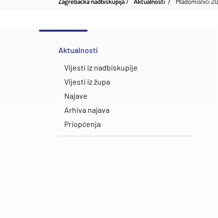
Zagrebačka nadbiskupija
Aktualnosti
Mladomisnici 20
Aktualnosti
Vijesti iz nadbiskupije
Vijesti iz župa
Najave
Arhiva najava
Priopćenja