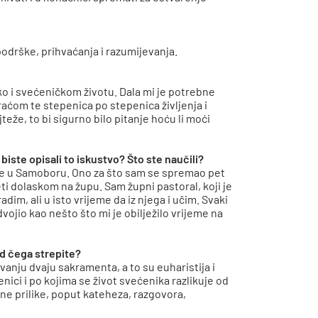
 podrške, prihvaćanja i razumijevanja.
o i svećeničkom životu. Dala mi je potrebne
ubraćom te stepenica po stepenica življenja i
teže, to bi sigurno bilo pitanje hoću li moći
iste opisali to iskustvo? Što ste naučili?
ce u Samoboru. Ono za što sam se spremao pet
i dolaskom na župu. Sam župni pastoral, koji je
dim, ali u isto vrijeme da iz njega i učim. Svaki
vojio kao nešto što mi je obilježilo vrijeme na
od čega strepite?
vanju dvaju sakramenta, a to su euharistija i
ici i po kojima se život svećenika razlikuje od
zne prilike, poput kateheza, razgovora,