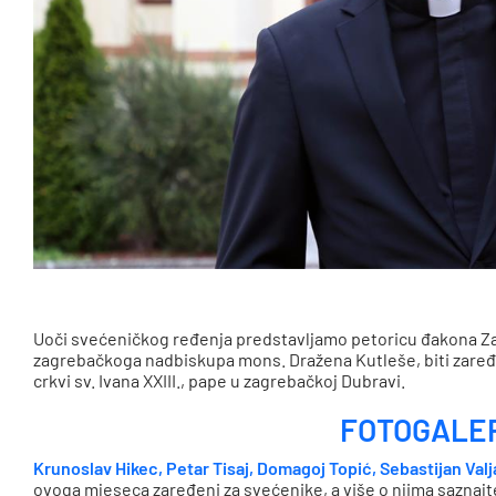
Uoči svećeničkog ređenja predstavljamo petoricu đakona Za
zagrebačkoga nadbiskupa mons. Dražena Kutleše, biti zaređe
crkvi sv. Ivana XXIII., pape u zagrebačkoj Dubravi.
FOTOGALE
Krunoslav Hikec, Petar Tisaj, Domagoj Topić, Sebastijan Valj
ovoga mjeseca zaređeni za svećenike, a više o njima saznaj