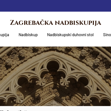
Zagrebačka nadbiskupija
upija
Nadbiskup
Nadbiskupski duhovni stol
Sin