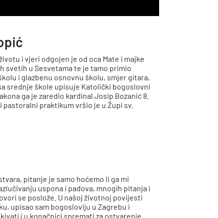
opić
ivotu i vjeri odgojen je od oca Mate i majke
ih svetih u Sesvetama te je tamo primio
školu i glazbenu osnovnu školu, smjer gitara,
ka srednje škole upisuje Katolički bogoslovni
akona ga je zaredio kardinal Josip Bozanić 8.
 pastoralni praktikum vršio je u Župi sv.
stvara, pitanje je samo hoćemo li ga mi
razlučivanju uspona i padova, mnogih pitanja i
ori se poslože. U našoj životnoj povijesti
uku, upisao sam bogosloviju u Zagrebu i
kivati i u konačnici spremati za ostvarenje