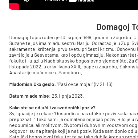
Domagoj T
Domagoj Topić rođen je 10. srpnja 1998. godine u Zagrebu. U ž
Suzane te još ima mlađu sestru Mariju. Odrastao je u Župi Sv
sakramente: krštenja, prvu svetu pričest i krizmu. Osnovnu 
završio je u Sesvetama, kao i opću gimnaziju. Nakon završet
fakultet i ulazi u Nadbiskupsko bogoslovno sjemenište. Za đ
listopada 2022. u crkvi Ivana XXIII., pape u Zagrebu. Đakonski
Anastazije mučenice u Samoboru.
Mladomisničko geslo:
"Pasi ovce moje!" (Iv 21, 16)
Datum mlade mise:
25. lipnja 2023.
Kako ste se odlučili za svećenički poziv?
Sv. Ignacije je rekao: “Gospodin u nas utakne poziv kada nas 
prepoznati.” Tako sam i ja odmalena osjećao poziv. Bilo je u 
nedoumica, ali molitvom, životom i duhovnim vodstvom odgov
odgovori su na pitanja koji je naš poziv. Kada sam donio odl
Katolički bogoslovni fakultet te se tako dublje krenuo propit