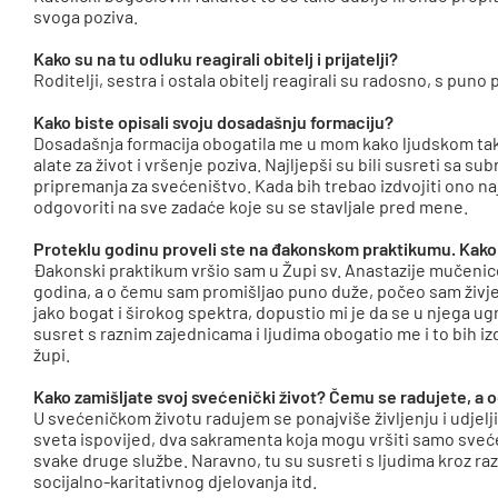
svoga poziva.
Kako su na tu odluku reagirali obitelj i prijatelji?
Roditelji, sestra i ostala obitelj reagirali su radosno, s puno
Kako biste opisali svoju dosadašnju formaciju?
Dosadašnja formacija obogatila me u mom kako ljudskom tak
alate za život i vršenje poziva. Najljepši su bili susreti sa s
pripremanja za svećeništvo. Kada bih trebao izdvojiti ono naj
odgovoriti na sve zadaće koje su se stavljale pred mene.
Proteklu godinu proveli ste na đakonskom praktikumu. Kako b
Đakonski praktikum vršio sam u Župi sv. Anastazije mučeni
godina, a o čemu sam promišljao puno duže, počeo sam živjet
jako bogat i širokog spektra, dopustio mi je da se u njega ugra
susret s raznim zajednicama i ljudima obogatio me i to bih izd
župi.
Kako zamišljate svoj svećenički život? Čemu se radujete, a 
U svećeničkom životu radujem se ponajviše življenju i udjelji
sveta ispovijed, dva sakramenta koja mogu vršiti samo svećen
svake druge službe. Naravno, tu su susreti s ljudima kroz ra
socijalno-karitativnog djelovanja itd.