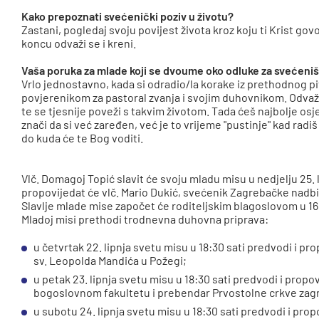
Kako prepoznati svećenički poziv u životu?
Zastani, pogledaj svoju povijest života kroz koju ti Krist govo
koncu odvaži se i kreni.
Vaša poruka za mlade koji se dvoume oko odluke za svećeni
Vrlo jednostavno, kada si odradio/la korake iz prethodnog pit
povjerenikom za pastoral zvanja i svojim duhovnikom. Odvaži
te se tjesnije poveži s takvim životom. Tada ćeš najbolje osjet
znači da si već zaređen, već je to vrijeme "pustinje" kad radiš
do kuda će te Bog voditi.
Vlč. Domagoj Topić slavit će svoju mladu misu u nedjelju 25. 
propovijedat će vlč. Mario Dukić, svećenik Zagrebačke nadb
Slavlje mlade mise započet će roditeljskim blagoslovom u 16
Mladoj misi prethodi trodnevna duhovna priprava:
u četvrtak 22. lipnja svetu misu u 18:30 sati predvodi i pr
sv. Leopolda Mandića u Požegi;
u petak 23. lipnja svetu misu u 18:30 sati predvodi i prop
bogoslovnom fakultetu i prebendar Prvostolne crkve zag
u subotu 24. lipnja svetu misu u 18:30 sati predvodi i propo