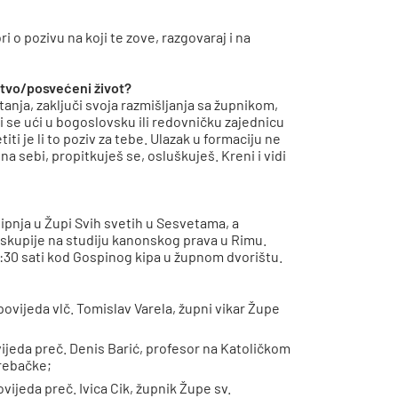
ri o pozivu na koji te zove, razgovaraj i na
štvo/posvećeni život?
anja, zaključi svoja razmišljanja sa župnikom,
 se ući u bogoslovsku ili redovničku zajednicu
iti je li to poziv za tebe. Ulazak u formaciju ne
 na sebi, propitkuješ se, osluškuješ. Kreni i vidi
lipnja u Župi Svih svetih u Sesvetama, a
iskupije na studiju kanonskog prava u Rimu.
:30 sati kod Gospinog kipa u župnom dvorištu.
opovijeda vlč. Tomislav Varela, župni vikar Župe
ovijeda preč. Denis Barić, profesor na Katoličkom
rebačke;
vijeda preč. Ivica Cik, župnik Župe sv.