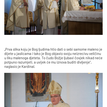
„Prva slika koju je Bog ljudima htio dati o sebi samome maleno je
dijete u jaslicama i tako je Bog objavio svoju neizrecivu veličinu
u liku malenoga djeteta. To čudo Božje ljubavi čovjek nikad neće
potpuno razumjeti, a uvijek će mu iznova buditi divljenje“,
naglasio je Kardinal.