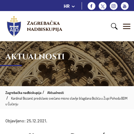
HR
Zagrebačka 
nadbiskupija
AKTUALNOSTI
Zagrebačka nadbiskupija
Aktualnosti
Kardinal Bozanić predslavio svečano misno slavlje blagdana Božića u Župi Pohoda BDM
u Čučerju
Objavljeno: 25.12.2021.