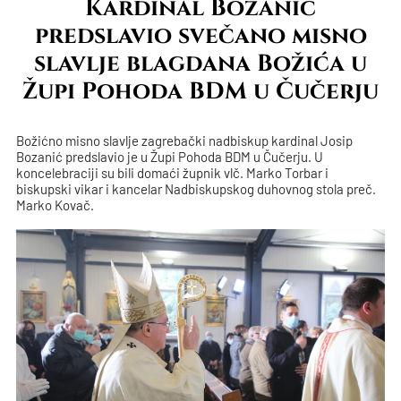
Kardinal Bozanić
predslavio svečano misno
slavlje blagdana Božića u
Župi Pohoda BDM u Čučerju
Božićno misno slavlje zagrebački nadbiskup kardinal Josip
Bozanić predslavio je u Župi Pohoda BDM u Čučerju. U
koncelebraciji su bili domaći župnik vlč. Marko Torbar i
biskupski vikar i kancelar Nadbiskupskog duhovnog stola preč.
Marko Kovač.