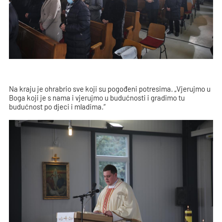
Na kraju je ohrabrio sve koji su pogođeni potresima. „Vjerujmo u
Boga koji je s nama i vjerujmo u budućnosti i gradimo tu
budućnost po djeci i mladima.“