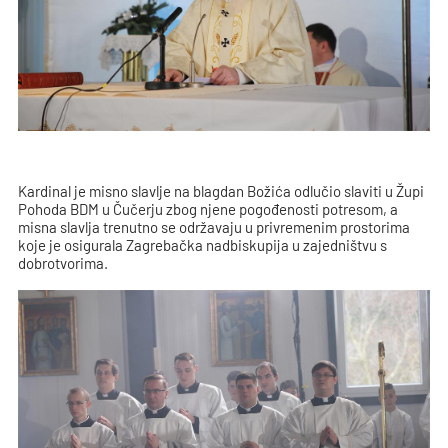
Kardinal je misno slavlje na blagdan Božića odlučio slaviti u Župi
Pohoda BDM u Čučerju zbog njene pogođenosti potresom, a
misna slavlja trenutno se održavaju u privremenim prostorima
koje je osigurala Zagrebačka nadbiskupija u zajedništvu s
dobrotvorima.