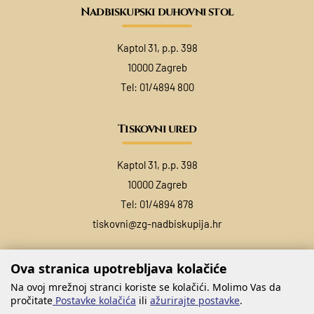
Nadbiskupski duhovni stol
Kaptol 31, p.p. 398
10000 Zagreb
Tel:
01/4894 800
Tiskovni ured
Kaptol 31, p.p. 398
10000 Zagreb
Tel:
01/4894 878
tiskovni@zg-nadbiskupija.hr
Ova stranica upotrebljava kolačiće
Na ovoj mrežnoj stranci koriste se kolačići. Molimo Vas da
pročitate
Postavke kolačića
ili
ažurirajte postavke
.