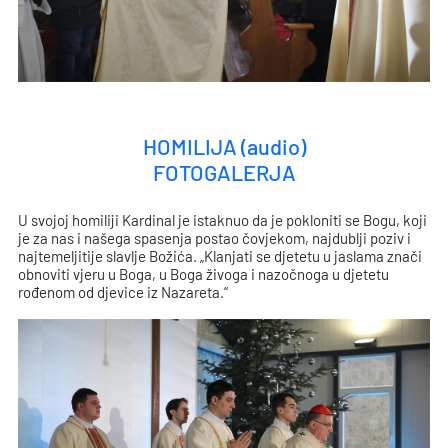
HOMILIJA (audio)
FOTOGALERJA
U svojoj homiliji Kardinal je istaknuo da je pokloniti se Bogu, koji
je za nas i našega spasenja postao čovjekom, najdublji poziv i
najtemeljitije slavlje Božića. „Klanjati se djetetu u jaslama znači
obnoviti vjeru u Boga, u Boga živoga i nazočnoga u djetetu
rođenom od djevice iz Nazareta.“