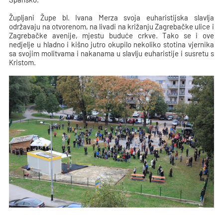
Župljani Župe bl. Ivana Merza svoja euharistijska slavlja
održavaju na otvorenom, na livadi na križanju Zagrebačke ulice i
Zagrebačke avenije, mjestu buduće crkve. Tako se i ove
nedjelje u hladno i kišno jutro okupilo nekoliko stotina vjernika
sa svojim molitvama i nakanama u slavlju euharistije i susretu s
Kristom.