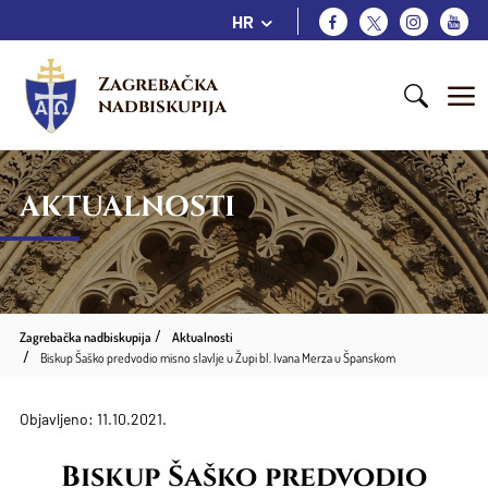
HR
Zagrebačka 
nadbiskupija
AKTUALNOSTI
Zagrebačka nadbiskupija
Aktualnosti
Biskup Šaško predvodio misno slavlje u Župi bl. Ivana Merza u Španskom
Objavljeno: 11.10.2021.
Biskup Šaško predvodio