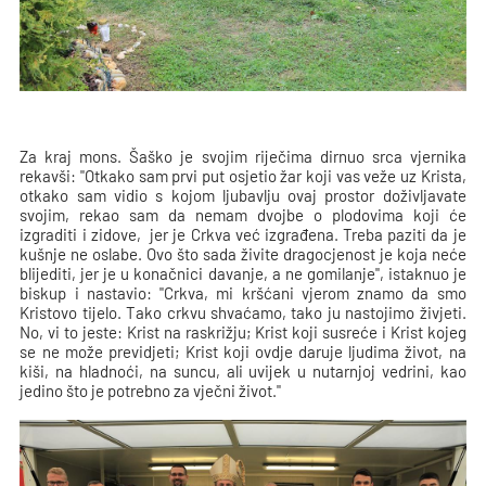
Za kraj mons. Šaško je svojim riječima dirnuo srca vjernika
rekavši: "Otkako sam prvi put osjetio žar koji vas veže uz Krista,
otkako sam vidio s kojom ljubavlju ovaj prostor doživljavate
svojim, rekao sam da nemam dvojbe o plodovima koji će
izgraditi i zidove, jer je Crkva već izgrađena. Treba paziti da je
kušnje ne oslabe. Ovo što sada živite dragocjenost je koja neće
blijediti, jer je u konačnici davanje, a ne gomilanje", istaknuo je
biskup i nastavio: "Crkva, mi kršćani vjerom znamo da smo
Kristovo tijelo. Tako crkvu shvaćamo, tako ju nastojimo živjeti.
No, vi to jeste: Krist na raskrižju; Krist koji susreće i Krist kojeg
se ne može previdjeti; Krist koji ovdje daruje ljudima život, na
kiši, na hladnoći, na suncu, ali uvijek u nutarnjoj vedrini, kao
jedino što je potrebno za vječni život."