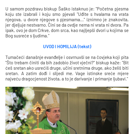
U samom pozdravu biskup Šaško istaknuo je: "Početna pjesma
koju ste izabrali i koju smo pjevali "Uđite s hvalama na vrata
njegova, u dvore njegove s pjesmama..." iznimno je znakovita,
jer djeljuje nestvarno. Čini se da ovdje nema ni vrata ni dvora. Pa
ipak, ovo je dom Crkve, dom srca, kao najljepši dvori u kojima se
Bog susreće s ljudima."
UVOD I HOMILIJA (tekst)
Tumačeći današnje evanđelje i osvrnuvši se na čovjeka koji pita
"Što trebam činiti da bih zadobio život vječni?" biskup kaže: "Bit
ćeš sretan ako usrećiš druge, učini sretnima druge, ako želiš biti
sretan. A zatim dođi i slijedi me. Vage istinske sreće mjere
najveću dragocjenost života, a to je darivanje i primanje ljubavi."