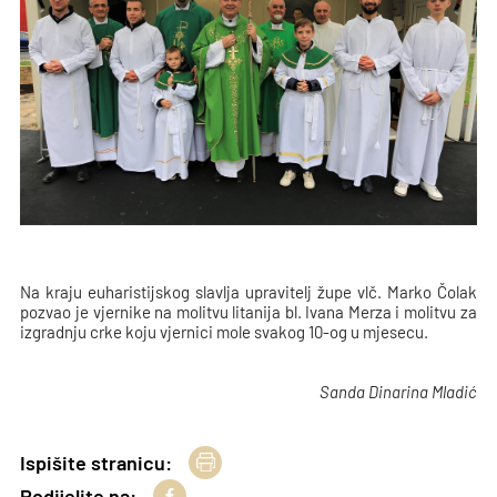
Na kraju euharistijskog slavlja upravitelj župe vlč. Marko Čolak
pozvao je vjernike na molitvu litanija bl. Ivana Merza i molitvu za
izgradnju crke koju vjernici mole svakog 10-og u mjesecu.
Sanda Dinarina Mladić
Ispišite stranicu:
Podijelite na: