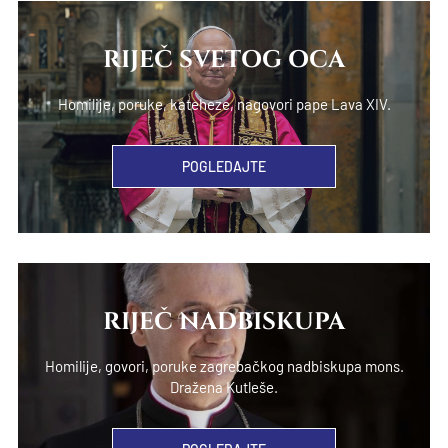
RIJEČ SVETOG OCA
Homilije, poruke, kateheze, nagovori pape Lava XIV.
POGLEDAJTE
RIJEČ NADBISKUPA
Homilije, govori, poruke zagrebačkog nadbiskupa mons.
Dražena Kutleše.