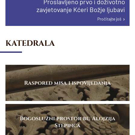
Proslavljeno prvo i doživotno
proglašenju papinske manje bazilike u
Pročitajte još
Pročitajte još
zavjetovanje Kćeri Božje ljubavi
Karlovcu
Pročitajte još
Pročitajte još
KATEDRALA
Raspored misa i ispovijedanja
Bogoslužni prostor bl. Alojzija
Stepinca