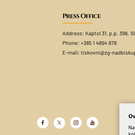
Press Office
Address: Kaptol 31, p.p. 398, 1
Phone: +385 1 4894 878
E-mail:
tiskovni@zg-nadbiskup
Ov
Na
ko