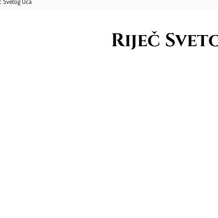
eč Svetog Oca
Riječ Svet