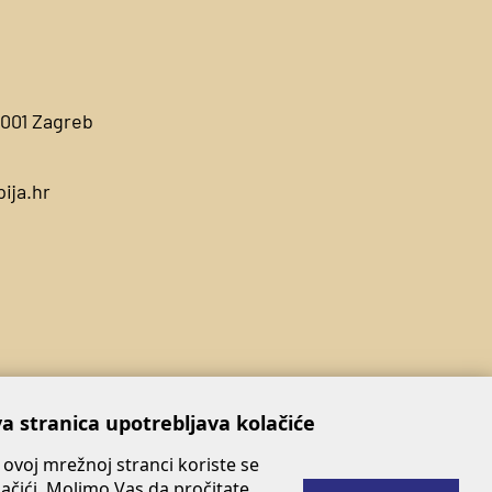
0001 Zagreb
ija.hr
a stranica upotrebljava kolačiće
 ovoj mrežnoj stranci koriste se
lačići. Molimo Vas da pročitate