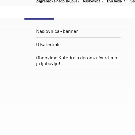
Zagrebačka nadbiskupija
Naslovnica
Dva boxa
Rij
Naslovnica - banner
O Katedrali
Obnovimo Katedralu darom, učvrstimo
ju ljubavlju!