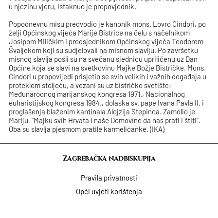
u njezinu vjeru, istaknuo je propovjednik.
Popodnevnu misu predvodio je kanonik mons. Lovro Cindori, po
želji Općinskog vijeća Marije Bistrice na čelu s načelnikom
Josipom Miličkim i predsjednikom Općinskog vijeća Teodorom
Švaljekom koji su sudjelovali na misnom slavlju. Po završetku
misnog slavlja pošli su na svečanu sjednicu upriličenu uz Dan
Općine koja se slavi na svetkovinu Majke Božje Bistričke. Mons.
Cindori u propovijedi prisjetio se svih velikih i važnih događaja u
proteklom stoljeću, a vezani su uz bistričko svetište:
Međunarodnog marijanskog kongresa 1971., Nacionalnog
euharistijskog kongresa 1984., dolaska sv. pape Ivana Pavla II. i
proglašenja blaženim kardinala Alojzija Stepinca. Zamolio je
Mariju, "Majku svih Hrvata i naše Domovine da nas prati i štiti".
Oba su slavlja pjesmom pratile karmelićanke. (IKA)
Zagrebačka nadbiskupija
Pravila privatnosti
Opći uvjeti korištenja