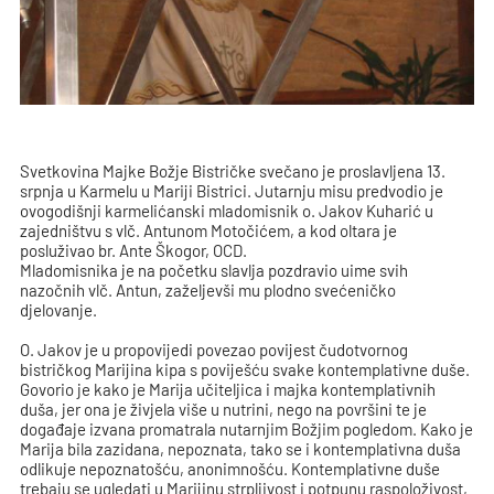
Svetkovina Majke Božje Bistričke svečano je proslavljena 13.
srpnja u Karmelu u Mariji Bistrici. Jutarnju misu predvodio je
ovogodišnji karmelićanski mladomisnik o. Jakov Kuharić u
zajedništvu s vlč. Antunom Motočićem, a kod oltara je
posluživao br. Ante Škogor, OCD.
Mladomisnika je na početku slavlja pozdravio uime svih
nazočnih vlč. Antun, zaželjevši mu plodno svećeničko
djelovanje.
O. Jakov je u propovijedi povezao povijest čudotvornog
bistričkog Marijina kipa s poviješću svake kontemplativne duše.
Govorio je kako je Marija učiteljica i majka kontemplativnih
duša, jer ona je živjela više u nutrini, nego na površini te je
događaje izvana promatrala nutarnjim Božjim pogledom. Kako je
Marija bila zazidana, nepoznata, tako se i kontemplativna duša
odlikuje nepoznatošću, anonimnošću. Kontemplativne duše
trebaju se ugledati u Marijinu strpljivost i potpunu raspoloživost,