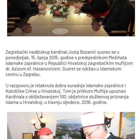
Zagrebački nadbiskup kardinal Josip Bozanić susreo se u
ponedjeljak, 15. lipnja 2015. godine s predsjednikom Mešihata
Islamske zajednice u Republici Hrvatskoj zagrebačkim muftijom
dr. Azizom ef. Hasanovićem. Susret se održao u Islamskom
centru u Zagrebu.
U razgovoru je istaknuta dobra suradnja Islamske zajednice i
Katoličke Crkve u Hrvatskoj. Tom je prilikom Muftija upoznao
Kardinala s obilježavanjem 100. obljetnice službenog priznanja
islama u Hrvatskoj, u travnju sljedeće, 2016. godine.