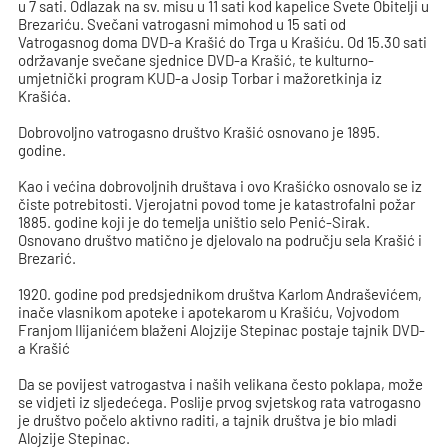
u 7 sati. Odlazak na sv. misu u 11 sati kod kapelice Svete Obitelji u
Brezariću. Svečani vatrogasni mimohod u 15 sati od
Vatrogasnog doma DVD-a Krašić do Trga u Krašiću. Od 15.30 sati
održavanje svečane sjednice DVD-a Krašić, te kulturno-
umjetnički program KUD-a Josip Torbar i mažoretkinja iz
Krašića.
Dobrovoljno vatrogasno društvo Krašić osnovano je 1895.
godine.
Kao i većina dobrovoljnih društava i ovo Krašićko osnovalo se iz
čiste potrebitosti. Vjerojatni povod tome je katastrofalni požar
1885. godine koji je do temelja uništio selo Penić-Sirak.
Osnovano društvo matično je djelovalo na području sela Krašić i
Brezarić.
1920. godine pod predsjednikom društva Karlom Andraševićem,
inače vlasnikom apoteke i apotekarom u Krašiću, Vojvodom
Franjom Ilijanićem blaženi Alojzije Stepinac postaje tajnik DVD-
a Krašić
Da se povijest vatrogastva i naših velikana često poklapa, može
se vidjeti iz sljedećega. Poslije prvog svjetskog rata vatrogasno
je društvo počelo aktivno raditi, a tajnik društva je bio mladi
Alojzije Stepinac.