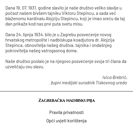
Dana 19. 07. 1931. godine slavilo je naše društvo veliko slavlje u
počast našem bivšem tajniku Viktoru Stepincu, a sada već
blaženomu kardinalu Alojziju Stepincu, koji je imao sreću da taj
dan prikaže kod nas prvi puta svetu misu.
Dana 24. lipnja 1934. bilo je u Zagrebu posvećenje novog
hrvatskog metropolite i nadbiskupa koadjutora dr. Alojzija
Stepinca, obnovitelja našeg društva, tajnika i ondašnjeg
pokrovitelja našeg vatrogasnog doma.
Naše društvo poslalo je na njegovo posvećenje svoja tri člana da
uzveličaju ovu slavu.
Ivica Brebrić,
župni medijski suradnik Tiskovnog ureda
Zagrebačka nadbiskupija
Pravila privatnosti
Opći uvjeti korištenja