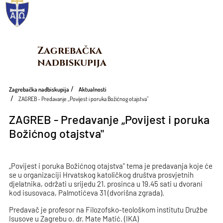
Zagrebačka 
nadbiskupija
Zagrebačka nadbiskupija
Aktualnosti
ZAGREB - Predavanje „Povijest i poruka Božićnog otajstva"
ZAGREB - Predavanje „Povijest i poruka
Božićnog otajstva"
„Povijest i poruka Božićnog otajstva" tema je predavanja koje će
se u organizaciji Hrvatskog katoličkog društva prosvjetnih
djelatnika, održati u srijedu 21. prosinca u 19.45 sati u dvorani
kod isusovaca, Palmotićeva 31 (dvorišna zgrada).
Predavač je profesor na Filozofsko-teološkom institutu Družbe
Isusove u Zagrebu o. dr. Mate Matić. (IKA)