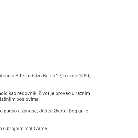
nu u Bitettu blizu Barija 27. travnja 1490.
adio kao redovnik. Život je proveo u raznim
idašnjim poslovima.
ko padao u zanose. Još za života, Bog ga je
an u brojnim molitvama.