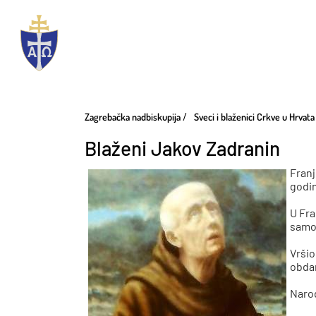
Zagrebačka nadbiskupija
Sveci i blaženici Crkve u Hrvata
Blaženi Jakov Zadranin
Franj
godi
U Fra
samos
Vršio
obdar
Narod