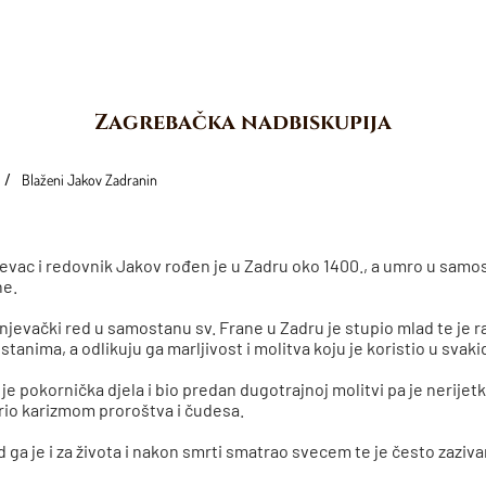
Zagrebačka nadbiskupija
Blaženi Jakov Zadranin
evac i redovnik Jakov rođen je u Zadru oko 1400., a umro u samosta
ne.
njevački red u samostanu sv. Frane u Zadru je stupio mlad te je r
tanima, a odlikuju ga marljivost i molitva koju je koristio u svak
 je pokornička djela i bio predan dugotrajnoj molitvi pa je nerijet
io karizmom proroštva i čudesa.
 ga je i za života i nakon smrti smatrao svecem te je često zaziv