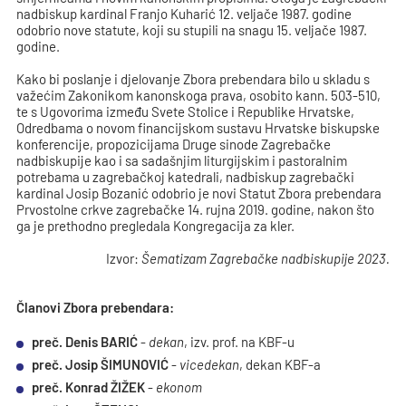
nadbiskup kardinal Franjo Kuharić 12. veljače 1987. godine
odobrio nove statute, koji su stupili na snagu 15. veljače 1987.
godine.
Kako bi poslanje i djelovanje Zbora prebendara bilo u skladu s
važećim Zakonikom kanonskoga prava, osobito kann. 503-510,
te s Ugovorima između Svete Stolice i Republike Hrvatske,
Odredbama o novom financijskom sustavu Hrvatske biskupske
konferencije, propozicijama Druge sinode Zagrebačke
nadbiskupije kao i sa sadašnjim liturgijskim i pastoralnim
potrebama u zagrebačkoj katedrali, nadbiskup zagrebački
kardinal Josip Bozanić odobrio je novi Statut Zbora prebendara
Prvostolne crkve zagrebačke 14. rujna 2019. godine, nakon što
ga je prethodno pregledala Kongregacija za kler.
Izvor:
Šematizam Zagrebačke nadbiskupije 2023.
Članovi Zbora prebendara:
preč. Denis BARIĆ
-
dekan
, izv. prof. na KBF-u
preč. Josip ŠIMUNOVIĆ
-
vicedekan
, dekan KBF-a
preč. Konrad ŽIŽEK
-
ekonom