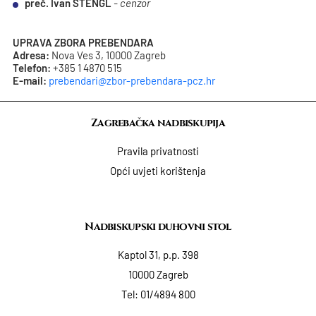
preč. Ivan ŠTENGL
-
cenzor
UPRAVA ZBORA PREBENDARA
Adresa:
Nova Ves 3, 10000 Zagreb
Telefon:
+385 1 4870 515
E-mail:
prebendari@zbor-prebendara-pcz.hr
Zagrebačka nadbiskupija
Pravila privatnosti
Opći uvjeti korištenja
Nadbiskupski duhovni stol
Kaptol 31, p.p. 398
10000 Zagreb
Tel:
01/4894 800