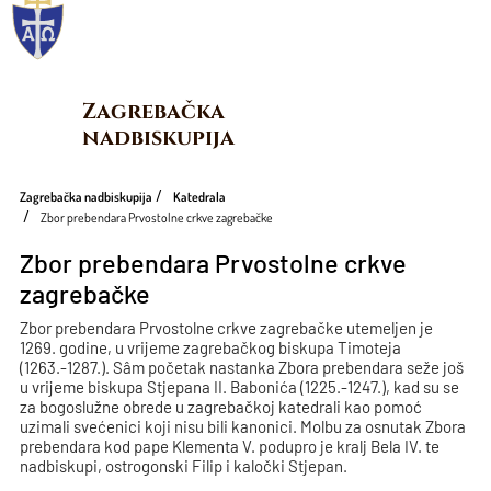
Zagrebačka 
nadbiskupija
Zagrebačka nadbiskupija
Katedrala
Zbor prebendara Prvostolne crkve zagrebačke
Zbor prebendara Prvostolne crkve
zagrebačke
Zbor prebendara Prvostolne crkve zagrebačke utemeljen je
1269. godine, u vrijeme zagrebačkog biskupa Timoteja
(1263.-1287.). Sâm početak nastanka Zbora prebendara seže još
u vrijeme biskupa Stjepana II. Babonića (1225.-1247.), kad su se
za bogoslužne obrede u zagrebačkoj katedrali kao pomoć
uzimali svećenici koji nisu bili kanonici. Molbu za osnutak Zbora
prebendara kod pape Klementa V. podupro je kralj Bela IV. te
nadbiskupi, ostrogonski Filip i kaločki Stjepan.