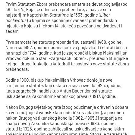
Prvim Statutom Zbora prebendara smatra se devet poglavlja (od
36. do 44.) koja se odnose na prebendare, a nalaze se u
najstarijim kaptolskim
Statutima
iz 1333. godine (
Liber
acclavatus
) u kojima se spominje dvanaest prebendarskih
mjesta, a koja su tijekom 14. stoljeća povećana na dvadeset i
sedam.
Prve samostalne statute prebendari su sastavili 1468. godine.
Njima su 1692. godine dodana još dva poglavlja. Ti statuti bili su
na snazi do 1794. godine, kad je zagrebački biskup Maksimilijan
Vrhovac dokinuo stari »zagrebački obred«, preuredio liturgijske
knjige i druge funkcije u katedrali te sastavio nove statute Zbora
prebendara.
Godine 1800. biskup Maksimilijan Vrhovac donio je nove,
izmijenjene statute, koji ostaju na snazi sve do 1925. godine,
kada zagrebački nadbiskup Antun Bauer donosi statute
usklađene sa Zakonikom kanonskog prava iz 1917. godine.
Nakon Drugog svjetskog rata (zbog oduzimanja crkvenih dobara
za vrijeme jugoslavenske komunističke vladavine), a posebno
nakon Drugog vatikanskog koncila (1962.-1965.) i stupanja na
snagu novog Zakonika kanonskoga prava iz 1983. godine,
statuti iz 1925. godine zahtijevali su usklađivanje s koncilskim
smjernicama i novim kanonskim propisima. Stoga je zagrebački