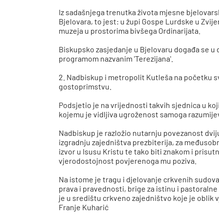
Iz sadašnjega trenutka života mjesne bjelovarsk
Bjelovara, to jest: u župi Gospe Lurdske u Zvij
muzeja u prostorima bivšega Ordinarijata.
Biskupsko zasjedanje u Bjelovaru događa se u 
programom nazvanim 'Terezijana'.
2. Nadbiskup i metropolit Kutleša na početku 
gostoprimstvu.
Podsjetio je na vrijednosti takvih sjednica u ko
kojemu je vidljiva ugroženost samoga razumijeva
Nadbiskup je razložio nutarnju povezanost dvij
izgradnju zajedništva prezbiterija, za međuso
izvor u Isusu Kristu te tako biti znakom i prisu
vjerodostojnost povjerenoga mu poziva.
Na istome je tragu i djelovanje crkvenih sudova
prava i pravednosti, brige za istinu i pastoral
je u središtu crkveno zajedništvo koje je oblik v
Franje Kuharić