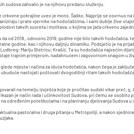
ih sudova zahvalio je na njihovu predanu služenju.
crkvene pokrajine uveo je mons. Šaško. Najprije se osvrnuo na 
ganiziraju i prate vjernike na hodočašćima, i sami dublje žive otaj
 plodovi takvih susreta i molitava, u kojima se jača crkveno zaje
da od 2018., odnosno 2019. godine nije bilo takvih hodočašća, te
alne godine, kao i njihovu daljnju dinamiku. Podsjetio je na prij
udbreg; Mariju Bistricu; Krašić. Ta su hodočašća najvećim dijel
on ostaje trajnim primjerom, nadahnućem i zagovornom snagom u ži
ge glede mjesta i načina za iduća hodočašća, nakon čega je zaključ
 ubuduće nastojati poštovati dvogodišnji ritam takvih hodočašća
arali na temelju izvješća koje je pročitao sudski vikar preč. g. 
rikazan je način rada i učinkovitost Sudova, pri čemu se osobito 
i na određenim poteškoćama i na planiranju djelovanja Sudova u
tualna pastoralna i druga pitanja u Metropoliji, a nakon sjednice
uzjaka.