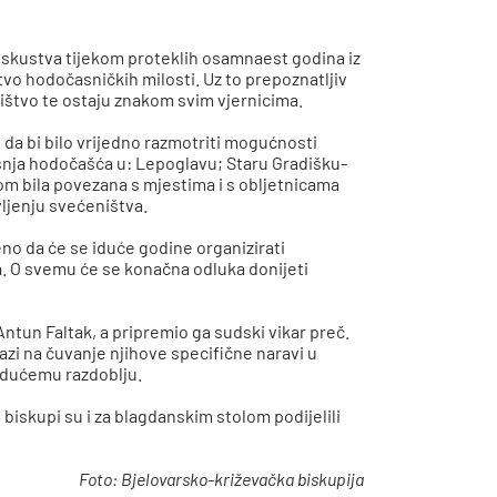
iskustva tijekom proteklih osamnaest godina iz
stvo hodočasničkih milosti. Uz to prepoznatljiv
dništvo te ostaju znakom svim vjernicima.
 da bi bilo vrijedno razmotriti mogućnosti
ašnja hodočašća u: Lepoglavu; Staru Gradišku-
om bila povezana s mjestima i s obljetnicama
vljenju svećeništva.
eno da će se iduće godine organizirati
. O svemu će se konačna odluka donijeti
Antun Faltak, a pripremio ga sudski vikar preč.
pazi na čuvanje njihove specifične naravi u
 idućemu razdoblju.
 biskupi su i za blagdanskim stolom podijelili
Foto: Bjelovarsko-križevačka biskupija