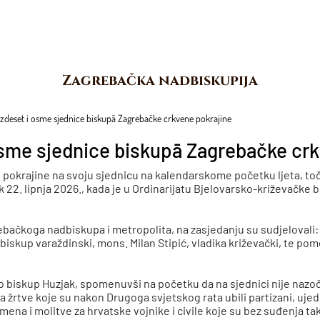
Zagrebačka nadbiskupija
ezdeset i osme sjednice biskupā Zagrebačke crkvene pokrajine
osme sjednice biskupā Zagrebačke crk
 pokrajine na svoju sjednicu na kalendarskome početku ljeta, to
ak 22. lipnja 2026., kada je u Ordinarijatu Bjelovarsko-križevačke
ebačkoga nadbiskupa i metropolita, na zasjedanju su sudjelovali
biskup varaždinski, mons. Milan Stipić, vladika križevački, te po
o biskup Huzjak, spomenuvši na početku da na sjednici nije nazo
 za žrtve koje su nakon Drugoga svjetskog rata ubili partizani, uj
omena i molitve za hrvatske vojnike i civile koje su bez suđenja ta