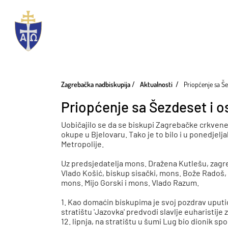
Zagrebačka nadbiskupija
Aktualnosti
Priopćenje sa Š
Priopćenje sa Šezdeset i 
Uobičajilo se da se biskupi Zagrebačke crkvene
okupe u Bjelovaru. Tako je to bilo i u ponedjelj
Metropolije.
Uz predsjedatelja mons. Dražena Kutlešu, zagr
Vlado Košić, biskup sisački, mons. Bože Radoš, 
mons. Mijo Gorski i mons. Vlado Razum.
1. Kao domaćin biskupima je svoj pozdrav uputi
stratištu 'Jazovka' predvodi slavlje euharistije
12. lipnja, na stratištu u šumi Lug bio dionik sp