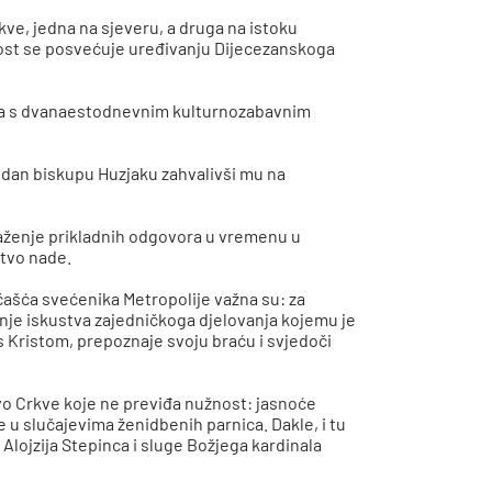
kve, jedna na sjeveru, a druga na istoku
ornost se posvećuje uređivanju Dijecezanskoga
enja s dvanaestodnevnim kulturnozabavnim
ndan biskupu Huzjaku zahvalivši mu na
 traženje prikladnih odgovora u vremenu u
stvo nade.
čašća svećenika Metropolije važna su: za
nje iskustva zajedničkoga djelovanja kojemu je
 s Kristom, prepoznaje svoju braću i svjedoči
tvo Crkve koje ne previđa nužnost: jasnoće
 u slučajevima ženidbenih parnica. Dakle, i tu
. Alojzija Stepinca i sluge Božjega kardinala