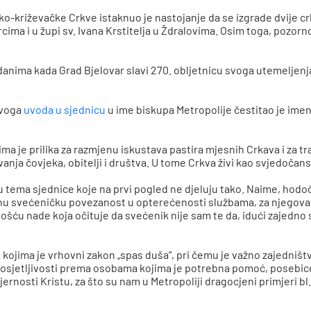
o-križevačke Crkve istaknuo je nastojanje da se izgrade dvije cr
ercima i u župi sv. Ivana Krstitelja u Ždralovima. Osim toga, poz
danima kada Grad Bjelovar slavi 270. obljetnicu svoga utemelj
svoga
uvoda u sjednicu
u ime biskupa Metropolije čestitao je ime
jima je prilika za razmjenu iskustava pastira mjesnih Crkava i za
nja čovjeka, obitelji i društva. U tome Crkva živi kao svjedočan
u tema sjednice koje na prvi pogled ne djeluju tako. Naime, hodo
bnu svećeničku povezanost u opterećenosti službama, za njegova
tnošću nade koja očituje da svećenik nije sam te da, idući zajedno
 kojima je vrhovni zakon „spas duša“, pri čemu je važno zajedniš
ne osjetljivosti prema osobama kojima je potrebna pomoć, posebice
jernosti Kristu, za što su nam u Metropoliji dragocjeni primjeri bl