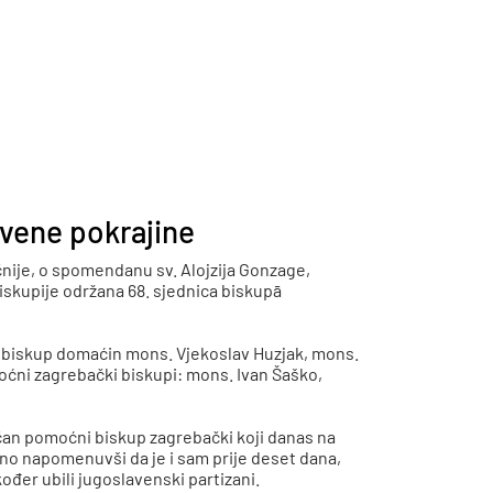
vene pokrajine
čnije, o spomendanu sv. Alojzija Gonzage,
 biskupije održana 68. sjednica biskupā
: biskup domaćin mons. Vjekoslav Huzjak, mons.
moćni zagrebački biskupi: mons. Ivan Šaško,
čan pomoćni biskup zagrebački koji danas na
edno napomenuvši da je i sam prije deset dana,
kođer ubili jugoslavenski partizani.