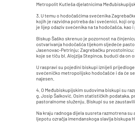
Metropolit Kutleša djelatnicima Međubiskupijsk
3. U temu o hodočašćima svećenika Zagrebačke 
kojih je razvidna potreba da i svećenici, koji or
je lijep odaziv svećenika na ta hodočašća, kao i
Biskup Šaško skrenuo je pozornost na činjenicu 
ostvarivanja hodočašća tijekom sljedeće pastor
Jasenovac-Petrinju; Zagrebačku prvostolnicu; L
koje se tiču bl. Alojzija Stepinca, budući da 
U raspravi su pojedini biskupi iznijeli prijedlo
svećeničko metropolijsko hodočašće i da će se
najesen.
4. O Međubiskupijskim sudovima biskupi su razgov
g. Josip Šalković. Osim statističkih podataka, p
pastoralnome služenju. Biskupi su se zaustavil
Na kraju radnoga dijela susreta razmotrena su ak
ljepotu ozračja imendanskoga slavlja biskupa H