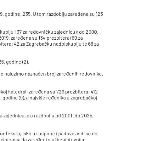
99. godine
: 235. U tom razdoblju zaređena su 123
kupiju i 37 za redovničku zajednicu); od 2000.
2019. zaređena su 134 prezbitera (60 za
itera: 42 za Zagrebačku nadbiskupiju te 68 za
26. godine (2
)
.
 ne nalazimo naznačen broj zaređenih redovnika
.
koj katedrali zaređena su 729 prezbitera: 412
. godine (9), a najviše ređenika u zagrebačkoj
 zajednicu, a u razdbolju od 2001. do 2025.
ontekstu, iako uz uspone i padove, vidi se da
i činjenica da zaređeni službenici svojim