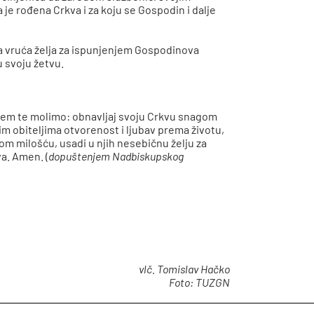
e rođena Crkva i za koju se Gospodin i dalje
na vruća želja za ispunjenjem Gospodinova
u svoju žetvu.
njem te molimo: obnavljaj svoju Crkvu snagom
šim obiteljima otvorenost i ljubav prema životu,
om milošću, usadi u njih nesebičnu želju za
va. Amen. (
dopuštenjem Nadbiskupskog
vlč. Tomislav Hačko
Foto: TUZGN