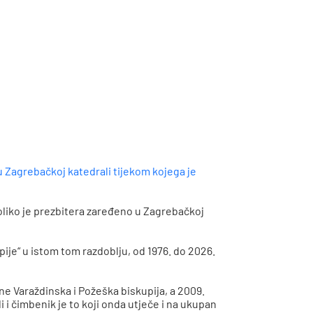
 u Zagrebačkoj katedrali tijekom kojega je
koliko je prezbitera zaređeno u Zagrebačkoj
ije“ u istom tom razdoblju, od 1976. do 2026.
e Varaždinska i Požeška biskupija, a 2009.
 i čimbenik je to koji onda utječe i na ukupan