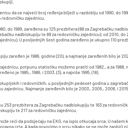
kupiji.
nicu da se najveći broj ređenja bilježi u razdoblju od 1990. do 19
a redovničku zajednicu.
1980. do 1989. zaređena su 125 prezbitera (88 za Zagrebačku nadbis
ebačku nadbiskupiju te 89 za redovničku zajednicu); od 2010. do 
jednicu). U posljednjih šest godina zaređeno je ukupno 110 prezb
iju zaređen je 1986. godine (20)
, a najmanje zaređenih bilo je 20
zajednicu, potpunu statistiku možemo pratiti od 1982., a
za 1988.
no je 1985., 1986. i 2003. (3), a najviše 1995. (18
)
.
skupijskih i redovničkih, u posljednjih pedeset godina u zagrebač
 zajednicu. Najmanje zaređenih bilo je 2003., 2005., 2006. i 2015
u 253 prezbitera za Zagrebačku nadbiskupiju te 163 za redovničku
skupiju te 217 za redovničku zajednicu.
može reći da podsjećaju na EKG, na ispis otkucaja srca. U našem k
vodoravna crta. A kada govorimo o srcu nikako se ne može zaobići n