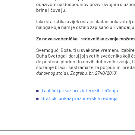
odazivom na Gospodinov poziv i svojom službom 
brine i čuva ju.
Iako statistika uvijek ostaje hladan pokazatel
naloga koje nam je ostalo zapisano u Evanđelju 
Za nova svećenička i redovnička zvanja možemo
Svemogući Bože, ti u svakome vremenu izabireš 
Duha Svetoga i daruj joj svetih svećenika koji će
da postanu plodno tlo novih duhovnih zvanja. Do
služenje braći i sestrama te za potpunim predanj
duhovnog stola u Zagrebu, br. 2740/2010
)
Tablični prikaz prezbiterskih ređenja
Grafički prikaz prezbiterskih ređenja