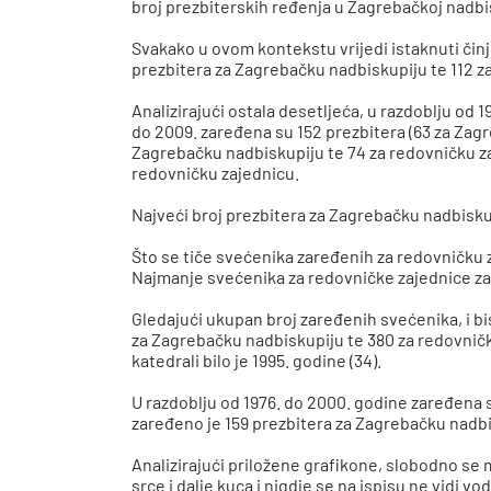
broj prezbiterskih ređenja u Zagrebačkoj nadbis
Svakako u ovom kontekstu vrijedi istaknuti činje
prezbitera za Zagrebačku nadbiskupiju te 112 z
Analizirajući ostala desetljeća, u razdoblju od 
do 2009. zaređena su 152 prezbitera (63 za Zagr
Zagrebačku nadbiskupiju te 74 za redovničku za
redovničku zajednicu.
Najveći broj prezbitera za Zagrebačku nadbiskup
Što se tiče svećenika zaređenih za redovničku 
Najmanje svećenika za redovničke zajednice zaređe
Gledajući ukupan broj zaređenih svećenika, i bi
za Zagrebačku nadbiskupiju te 380 za redovničku
katedrali bilo je 1995. godine (34
)
.
U razdoblju od 1976. do 2000. godine zaređena s
zaređeno je 159 prezbitera za Zagrebačku nadbi
Analizirajući priložene grafikone, slobodno se 
srce i dalje kuca i nigdje se na ispisu ne vidi 