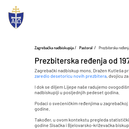
Zagrebačka nadbiskupija
Pastoral
Prezbiterska ređenj
Prezbiterska ređenja od 19
Zagrebački nadbiskup mons. Dražen Kutleša pre
zaredio desetoricu novih prezbitera
, dvojicu 
I dok se diljem Lijepe naše radujemo ovogodišnji
nadbiskupiji u posljednjih pedeset godina.
Podaci o svećeničkim ređenjima u zagrebačkoj k
godine
.
Također, u ovom kontekstu pregleda statistički
godine Sisačka i Bjelovarsko-križevačka biskupij