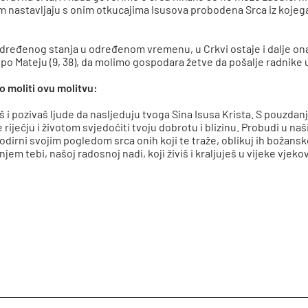
nastavljaju s onim otkucajima Isusova probodena Srca iz kojega j
j određenog stanja u određenom vremenu, u Crkvi ostaje i dalje o
po Mateju (9, 38), da molimo gospodara žetve da pošalje radnike 
 moliti ovu molitvu:
i pozivaš ljude da nasljeduju tvoga Sina Isusa Krista. S pouzda
 riječju i životom svjedočiti tvoju dobrotu i blizinu. Probudi u na
dirni svojim pogledom srca onih koji te traže, oblikuj ih božansk
em tebi, našoj radosnoj nadi, koji živiš i kraljuješ u vijeke vjeko