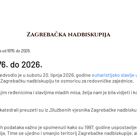
Zagrebačka nadbiskupija
a od 1976. do 2026.
76. do 2026.
dvodio je u subotu 20. lipnja 2026. godine
euharistijsko slavlje
za Zagrebačku nadbiskupiju te osmoricu za redovničke zajednice.
m ređenicima i slavljima mladih misa, želja nam je bila vidjeti i 
atedrali preuzeti su iz „Službenih vjesnika Zagrebačke nadbiskup
h podataka važno je spomenuti kako su 1997. godine uspostavljen
a. Time se ujedno i smanjio teritorij Zagrebačke nadbiskupije, ali