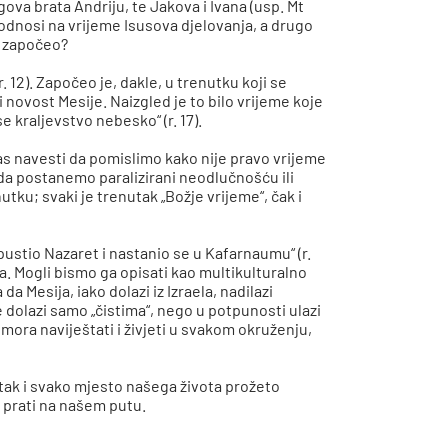
ova brata Andriju, te Jakova i Ivana (usp. Mt
 odnosi na vrijeme Isusova djelovanja, a drugo
je započeo?
. 12). Započeo je, dakle, u trenutku koji se
 novost Mesije. Naizgled je to bilo vrijeme koje
se kraljevstvo nebesko“ (r. 17).
as navesti da pomislimo kako nije pravo vrijeme
o da postanemo paralizirani neodlučnošću ili
ku; svaki je trenutak „Božje vrijeme“, čak i
ustio Nazaret i nastanio se u Kafarnaumu“ (r.
ta. Mogli bismo ga opisati kao multikulturalno
da Mesija, iako dolazi iz Izraela, nadilazi
ne dolazi samo „čistima“, nego u potpunosti ulazi
 mora naviještati i živjeti u svakom okruženju,
utak i svako mjesto našega života prožeto
 prati na našem putu.