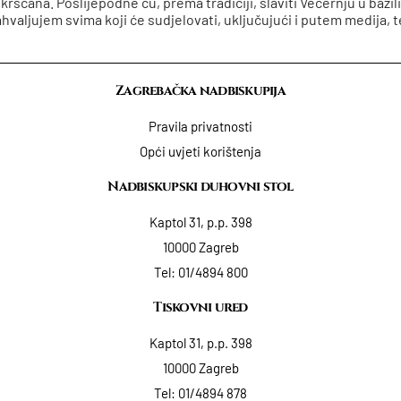
ršćana. Poslijepodne ću, prema tradiciji, slaviti Večernju u bazil
valjujem svima koji će sudjelovati, uključujući i putem medija, 
Zagrebačka nadbiskupija
Pravila privatnosti
Opći uvjeti korištenja
Nadbiskupski duhovni stol
Kaptol 31, p.p. 398
10000 Zagreb
Tel:
01/4894 800
Tiskovni ured
Kaptol 31, p.p. 398
10000 Zagreb
Tel:
01/4894 878