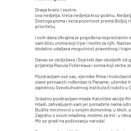
Draga braćo i sestre,
ova nedjelja, treća nedjelja kroz godinu, Nedjel
Svetoga pisma i veća pozornost prema Božjoj rije
prioritetu.
I ovih dana Ukrajina je pogođena neprestanim nap
sam blizu onima koji trpe i molim za njih. Nast
dodatno udaljava mogućnost pravednog i trajnog
Danas se obilježava i Svjetski dan oboljelih od
prijatelja Raoula Follereaua i svima koji skrbe 
Pozdravljam sve vas, vjernike Rima i hodočasni
slave petnaesti rođendan iz Paname, učenike Ins
zajednicu Sveobuhvatnog instituta Erodoto u C
Srdačno pozdravljam mlade Katoličke akcije Rima,
mladi, zahvaljujem vam jer pomažete nama odras
Budite mirotvorci u svojim domovima, u školi, u 
Zajedno s ovom mladima, molimo za mir: u Ukrajin
Mir se gradi na poštovanju naroda!