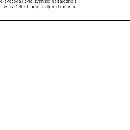
ici svetoga Pavla izvan zidina zajedno s
te svima želim blagoslovljenu i radosnu