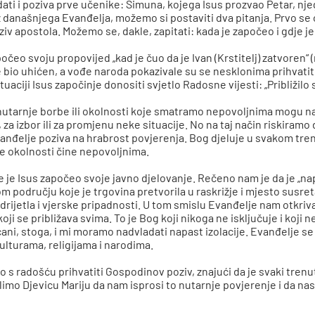
ti i poziva prve učenike: Šimuna, kojega Isus prozvao Petar, njeg
iz današnjega Evanđelja, možemo si postaviti dva pitanja. Prvo se
ziv apostola. Možemo se, dakle, zapitati: kada je započeo i gdje 
čeo svoju propovijed „kad je čuo da je Ivan (Krstitelj) zatvoren“ (r
e bio uhićen, a vođe naroda pokazivale su se nesklonima prihvatiti
tuaciji Isus započinje donositi svjetlo Radosne vijesti: „Približilo 
unutarnje borbe ili okolnosti koje smatramo nepovoljnima mogu n
za izbor ili za promjenu neke situacije. No na taj način riskiram
đelje poziva na hrabrost povjerenja. Bog djeluje u svakom trenut
e okolnosti čine nepovoljnima.
je Isus započeo svoje javno djelovanje. Rečeno nam je da je „nap
kom području koje je trgovina pretvorila u raskrižje i mjesto susre
podrijetla i vjerske pripadnosti. U tom smislu Evanđelje nam otkriva 
oji se približava svima. To je Bog koji nikoga ne isključuje i koji 
ćani, stoga, i mi moramo nadvladati napast izolacije. Evanđelje se
ulturama, religijama i narodima.
o s radošću prihvatiti Gospodinov poziv, znajući da je svaki tren
imo Djevicu Mariju da nam isprosi to nutarnje povjerenje i da nas