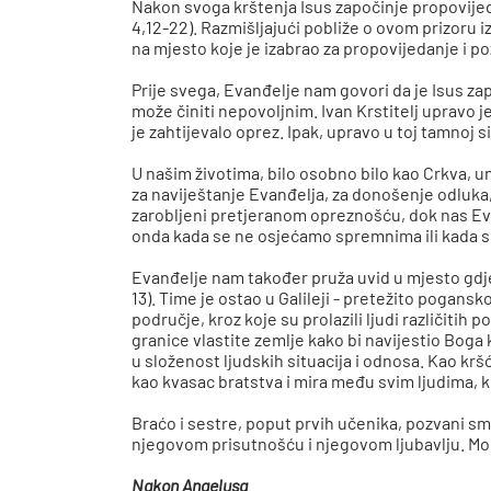
Nakon svoga krštenja Isus započinje propovijeda
4,12-22). Razmišljajući pobliže o ovom prizoru 
na mjesto koje je izabrao za propovijedanje i po
Prije svega, Evanđelje nam govori da je Isus zapo
može činiti nepovoljnim. Ivan Krstitelj upravo j
je zahtijevalo oprez. Ipak, upravo u toj tamnoj si
U našim životima, bilo osobno bilo kao Crkva, 
za naviještanje Evanđelja, za donošenje odluka, 
zarobljeni pretjeranom opreznošću, dok nas Evan
onda kada se ne osjećamo spremnima ili kada s
Evanđelje nam također pruža uvid u mjesto gdje 
13). Time je ostao u Galileji - pretežito pogans
područje, kroz koje su prolazili ljudi različitih 
granice vlastite zemlje kako bi navijestio Boga k
u složenost ljudskih situacija i odnosa. Kao krš
kao kvasac bratstva i mira među svim ljudima, k
Braćo i sestre, poput prvih učenika, pozvani sm
njegovom prisutnošću i njegovom ljubavlju. Mol
Nakon Angelusa