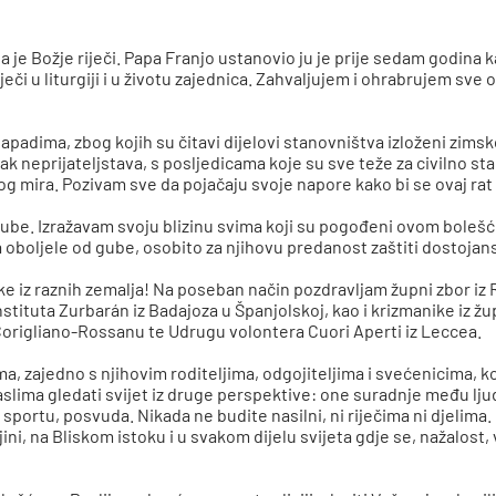
ja je Božje riječi. Papa Franjo ustanovio ju je prije sedam godina 
či u liturgiji i u životu zajednica. Zahvaljujem i ohrabrujem sve 
adima, zbog kojih su čitavi dijelovi stanovništva izloženi zimsko
avak neprijateljstava, s posljedicama koje su sve teže za civilno 
 mira. Pozivam sve da pojačaju svoje napore kako bi se ovaj ra
 gube. Izražavam svoju blizinu svima koji su pogođeni ovom boleš
za oboljele od gube, osobito za njihovu predanost zaštiti dostojan
ke iz raznih zemalja! Na poseban način pozdravljam župni zbor iz
tituta Zurbarán iz Badajoza u Španjolskoj, kao i krizmanike iz ž
origliano-Rossanu te Udrugu volontera Cuori Aperti iz Leccea.
 zajedno s njihovim roditeljima, odgojiteljima i svećenicima, koj
lima gledati svijet iz druge perspektive: one suradnje među lju
sportu, posvuda. Nikada ne budite nasilni, ni riječima ni djelima.
i, na Bliskom istoku i u svakom dijelu svijeta gdje se, nažalost, 