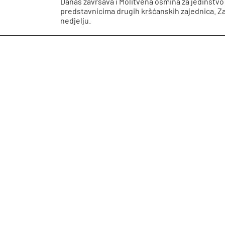
Danas završava i Molitvena osmina za jedinstvo k
predstavnicima drugih kršćanskih zajednica. Zah
nedjelju.