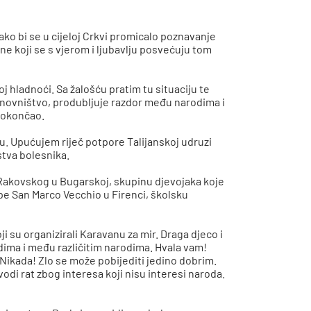
kako bi se u cijeloj Crkvi promicalo poznavanje
one koji se s vjerom i ljubavlju posvećuju tom
j hladnoći. Sa žalošću pratim tu situaciju te
stanovništvo, produbljuje razdor među narodima i
t okončao.
ću. Upućujem riječ potpore Talijanskoj udruzi
stva bolesnika.
 Rakovskog u Bugarskoj, skupinu djevojaka koje
upe San Marco Vecchio u Firenci, školsku
i su organizirali Karavanu za mir. Draga djeco i
dima i među različitim narodima. Hvala vam!
 Nikada! Zlo se može pobijediti jedino dobrim.
vodi rat zbog interesa koji nisu interesi naroda.