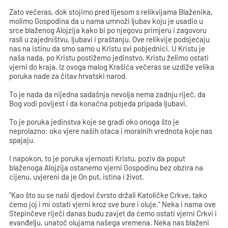
Zato večeras, dok stojimo pred lijesom s relikvijama Blaženika,
molimo Gospodina da u nama umnoži ljubav koju je usadio u
srce blaženog Alojzija kako bi po njegovu primjeru i zagovoru
rasli u zajedništvu, ljubavi i praštanju. Ove relikvije podsjećaju
nas na istinu da smo samo u Kristu svi pobjednici. U Kristu je
naša nada, po Kristu postižemo jedinstvo, Kristu želimo ostati
vjerni do kraja. Iz ovoga malog Krašića večeras se uzdiže velika
poruka nade za čitav hrvatski narod.
To je nada da nijedna sadašnja nevolja nema zadnju riječ, da
Bog vodi povijest i da konačna pobjeda pripada ljubavi.
To je poruka jedinstva koje se gradi oko onoga što je
neprolazno: oko vjere naših otaca i moralnih vrednota koje nas
spajaju.
I napokon, to je poruka vjernosti Kristu, poziv da poput
blaženoga Alojzija ostanemo vjerni Gospodinu bez obzira na
cijenu, uvjereni da je On put, istina i život.
"Kao što su se naši djedovi čvrsto držali Katoličke Crkve, tako
ćemo joj i mi ostati vjerni kroz sve bure i oluje." Neka i nama ove
Stepinčeve riječi danas budu zavjet da ćemo ostati vjerni Crkvi i
evanđelju, unatoč olujama našega vremena. Neka nas blaženi