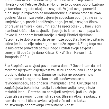
Hrvatskoj od Petrove Stolice. No, on je to odlučno odbio. Izabrao
je tamnicu umjesto okaljane savjesti. Vrijedi ovdje ponoviti
riječi koje je izgovorio na montiranome sudskom procesu 1946.
godine: "Ja sam za svoje uvjerenje sposoban podnijeti ne samo
ismjehivanje, prezir i poniženje, nego, jer mi je savjest čista,
pripravan sam svaki čas umrijeti." Te riječi odjekuju kao vječni
manifest kršćanske savjesti. Lijepo je to izrazio sveti papa Ivan
Pavao II. prigodom beatifikacije u Mariji Bistrici riječima:
"Stepinac je dobro znao da se ne može popuštati kad je u pitanju
istina jer istina nije roba kojom se može trgovati. Zbog toga mu
je bilo draže prihvatiti patnju, nego li izdati svoju savjest i
iznevjeriti obećanje dano Kristu i Crkvi" (Ivan Pavao II., 3.
listopada 1998.).
Što Stepinčeva savjest govori nama danas? Govori nam da i mi
moramo njegovati osjetljivost za istinu i dobro, čak i kada je to
protivno duhu vremena. Danas se možda ne suočavamo s
tamnicama i progonima kao on, ali suočavamo se s
ravnodušnošću, sebičnošću i manipulacijama. Okružuje nas
zaglušujuća buka informacija i dezinformacija i sve je teže
razlučiti istinu. Potrebni su nam ljudi savjesti, ljudi koji čuju
Božji glas u svojoj nutrini i slijede ga. Blaženi Alojzije pokazuje
nam da mirna i čista savjest vrijedi više od bilo kakva
društvenoga odobravanja i trenutačne koristi.