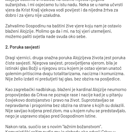
sužanjstva, i mi osjećamo tu istu nadu. Neka se u nama učvrsti
vjera da Krist Kralj vjekova vodi povijest i da nijedna žrtva za
dobro i za vjeru nije uzaludna.
Zahvalimo Gospodinu na baštini žive vjere koju nam je ostavio
blaženi Alojzije. Molimo ga da i mi, na toj vjeri utemeljeni,
možemo paliti svjetla nade svuda oko sebe.
2. Poruka savjesti
Dragi vjernici, druga snažna poruka Alojzijeva života jest poruka
čiste savjesti. Njegova savjest, prosvijetljena vjerom, bila je
istinski glas Božji u njegovu srcu kojem je ostao vjeran unatoč
golemim pritiscima dvaju totalitarizama, nacizma i komunizma.
Nije želio izdati ni prešutjeti taj glas, bez obzira na posljedice.
Kao zagrebački nadbiskup, blaženi je kardinal Alojzije neumorno
propovijedao da Crkva ne poznaje rase i nacije kad je u pitanju
čovjekovo dostojanstvo i pravo na život. Suprotstavljao se
nepravdama i progonima bez obzira na strane s kojih su dolazili.
Nije savijao koljena pred zlom, ma u kojem ruhu se predstavljalo,
nego je uspravno stajao pred Gospodinom Istine.
Nakon rata, suočio se s novim "lažnim božanstvom".
Komunistički režim nudio mu je slobodu ako odvoji Crkvu u