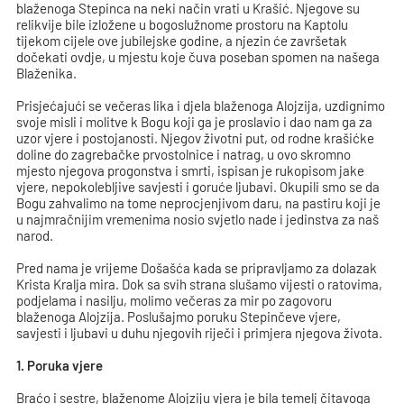
blaženoga Stepinca na neki način vrati u Krašić. Njegove su
relikvije bile izložene u bogoslužnome prostoru na Kaptolu
tijekom cijele ove jubilejske godine, a njezin će završetak
dočekati ovdje, u mjestu koje čuva poseban spomen na našega
Blaženika.
Prisjećajući se večeras lika i djela blaženoga Alojzija, uzdignimo
svoje misli i molitve k Bogu koji ga je proslavio i dao nam ga za
uzor vjere i postojanosti. Njegov životni put, od rodne krašićke
doline do zagrebačke prvostolnice i natrag, u ovo skromno
mjesto njegova progonstva i smrti, ispisan je rukopisom jake
vjere, nepokolebljive savjesti i goruće ljubavi. Okupili smo se da
Bogu zahvalimo na tome neprocjenjivom daru, na pastiru koji je
u najmračnijim vremenima nosio svjetlo nade i jedinstva za naš
narod.
Pred nama je vrijeme Došašća kada se pripravljamo za dolazak
Krista Kralja mira. Dok sa svih strana slušamo vijesti o ratovima,
podjelama i nasilju, molimo večeras za mir po zagovoru
blaženoga Alojzija. Poslušajmo poruku Stepinčeve vjere,
savjesti i ljubavi u duhu njegovih riječi i primjera njegova života.
1. Poruka vjere
Braćo i sestre, blaženome Alojziju vjera je bila temelj čitavoga