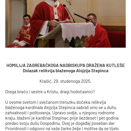
HOMILIJA ZAGREBAČKOGA NADBISKUPA DRAŽENA KUTLEŠE
Dolazak relikvija blaženoga Alojzija Stepinca
Krašić, 29. studenoga 2025.
Draga braćo i sestre u Kristu, dragi hodočasnici!
U ovome svetom i svečanom trenutku dočeka relikvija
blaženoga kardinala Alojzija Stepinca sabrali smo se u duhu
zahvalnosti i poštovanja. Upravo ovdje, u njegovu rodnome
kraju, blaženi je kardinal Stepinac prije šezdeset i pet godina
predao svoju dušu Gospodinu. Ovaj je događaj poseban dar
Providnosti i odgovor na vaše žarke želje i molitve da se tijelo