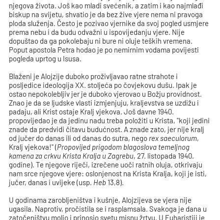
njegova života. Još kao mladi svećenik, a zatim i kao najmlađi
biskup na svijetu, shvatio je da bez žive vjere nema ni pravoga
ploda služenja. Često je pozivao vjernike da svoj pogled usmjere
prema nebu i da budu odvažni u ispovijedanju vjere. Nije
dopuštao da ga pokolebaju ni bure ni oluje teških vremena.
Poput apostola Petra hodao je po nemirnim vodama povijesti
pogleda uprtog u Isusa.
Blaženi je Alojzije duboko proživljavao ratne strahote i
posljedice ideologija XX. stoljeća po čovjekovu dušu. Ipak je
ostao nepokolebljiv jer je duboko vjerovao u Božju providnost.
Znao je da se ljudske vlasti izmjenjuju, kraljevstva se uzdižu i
padaju, ali Krist ostaje Kralj vjekova. Još davne 1940.
propovijedao je da jedinu nadu treba položiti u Krista, "koji jedini
znade da predvidi čitavu budućnost. A znade zato, jer nije kralj
od jučer do danas ili od danas do sutra, nego
rex saeculorum
,
Kralj vjekova!" (
Propovijed prigodom blagoslova temeljnog
kamena za crkvu Krista Kralja u Zagrebu
, 27. listopada 1940.
godine). Te njegove riječi, izrečene uoči ratnih oluja, otkrivaju
nam srce njegove vjere: oslonjenost na Krista Kralja, koji je isti,
jučer, danas i uvijeke (usp.
Heb
13,8).
U godinama zarobljeništva i kušnje, Alojzijeva se vjera nije
ugasila. Naprotiv, pročistila se i rasplamsala. Svakoga je dana u
zatočeništvu molio i prinosio svetu misnu žrtvu. U Euharistiji je