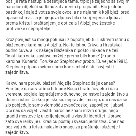
poslije rata nastupila desetljeća tame, trpio je zajedno sa svojim
narodom dijeleći sudbinu zatvorenih i prognanih. Bio je dobri
pastir koji daje život za svoje ovce, a ne najamnik koji bježi pred
opasnostima. Ta je njegova ljubav bila ukorijenjena u ljubavi
prema Kristu i praštanjem je doticala i Alojzijeve žestoke
protivnike i neprijatelje.
Kroz povijest su mnogi pokušali zloupotrijebiti ili iskriviti istinu o
blaženome kardinalu Alojziju. No, tu istinu Crkva u Hrvatskoj
budno čuva, a lik našega Blaženika nipošto i nikada ne želi
"imati kao neku zastavu mržnje prema bilo kome" (Franjo
kardinal Kuharić,
Poruke sa Stepinčeva groba
, 10. veljače 1981.).
Stepinac pripada svima nama kao simbol čiste savjesti i
zajedništva.
Kakvu nam poruku blaženi Alojzije Stepinac šalje danas?
Poručuje da se vratimo bitnom: Bogu i bratu čovjeku i da u
vremenu podjela izgrađujemo duhovno jedinstvo i zajedništvo u
dobru i istini. On koji je iskusio nepravde i mržnju, uči nas da se
zlo pobjeđuje samo vjernošću evanđeoskoj zapovijedi ljubavi.
Uči nas da voljeti vlastiti narod ne znači mrziti druge, nego
graditi mostove iz ukorijenjenosti u vlastiti identitet. Upravo
zato ove relikvije u Krašiću postaju kvasac jedinstva. One nas
pozivaju da u Kristu nalazimo snagu za praštanje, služenje i
zajedništvo.