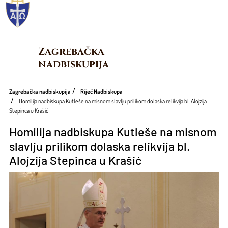
Zagrebačka 
nadbiskupija
Zagrebačka nadbiskupija
Riječ Nadbiskupa
Homilija nadbiskupa Kutleše na misnom slavlju prilikom dolaska relikvija bl. Alojzija
Stepinca u Krašić
Homilija nadbiskupa Kutleše na misnom
slavlju prilikom dolaska relikvija bl.
Alojzija Stepinca u Krašić