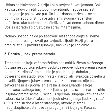
Učimo od blaženoga Alojzija kako savjest čuvati jasnom. Čak i
kad su valovi prijetili potopom, svjetionik njegove savjesti
postojano je pokazivao put. On i nas danas poziva da se ne
bojimo svjedočiti istinu i ostati vjerni svojim kršćanskim
načelima. Ako budemo tako činili, sačuvat ćemo slobodu djece
Božje i izgrađivati društvo na zdravim temeljima.
Molimo Gospodina da po zagovoru blaženoga Alojzija i nama
podari hrabrost djelovati po savjesti, slijediti Božji glas u srcu,
braniti istinu i pravdu s ljubavlju, baš kako je i on činio.
3. Poruka ljubavi prema narodu
Treća poruka koju večeras želimo naglasiti iz života blaženoga
Alojzija jest poruka ljubavi, osobito njegove ljubavi prema svome
narodu. Kardinal Stepinac bio je pastir koji je duboko ljubio
povjereno mu stado, svoj hrvatski narod, ali i svakoga čovjeka u
nevolji. Njegova ljubav prema hrvatskome narodu nije bila
zatvorena ni isključiva jer je rasla iz srca Evanđelja koje
obuhvaća svakoga čovjeka; iz ljubavi prema svome narodu širio
je ljubav prema svima, u skladu s riječima Drugoga vatikanskog
sabora da je Crkva "sakrament jedinstva cijeloga ljudskog roda"
(
LG
1). Kad su došla ratna stradanja, otvorio je srce i
nadbiskupijske ustanove za progonjene i izbjegle. Kada su