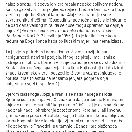
nalazio snagu. Njegova je vjera rađala nepokolebljivom nadom.
Kad su ga zatvorili, on je gledao dalje od zidova tamnice, u Božju
vječnu pobjedu. Blaženi kardinal Alojzije ohrabruje svoje
suvremenike riječima: "Gospodin znade točno naše sile i sigurno
će dati dana velikog mira, da se duše mogu spremati na daljnje
bojeve" (
Pismo časnim sestrama milosrdnicama sv. Vinka
Paulskoga
, Krašić, 22. svibnja 1956.). To je logika vjere koja
računa na Boga i onda kada po ljudskim mjerilima nema izlaza.
Ta je vjera potrebna i nama danas. Živimo u svijetu punu
nesigurnosti, nemira i podjela. Mnogi se pitaju ima li smisla
ustrajati u dobroti. Blaženi Alojzije poručuje da se čvrsto držimo
Krista, sidra našega spasenja. U svijetu koji nastoji relativizirati
snagu kršćanske vjere i oduzeti joj životnu važnost njegova je
poruka izrazito aktualna jer samo je vjera pobjeda koja
pobjeđuje svijet (usp. 1
Iv
5,4).
Vjerom blaženoga Alojzija hranila se nada našega naroda.
Sjetimo se da je papa Pio XII. nakanu da ga imenuje kardinalom
objavio usred komunističkoga mraka 1952. Taj je glas odjeknuo
kao znak nade i ohrabrenja zatočenome Kardinalu, ali i svemu
vjerničkome puku u Hrvatskoj koji je teškom mukom odolijevao
jarmu komunističke ideologije. Vjernici su tada osjetili da nebo
nije zaboravilo Pravednika u tamnici. Danas, kad blaženoga
Alojzija častimo u Krašiću, na istome mjestu njegova