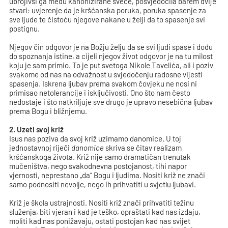
ubrojivši ga među kanonizirane svece, posvjedočila barem dvije
stvari: uvjerenje da je kršćanska poruka, poruka spasenje za
sve ljude te čistoću njegove nakane u želji da to spasenje svi
postignu.
Njegov čin odgovor je na Božju želju da se svi ljudi spase i dođu
do spoznanja istine, a cijeli njegov život odgovor je na tu milost
koju je sam primio. To je put svetoga Nikole Tavelića, ali i poziv
svakome od nas na odvažnost u svjedočenju radosne vijesti
spasenja. Iskrena ljubav prema svakom čovjeku ne nosi ni
primisao netolerancije i isključivosti. Ono što nam često
nedostaje i što natkriljuje sve drugo je upravo nesebična ljubav
prema Bogu i bližnjemu.
2. Uzeti svoj križ
Isus nas poziva da svoj križ uzimamo danomice. U toj
jednostavnoj riječi
danomice
skriva se čitav realizam
kršćanskoga života. Križ nije samo dramatičan trenutak
mučeništva, nego svakodnevna postojanost, tihi napor
vjernosti, neprestano „da“ Bogu i ljudima. Nositi križ ne znači
samo podnositi nevolje, nego ih prihvatiti u svjetlu ljubavi.
Križ je škola ustrajnosti. Nositi križ znači prihvatiti težinu
služenja, biti vjeran i kad je teško, opraštati kad nas izdaju,
moliti kad nas ponižavaju, ostati postojan kad nas svijet