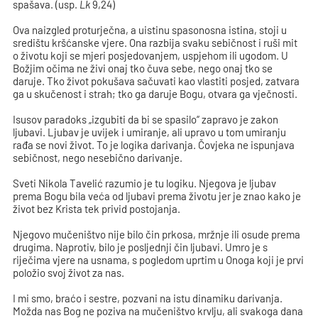
spašava. (usp.
Lk
9,24)
Ova naizgled proturječna, a uistinu spasonosna istina, stoji u
središtu kršćanske vjere. Ona razbija svaku sebičnost i ruši mit
o životu koji se mjeri posjedovanjem, uspjehom ili ugodom. U
Božjim očima ne živi onaj tko čuva sebe, nego onaj tko se
daruje. Tko život pokušava sačuvati kao vlastiti posjed, zatvara
ga u skučenost i strah; tko ga daruje Bogu, otvara ga vječnosti.
Isusov paradoks „izgubiti da bi se spasilo“ zapravo je zakon
ljubavi. Ljubav je uvijek i umiranje, ali upravo u tom umiranju
rađa se novi život. To je logika darivanja. Čovjeka ne ispunjava
sebičnost, nego nesebično darivanje.
Sveti Nikola Tavelić razumio je tu logiku. Njegova je ljubav
prema Bogu bila veća od ljubavi prema životu jer je znao kako je
život bez Krista tek privid postojanja.
Njegovo mučeništvo nije bilo čin prkosa, mržnje ili osude prema
drugima. Naprotiv, bilo je posljednji čin ljubavi. Umro je s
riječima vjere na usnama, s pogledom uprtim u Onoga koji je prvi
položio svoj život za nas.
I mi smo, braćo i sestre, pozvani na istu dinamiku darivanja.
Možda nas Bog ne poziva na mučeništvo krvlju, ali svakoga dana