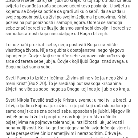
„Zaboravi sebe, daruj se, ljubi do kraja.“ U toj suprotnosti između
svijeta i evanđelja rađa se pravo učenikovo poslanje. U svijetu u
kojemu se čovjeka potiče da gradi „sliku o sebi“, da se uzda u
svoje sposobnosti, da živi po svojim željama i planovima, Krist
poziva na put poniznosti i samoprijegora. Odreći se samoga
sebe znači odreći se iluzije da smo sami sebi dovoljni i odreći se
samodostatnosti koja nas udaljuje od Boga i bližnjih.
To ne znači prezirati sebe, nego postaviti Boga u središte
vlastitoga života. Nije to gubitak dostojanstva, nego njegovo
ispunjenje. Čovjek koji se odriče sebe zapravo oslobađa svoje
srce od tereta sebeljublja. Čovjek koji ljubi Boga iznad svega, u
Bogu nalazi sama sebe.
Sveti Pavao to izriče riječima: „Živim, ali ne više ja, nego živi u
meni Krist“ (
Gal
2,20). To je središnji put svakoga kršćanina:
živjeti ne više za sebe, nego za Onoga koji nas je ljubio do kraja.
Sveti Nikola Tavelić tražio je Krista u svemu: u molitvi, u braći, u
žrtvi, u ljudima kojima je služio. To je put koji rađa slobodom jer
samo onaj tko se zna odreći sebe, sposoban je ljubiti. Njegov lik
uvijek pomalo žulja i propituje nas koje je društvo učinilo
osjetljivima na pojmove tolerancije, različitosti, uključivosti i
nenametljivosti. Koliko god se njegov način svjedočenja vjere iz
naše perspektive činio nametljivim i nerazboritim, Crkva je,