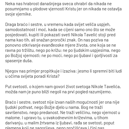
Neka nas hrabrost današnjega sveca ohrabri da nikada ne
posumnjamo u plodove vjernosti Kristu jer on nikada ne ostavlja
svoje vjernike.
Draga braćo i sestre, u vremenu kada svijet veliča uspjeh,
samodostatnost i moć, kada se cijeni samo ono što se može
posjedovati, kupiti ili pokazati sveti Nikola Tavelić stoji pred
nama kao tih, ali snažan proročki znak. On nas poziva na
ponovno otkrivanje evanđeoske mjere života, one koja se ne
ravna po tržištu, nego po križu; ne po ljudskim uspjesima, nego
po Božjoj vjernosti; ne po moći, nego po ljubavi i gorljivosti za
spasenje duša.
Njegov nas primjer propitkuje i izaziva: jesmo li spremni biti ludi
u očima svijeta poradi Krista?
Put svetosti, o kojem nam govori život svetoga Nikole Tavelića,
možda nam je puno bliži negoli na prvi pogled razumijemo.
Braćo i sestre, svetost nije izvan naših mogućnosti jer ona nije
ljudski pothvat, nego Božje djelo u nama. Bog ne traži
savršenstvo, nego predanost. Ne traži veličinu, nego vjernost u
malome. I upravo tu, u svakodnevnim križevima, u tihom
darivanju, u malim žrtvama iz ljubavi, rađa se svetost, poput
plamena koji ne sagorijeva, nego pročišćava i čini nas