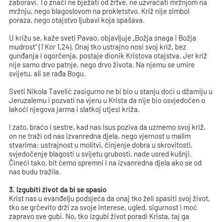
zaboravi. To znači ne bježati od žrtve, ne uzvraćati mržnjom na
mržnju, nego blagoslovom na prokletstvo. Križ nije simbol
poraza, nego otajstvo ljubavi koja spašava.
U križu se, kaže sveti Pavao, objavljuje „Božja snaga i Božja
mudrost“ (
1 Kor
1,24). Onaj tko ustrajno nosi svoj križ, bez
gunđanja i ogorčenja, postaje dionik Kristova otajstva. Jer križ
nije samo drvo patnje, nego drvo života. Na njemu se umire
svijetu, ali se rađa Bogu.
Sveti Nikola Tavelić zasigurno ne bi bio u stanju doći u džamiju u
Jeruzalemu i pozvati na vjeru u Krista da nije bio osvjedočen o
lakoći njegova jarma i slatkoj utjesi križa.
I zato, braćo i sestre, kad nas Isus poziva da uzmemo svoj križ,
on ne traži od nas izvanredna djela, nego vjernost u malim
stvarima: ustrajnost u molitvi, činjenje dobra u skrovitosti,
svjedočenje blagosti u svijetu grubosti, nade usred kušnji.
Čineći tako, bit ćemo spremni i na izvanredna djela ako se od
nas budu tražila.
3. Izgubiti život da bi se spasio
Krist nas u evanđelju podsjeća da onaj tko želi spasiti svoj život,
tko se grčevito drži za svoje interese, ugled, sigurnost i moć
zapravo sve gubi. No, tko izgubi život poradi Krista, taj ga