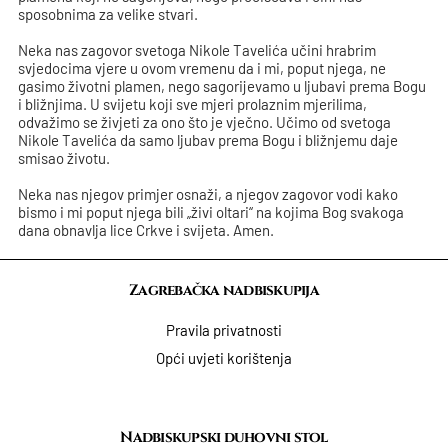
sposobnima za velike stvari.
Neka nas zagovor svetoga Nikole Tavelića učini hrabrim
svjedocima vjere u ovom vremenu da i mi, poput njega, ne
gasimo životni plamen, nego sagorijevamo u ljubavi prema Bogu
i bližnjima. U svijetu koji sve mjeri prolaznim mjerilima,
odvažimo se živjeti za ono što je vječno. Učimo od svetoga
Nikole Tavelića da samo ljubav prema Bogu i bližnjemu daje
smisao životu.
Neka nas njegov primjer osnaži, a njegov zagovor vodi kako
bismo i mi poput njega bili „živi oltari“ na kojima Bog svakoga
dana obnavlja lice Crkve i svijeta. Amen.
Zagrebačka nadbiskupija
Pravila privatnosti
Opći uvjeti korištenja
Nadbiskupski duhovni stol