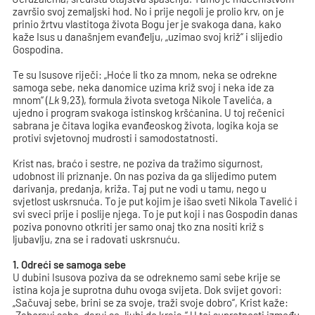
završio svoj zemaljski hod. No i prije negoli je prolio krv, on je
prinio žrtvu vlastitoga života Bogu jer je svakoga dana, kako
kaže Isus u današnjem evanđelju, „uzimao svoj križ“ i slijedio
Gospodina.
Te su Isusove riječi: „Hoće li tko za mnom, neka se odrekne
samoga sebe, neka danomice uzima križ svoj i neka ide za
mnom“ (
Lk
9,23), formula života svetoga Nikole Tavelića, a
ujedno i program svakoga istinskog kršćanina. U toj rečenici
sabrana je čitava logika evanđeoskog života, logika koja se
protivi svjetovnoj mudrosti i samodostatnosti.
Krist nas, braćo i sestre, ne poziva da tražimo sigurnost,
udobnost ili priznanje. On nas poziva da ga slijedimo putem
darivanja, predanja, križa. Taj put ne vodi u tamu, nego u
svjetlost uskrsnuća. To je put kojim je išao sveti Nikola Tavelić i
svi sveci prije i poslije njega. To je put koji i nas Gospodin danas
poziva ponovno otkriti jer samo onaj tko zna nositi križ s
ljubavlju, zna se i radovati uskrsnuću.
1. Odreći se samoga sebe
U dubini Isusova poziva da se odreknemo sami sebe krije se
istina koja je suprotna duhu ovoga svijeta. Dok svijet govori:
„Sačuvaj sebe, brini se za svoje, traži svoje dobro“, Krist kaže: