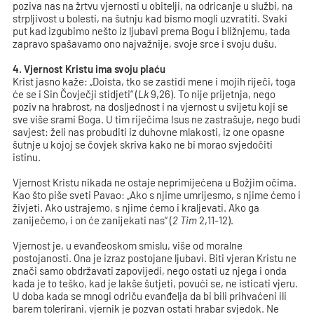
poziva nas na žrtvu vjernosti u obitelji, na odricanje u službi, na
strpljivost u bolesti, na šutnju kad bismo mogli uzvratiti. Svaki
put kad izgubimo nešto iz ljubavi prema Bogu i bližnjemu, tada
zapravo spašavamo ono najvažnije, svoje srce i svoju dušu.
4. Vjernost Kristu ima svoju plaću
Krist jasno kaže: „Doista, tko se zastidi mene i mojih riječi, toga
će se i Sin Čovječji stidjeti“ (
Lk
9,26). To nije prijetnja, nego
poziv na hrabrost, na dosljednost i na vjernost u svijetu koji se
sve više srami Boga. U tim riječima Isus ne zastrašuje, nego budi
savjest: želi nas probuditi iz duhovne mlakosti, iz one opasne
šutnje u kojoj se čovjek skriva kako ne bi morao svjedočiti
istinu.
Vjernost Kristu nikada ne ostaje neprimijećena u Božjim očima.
Kao što piše sveti Pavao: „Ako s njime umrijesmo, s njime ćemo i
živjeti. Ako ustrajemo, s njime ćemo i kraljevati. Ako ga
zaniječemo, i on će zanijekati nas“ (
2 Tim
2,11-12).
Vjernost je, u evanđeoskom smislu, više od moralne
postojanosti. Ona je izraz postojane ljubavi. Biti vjeran Kristu ne
znači samo obdržavati zapovijedi, nego ostati uz njega i onda
kada je to teško, kad je lakše šutjeti, povući se, ne isticati vjeru.
U doba kada se mnogi odriču evanđelja da bi bili prihvaćeni ili
barem tolerirani, vjernik je pozvan ostati hrabar svjedok. Ne