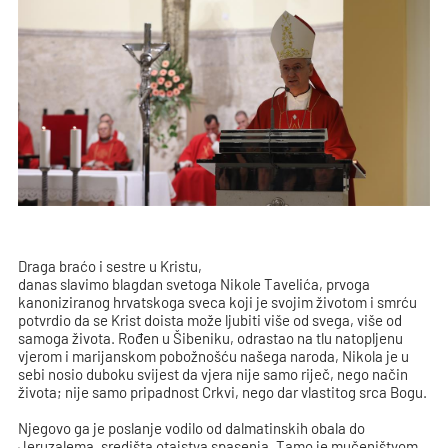
Draga braćo i sestre u Kristu,
danas slavimo blagdan svetoga Nikole Tavelića, prvoga
kanoniziranog hrvatskoga sveca koji je svojim životom i smrću
potvrdio da se Krist doista može ljubiti više od svega, više od
samoga života. Rođen u Šibeniku, odrastao na tlu natopljenu
vjerom i marijanskom pobožnošću našega naroda, Nikola je u
sebi nosio duboku svijest da vjera nije samo riječ, nego način
života; nije samo pripadnost Crkvi, nego dar vlastitog srca Bogu.
Njegovo ga je poslanje vodilo od dalmatinskih obala do
Jeruzalema, središta otajstva spasenja. Tamo je mučeništvom