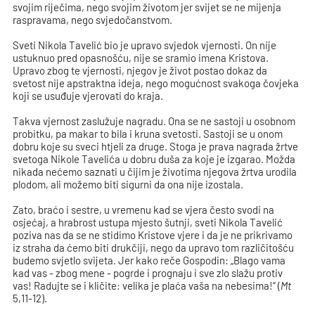
svojim riječima, nego svojim životom jer svijet se ne mijenja
raspravama, nego svjedočanstvom.
Sveti Nikola Tavelić bio je upravo svjedok vjernosti. On nije
ustuknuo pred opasnošću, nije se sramio imena Kristova.
Upravo zbog te vjernosti, njegov je život postao dokaz da
svetost nije apstraktna ideja, nego mogućnost svakoga čovjeka
koji se usuđuje vjerovati do kraja.
Takva vjernost zaslužuje nagradu. Ona se ne sastoji u osobnom
probitku, pa makar to bila i kruna svetosti. Sastoji se u onom
dobru koje su sveci htjeli za druge. Stoga je prava nagrada žrtve
svetoga Nikole Tavelića u dobru duša za koje je izgarao. Možda
nikada nećemo saznati u čijim je životima njegova žrtva urodila
plodom, ali možemo biti sigurni da ona nije izostala.
Zato, braćo i sestre, u vremenu kad se vjera često svodi na
osjećaj, a hrabrost ustupa mjesto šutnji, sveti Nikola Tavelić
poziva nas da se ne stidimo Kristove vjere i da je ne prikrivamo
iz straha da ćemo biti drukčiji, nego da upravo tom različitošću
budemo svjetlo svijeta. Jer kako reče Gospodin: „Blago vama
kad vas - zbog mene - pogrde i prognaju i sve zlo slažu protiv
vas! Radujte se i kličite: velika je plaća vaša na nebesima!“ (
Mt
5,11-12).