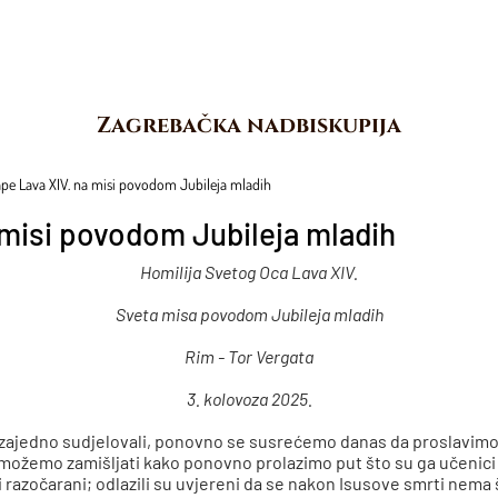
Zagrebačka nadbiskupija
ape Lava XIV. na misi povodom Jubileja mladih
 misi povodom Jubileja mladih
Homilija Svetog Oca Lava XIV.
Sveta misa povodom Jubileja mladih
Rim - Tor Vergata
3. kolovoza 2025.
 zajedno sudjelovali, ponovno se susrećemo danas da proslavim
možemo zamišljati kako ponovno prolazimo put što su ga učenici 
 i razočarani; odlazili su uvjereni da se nakon Isusove smrti nema