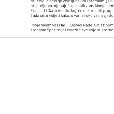
društvo, čineći ga više ljudskim i bratskim“ (
XV. 
prijateljstvu, njegujući ga molitvom, klanjanjem
Frassati i Carlo Acutis, koji će uskoro biti prog
Tada ćete vidjeti kako, u vama i oko vas, svjetl
Povjeravam vas Mariji, Djevici Nade. S njezinom
stopama Spasitelja i zarazite sve koje susretn