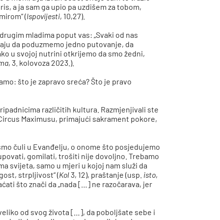
iris, a ja sam ga upio pa uzdišem za tobom,
 mirom“ (
Ispovijesti
, 10,27).
, drugim mladima poput vas: „Svaki od nas
zivaju da poduzmemo jedno putovanje, da
o u svojoj nutrini otkrijemo da smo žedni,
ima
, 3. kolovoza 2023.).
amo: što je zapravo sreća? Što je pravo
ripadnicima različitih kultura. Razmjenjivali ste
e u Circus Maximusu, primajući sakrament pokore,
 smo čuli u Evanđelju, o onome što posjedujemo
Kupovati, gomilati, trošiti nije dovoljno. Trebamo
ma svijeta, samo u mjeri u kojoj nam služi da
st, strpljivost“ (
Kol
3, 12), praštanje (usp.
isto
,
ćati što znači da „nada […] ne razočarava, jer
o veliko od svog života […], da poboljšate sebe i