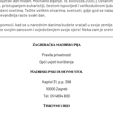
svjetski dan mladih, Molitveno bdjenje
, 19. kolovoza 2000.). Ostani
, pristupanjem euharistiji, čestom ispovijedi i velikodušnom ljuba
lašeni svetima. Težite velikim stvarima, svetosti, gdje god se nala
o evanđelja raste svaki dan.
 pomoći, kad se u narednim danima budete vraćali u svoje zemlje,
ete svojim zanosom i svjedočenjem svoje vjere! Neka vam je sret
Zagrebačka nadbiskupija
Pravila privatnosti
Opći uvjeti korištenja
Nadbiskupski duhovni stol
Kaptol 31, p.p. 398
10000 Zagreb
Tel:
01/4894 800
Tiskovni ured