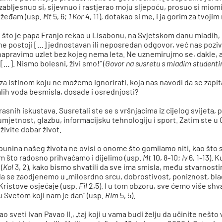
 zabljesnuo si, sijevnuo i rastjerao moju sljepoću, prosuo si miom
i žeđam (usp.
Mt
5, 6;
1 Kor
4, 11), dotakao si me, i ja gorim za tvojim
no što je papa Franjo rekao u Lisabonu, na Svjetskom danu mladih
ja ne postoji […] jednostavan ili neposredan odgovor, već nas po
pravimo uzlet bez kojeg nema leta. Ne uznemirujmo se, dakle, ak
[…]. Nismo bolesni, živi smo!“ (
Govor na susretu s mladim student
a istinom koju ne možemo ignorirati, koja nas navodi da se zapit
alih voda besmisla, dosade i osrednjosti?
snih iskustava. Susretali ste se s vršnjacima iz cijelog svijeta, p
oz umjetnost, glazbu, informacijsku tehnologiju i sport. Zatim st
živite dobar život.
unina našeg života ne ovisi o onome što gomilamo niti, kao što
nim što radosno prihvaćamo i dijelimo (usp.
Mt
10, 8-10;
Iv
6, 1-13). 
(
Kol
3, 2), kako bismo shvatili da sve ima smisla, među stvarnosti
a se zaodjenemo u „milosrdno srcu, dobrostivost, poniznost, blago
Kristove osjećaje (usp.
Fil
2,5). I u tom obzoru, sve ćemo više shva
u Svetom koji nam je dan“ (usp.
Rim
5, 5).
ao sveti Ivan Pavao II., „taj koji u vama budi želju da učinite nešt