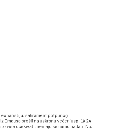
o euharistiju, sakrament potpunog
iz Emausa prošli na uskrsnu večer (usp.
Lk
24,
 što više očekivati, nemaju se čemu nadati. No,