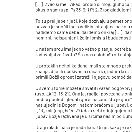
[…]. Zvao si me i vikao, probio si moju gluhoću,
okusio sam (usp.
Ps
33, 9;
1 Pt
2, 3) pa gladujem 
To su prelijepe riječi, koje dozivaju u pamet o
pozvan je suočiti se s velikim pitanjima na ko
nadiđemo same sebe, da idemo onkraj […], da na
nemirni, neispunjeni, željni smisla i budućnosti 
U našem srcu ima jedno važno pitanje, potreba z
zadovoljstvo života? Što nas oslobađa od ustaj
U proteklih nekoliko dana imali ste mnogo prekra
znanja, dijelili očekivanja i disali s gradom kr
primili Božji oprost i zatražili njegovu pomoć da 
U svemu tome možete shvatiti važan odgovor: p
(usp.
Lk
12, 13-21). Ona je, radije, povezana s o
podići pogled, gledati gore, na „ono što je gore“ 
nas ujedini s Bogom i našom braćom u ljubavi, d
r. 13), mir (usp.
Iv
14, 27), da u sebi odnjegujemo 
ljubav Božja razlivena je u srcima našim po Duh
Dragi mladi, naša je nada Isus. On je, kako je rek