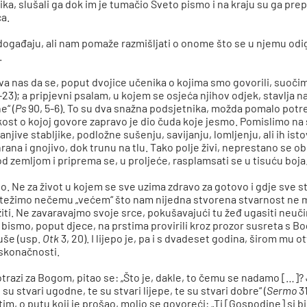
ika, slušali ga dok im je tumačio Sveto pismo i na kraju su ga prep
ca.
događaju, ali nam pomaže razmišljati o onome što se u njemu odigra
.
iva nas da se, poput dvojice učenika o kojima smo govorili, suoči
1-23); a pripjevni psalam, u kojem se osjeća njihov odjek, stavlja 
e“ (
Ps
90, 5-6). To su dva snažna podsjetnika, možda pomalo potresn
ost o kojoj govore zapravo je dio čuda koje jesmo. Pomislimo na s
e, ranjive stabljike, podložne sušenju, savijanju, lomljenju, ali i
rana i gnojivo, dok trunu na tlu. Tako polje živi, neprestano se ob
d zemljom i priprema se, u proljeće, rasplamsati se u tisuću boja
a to. Ne za život u kojem se sve uzima zdravo za gotovo i gdje sve s
no težimo nečemu „većem“ što nam nijedna stvorena stvarnost ne m
iti. Ne zavaravajmo svoje srce, pokušavajući tu žeđ ugasiti neuč
ismo, poput djece, na prstima provirili kroz prozor susreta s Bog
uše (usp.
Otk
3, 20). I lijepo je, pa i s dvadeset godina, širom mu o
eskonačnosti.
trazi za Bogom, pitao se: „Što je, dakle, to čemu se nadamo […]? J
su stvari ugodne, te su stvari lijepe, te su stvari dobre“ (
Sermo
31
atim, o putu koji je prošao, molio se govoreći: „Ti [Gospodine] si b