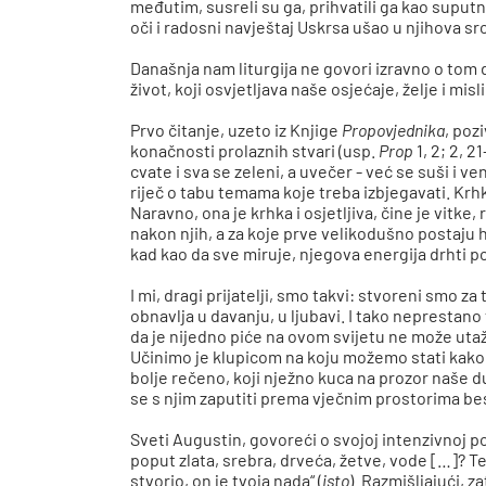
međutim, susreli su ga, prihvatili ga kao suputn
oči i radosni navještaj Uskrsa ušao u njihova sr
Današnja nam liturgija ne govori izravno o tom 
život, koji osvjetljava naše osjećaje, želje i misli
Prvo čitanje, uzeto iz Knjige
Propovjednika
, poz
konačnosti prolaznih stvari (usp.
Prop
1, 2; 2, 2
cvate i sva se zeleni, a uvečer - već se suši i ven
riječ o tabu temama koje treba izbjegavati. Krhk
Naravno, ona je krhka i osjetljiva, čine je vitk
nakon njih, a za koje prve velikodušno postaju h
kad kao da sve miruje, njegova energija drhti po
I mi, dragi prijatelji, smo takvi: stvoreni smo z
obnavlja u davanju, u ljubavi. I tako nepresta
da je nijedno piće na ovom svijetu ne može utaž
Učinimo je klupicom na koju možemo stati kako b
bolje rečeno, koji nježno kuca na prozor naše d
se s njim zaputiti prema vječnim prostorima b
Sveti Augustin, govoreći o svojoj intenzivnoj po
poput zlata, srebra, drveća, žetve, vode […]? Te 
stvorio, on je tvoja nada“ (
isto
). Razmišljajući, z