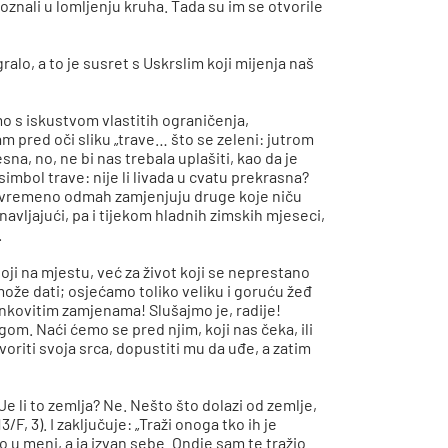
oznali u lomljenju kruha. Tada su im se otvorile
lo, a to je susret s Uskrslim koji mijenja naš
mo s iskustvom vlastitih ograničenja,
nam pred oči sliku „trave… što se zeleni: jutrom
a, no, ne bi nas trebala uplašiti, kao da je
imbol trave: nije li livada u cvatu prekrasna?
h istovremeno odmah zamjenjuju druge koje niču
navljajući, pa i tijekom hladnih zimskih mjeseci,
.
toji na mjestu, već za život koji se neprestano
ože dati; osjećamo toliko veliku i goruću žeđ
inkovitim zamjenama! Slušajmo je, radije!
om. Naći ćemo se pred njim, koji nas čeka, ili
tvoriti svoja srca, dopustiti mu da uđe, a zatim
e li to zemlja? Ne. Nešto što dolazi od zemlje,
3/F, 3). I zaključuje: „Traži onoga tko ih je
io u meni, a ja izvan sebe. Ondje sam te tražio