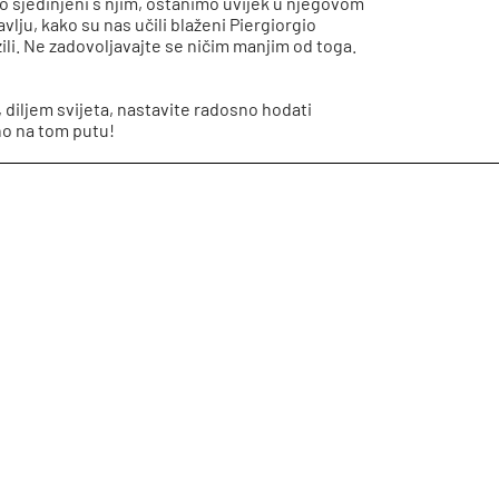
mo sjedinjeni s njim, ostanimo uvijek u njegovom
vlju, kako su nas učili blaženi Piergiorgio
zili. Ne zadovoljavajte se ničim manjim od toga.
 diljem svijeta, nastavite radosno hodati
no na tom putu!