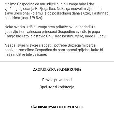
Molimo Gospodina da mu udijeli puninu svoga mira i dar
vječnoga gledanja Božjega lica. Neka ga neuvelim vijencem
slave uresi onaj kojemu je do posljednjeg daha služio, Pastir nad
pastirima (usp.
1 Pt
5,4).
Neka svatko u tišini svoga srca prikaže ovu euharistiju s
ljubavlju i zahvalnošću prinoseći Gospodinu sve što je papa
Franjo bio i što je ostavio Crkvi kao baštinu vjere, nade i ljubavi.
A sada, svjesni svoje slabosti i potrebe Božjega milosrđa,
ponizno zamolimo Gospodina da nam oprosti grijehe, kako bi
naše molitve bile uslišane.
Zagrebačka nadbiskupija
Pravila privatnosti
Opći uvjeti korištenja
Nadbiskupski duhovni stol