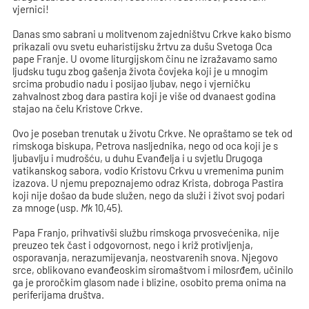
vjernici!
Danas smo sabrani u molitvenom zajedništvu Crkve kako bismo
prikazali ovu svetu euharistijsku žrtvu za dušu Svetoga Oca
pape Franje. U ovome liturgijskom činu ne izražavamo samo
ljudsku tugu zbog gašenja života čovjeka koji je u mnogim
srcima probudio nadu i posijao ljubav, nego i vjerničku
zahvalnost zbog dara pastira koji je više od dvanaest godina
stajao na čelu Kristove Crkve.
Ovo je poseban trenutak u životu Crkve. Ne opraštamo se tek od
rimskoga biskupa, Petrova nasljednika, nego od oca koji je s
ljubavlju i mudrošću, u duhu Evanđelja i u svjetlu Drugoga
vatikanskog sabora, vodio Kristovu Crkvu u vremenima punim
izazova. U njemu prepoznajemo odraz Krista, dobroga Pastira
koji nije došao da bude služen, nego da služi i život svoj podari
za mnoge (usp.
Mk
10,45).
Papa Franjo, prihvativši službu rimskoga prvosvećenika, nije
preuzeo tek čast i odgovornost, nego i križ protivljenja,
osporavanja, nerazumijevanja, neostvarenih snova. Njegovo
srce, oblikovano evanđeoskim siromaštvom i milosrđem, učinilo
ga je proročkim glasom nade i blizine, osobito prema onima na
periferijama društva.