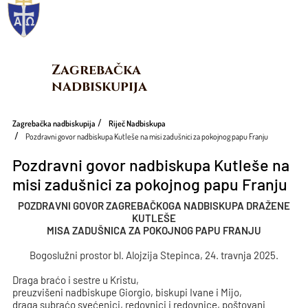
Zagrebačka 
nadbiskupija
Zagrebačka nadbiskupija
Riječ Nadbiskupa
Pozdravni govor nadbiskupa Kutleše na misi zadušnici za pokojnog papu Franju
Pozdravni govor nadbiskupa Kutleše na
misi zadušnici za pokojnog papu Franju
POZDRAVNI GOVOR ZAGREBAČKOGA NADBISKUPA DRAŽENE
KUTLEŠE
MISA ZADUŠNICA ZA POKOJNOG PAPU FRANJU
Bogoslužni prostor bl. Alojzija Stepinca, 24. travnja 2025.
Draga braćo i sestre u Kristu,
preuzvišeni nadbiskupe Giorgio, biskupi Ivane i Mijo,
draga subraćo svećenici, redovnici i redovnice, poštovani