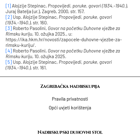
[1]
Alojzije Stepinac,
Propovijedi, poruke, govori (1934.-1940.)
,
Juraj Batelja (ur.), Zagreb, 2000, str. 157.
[2]
Usp. Alojzije Stepinac,
Propovijedi, poruke, govori
(1934.-1940.)
, str. 160.
[3]
Roberto Pasolini
,
Govor na početku Duhovne vježbe za
Rimsku kuriju
, 10. ožujka 2025., u:
https://ika.hkm.hr/novosti/zapocele-duhovne-vjezbe-za-
rimsku-kuriju/.
[4]
Roberto Pasolini,
Govor na početku Duhovne vježbe za
Rimsku kuriju
, 10. ožujka 2025.
[5]
Usp. Alojzije Stepinac,
Propovijedi, poruke, govori
(1934.-1940.)
, str. 161.
Zagrebačka nadbiskupija
Pravila privatnosti
Opći uvjeti korištenja
Nadbiskupski duhovni stol