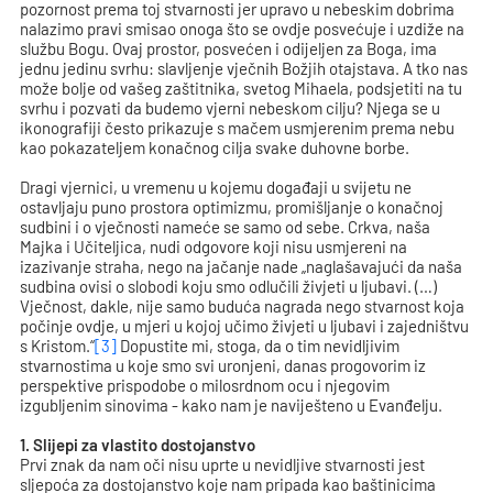
pozornost prema toj stvarnosti jer upravo u nebeskim dobrima
nalazimo pravi smisao onoga što se ovdje posvećuje i uzdiže na
službu Bogu. Ovaj prostor, posvećen i odijeljen za Boga, ima
jednu jedinu svrhu: slavljenje vječnih Božjih otajstava. A tko nas
može bolje od vašeg zaštitnika, svetog Mihaela, podsjetiti na tu
svrhu i pozvati da budemo vjerni nebeskom cilju? Njega se u
ikonografiji često prikazuje s mačem usmjerenim prema nebu
kao pokazateljem konačnog cilja svake duhovne borbe.
Dragi vjernici, u vremenu u kojemu događaji u svijetu ne
ostavljaju puno prostora optimizmu, promišljanje o konačnoj
sudbini i o vječnosti nameće se samo od sebe. Crkva, naša
Majka i Učiteljica, nudi odgovore koji nisu usmjereni na
izazivanje straha, nego na jačanje nade „naglašavajući da
naša
sudbina ovisi o slobodi koju smo odlučili živjeti u ljubavi
. (…)
Vječnost, dakle, nije samo buduća nagrada nego stvarnost koja
počinje ovdje, u mjeri u kojoj učimo živjeti u ljubavi i zajedništvu
s Kristom.“
[3]
Dopustite mi, stoga, da o tim nevidljivim
stvarnostima u koje smo svi uronjeni, danas progovorim iz
perspektive prispodobe o milosrdnom ocu i njegovim
izgubljenim sinovima - kako nam je naviješteno u Evanđelju.
1. Slijepi za vlastito dostojanstvo
Prvi znak da nam oči nisu uprte u nevidljive stvarnosti jest
sljepoća za dostojanstvo koje nam pripada kao baštinicima