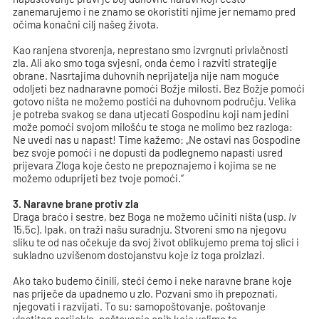
zanemarujemo i ne znamo se okoristiti njime jer nemamo pred
očima konačni cilj našeg života.
Kao ranjena stvorenja, neprestano smo izvrgnuti privlačnosti
zla. Ali ako smo toga svjesni, onda ćemo i razviti strategije
obrane. Nasrtajima duhovnih neprijatelja nije nam moguće
odoljeti bez nadnaravne pomoći Božje milosti. Bez Božje pomoći
gotovo ništa ne možemo postići na duhovnom području. Velika
je potreba svakog se dana utjecati Gospodinu koji nam jedini
može pomoći svojom milošću te stoga ne molimo bez razloga:
Ne uvedi nas u napast! Time kažemo: „Ne ostavi nas Gospodine
bez svoje pomoći i ne dopusti da podlegnemo napasti usred
prijevara Zloga koje često ne prepoznajemo i kojima se ne
možemo oduprijeti bez tvoje pomoći.“
3.
Naravne brane protiv zla
Draga braćo i sestre, bez Boga ne možemo učiniti ništa (usp.
Iv
15,5c). Ipak, on traži našu suradnju. Stvoreni smo na njegovu
sliku te od nas očekuje da svoj život oblikujemo prema toj slici i
sukladno uzvišenom dostojanstvu koje iz toga proizlazi.
Ako tako budemo činili, steći ćemo i neke naravne brane koje
nas priječe da upadnemo u zlo. Pozvani smo ih prepoznati,
njegovati i razvijati. To su: samopoštovanje, poštovanje