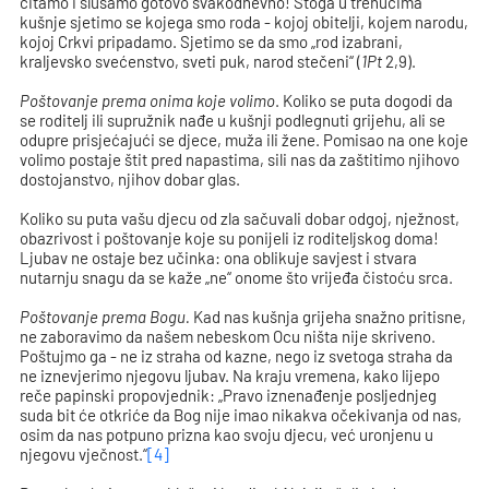
čitamo i slušamo gotovo svakodnevno! Stoga u trenucima
kušnje sjetimo se kojega smo roda - kojoj obitelji, kojem narodu,
kojoj Crkvi pripadamo. Sjetimo se da smo „rod izabrani,
kraljevsko svećenstvo, sveti puk, narod stečeni“ (
1Pt
2,9).
Poštovanje prema onima koje volimo
. Koliko se puta dogodi da
se roditelj ili supružnik nađe u kušnji podlegnuti grijehu, ali se
odupre prisjećajući se djece, muža ili žene. Pomisao na one koje
volimo postaje štit pred napastima, sili nas da zaštitimo njihovo
dostojanstvo, njihov dobar glas.
Koliko su puta vašu djecu od zla sačuvali dobar odgoj, nježnost,
obazrivost i poštovanje koje su ponijeli iz roditeljskog doma!
Ljubav ne ostaje bez učinka: ona oblikuje savjest i stvara
nutarnju snagu da se kaže „ne“ onome što vrijeđa čistoću srca.
Poštovanje prema Bogu.
Kad nas kušnja grijeha snažno pritisne,
ne zaboravimo da našem nebeskom Ocu ništa nije skriveno.
Poštujmo ga - ne iz straha od kazne, nego iz svetoga straha da
ne iznevjerimo njegovu ljubav. Na kraju vremena, kako lijepo
reče papinski propovjednik: „Pravo iznenađenje posljednjeg
suda bit će otkriće da Bog nije imao nikakva očekivanja od nas,
osim da nas potpuno prizna kao svoju djecu, već uronjenu u
njegovu vječnost.“
[4]