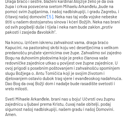
Draga braćo i sestre, blaženi kardinal Alojzije želio je da ova
župa i crkva posvećena svetom Mihaelu Arkanđelu „bude na
pomoć svim župljanima, i našoj nadbiskupiji, i gradu Zagrebu, i
čitavoj našoj domovini“
[5]
. Neka nas taj vođa vojske nebeske
štiti u našem dostojanstvu sinova i kćeri Božjih. Neka nas brani
od svih pogibelji duše i tijela i neka nam bude zaklon „protiv
pakosti i zasjeda đavolskih“.
Na koncu, izričem iskrenu zahvalnost vama, draga braćo
Kapucini, na pastoralnoj skrbi koju već desetljećima s velikom
predanošću pružate vjernicima ove župe. Zahvalimo svi zajedno
Bogu na duhovnim plodovima koje je preko članova vaše
redovničke zajednice utkao u povijest ove župne zajednice. U
ovoj prigodi s posebnim poštovanjem i zahvalnošću spominjem
slugu Božjega o. Antu Tomičića koji je svojim životom i
djelovanjem ostavio dubok trag vjere i evanđeoskog nadahnuća.
Dao Bog da ovaj Božji dom i nadalje bude rasadište svetosti i
vrelo milosti.
Sveti Mihaele Arkanđele, brani nas u boju! Učvrsti ovu župnu
zajednicu u ljubavi prema Kristu, čuvaj naše obitelji, podaj
sigurnost našoj nadbiskupiji, našem gradu i našoj Domovini.
Amen.