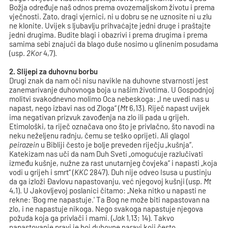
Božja određuje naš odnos prema ovozemaljskom životu i prema
vječnosti. Zato, dragi vjernici, ni u dobru se ne uznosite ni u zlu
ne klonite. Uvijek s ljubavlju prihvaćajte jedni druge i praštajte
jedni drugima. Budite blagi i obazrivi i prema drugima i prema
samima sebi znajući da blago duše nosimo u glinenim posudama
(usp.
2Kor
4,7).
2. Slijepi za duhovnu borbu
Drugi znak da nam oči nisu navikle na duhovne stvarnosti jest
zanemarivanje duhovnoga boja u našim životima. U Gospodnjoj
molitvi svakodnevno molimo Oca nebeskoga: „I ne uvedi nas u
napast, nego izbavi nas od Zloga“ (
Mt
6,13). Riječ napast uvijek
ima negativan prizvuk zavođenja na zlo ili pada u grijeh.
Etimološki, ta riječ označava ono što je privlačno, što navodi na
neku neželjenu radnju, čemu se teško oprijeti. Ali glagol
peirazein
u Bibliji često je bolje preveden riječju „kušnja“.
Katekizam nas uči da nam Duh Sveti „omogućuje razlučivati
između kušnje, nužne za rast unutarnjeg čovjeka“ i napasti „koja
vodi u grijeh i smrt“ (
KKC
2847). Duh nije odveo Isusa u pustinju
da ga izloži Đavlovu napastovanju, već njegovoj kušnji (usp.
Mt
4,1). U Jakovljevoj poslanici čitamo: „Neka nitko u napasti ne
rekne: 'Bog me napastuje.' Ta Bog ne može biti napastovan na
zlo, i ne napastuje nikoga. Nego svakoga napastuje njegova
požuda koja ga privlači i mami. (
Jak
1,13; 14). Takvo
napastovanje pravi je boj duhovne naravi koji često