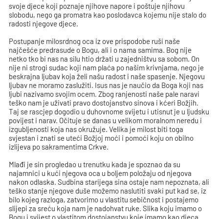
svoje djece koji poznaje njihove napore i poštuje njihovu
slobodu, nego ga promatra kao poslodavca kojemu nije stalo do
radosti njegove djece.
Postupanje milosrdnog oca iz ove prispodobe ruši naše
najčešće predrasude o Bogu, ali i o nama samima. Bog nije
netko tko bi nas na silu htio držati u zajedništvu sa sobom. On
nije ni strogi sudac koji nam plaća po našim krivnjama, nego je
beskrajna ljubav koja želi našu radost i naše spasenje. Njegovu
ljubav ne moramo zaslužiti. Isus nas je naučio da Boga koji nas
ljubi nazivamo svojim ocem. Zbog ranjenosti naše pale naravi
teško nam je uživati pravo dostojanstvo sinova i kćeri Božjih.
Taj se rascjep dogodio u duhovnome svijetu i utisnut je u ljudsku
povijest i narav. Očituje se danas u velikom moralnom neredu i
izgubljenosti koja nas okružuje. Velika je milost biti toga
svjestan i znati se uteći Božjoj moći i pomoći koju on obilno
izlijeva po sakramentima Crkve.
Mlađi je sin progledao u trenutku kada je spoznao da su
najamnici u kući njegova oca u boljem položaju od njegova
nakon odlaska. Sudbina starijega sina ostaje nam nepoznata, ali
teško stanje njegove duše možemo naslutiti svaki put kad se, iz
bilo kojeg razloga, zatvorimo u vlastitu sebičnost i postajemo
slijepi za sreću koja nam je nadohvat ruke. Slika koju imamo o
Bogu i svijest o vlastitom dostojanstvu koje imamo kao djeca