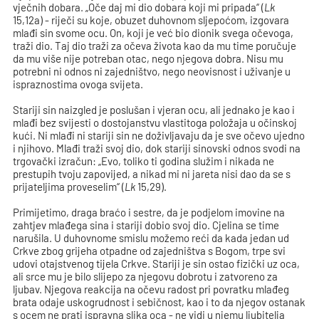
vječnih dobara. „Oče daj mi dio dobara koji mi pripada“ (
Lk
15,12a)
-
riječi su koje, obuzet duhovnom sljepoćom, izgovara
mlađi sin svome ocu. On, koji je već bio dionik svega očevoga,
traži dio. Taj dio traži za očeva života kao da mu time poručuje
da mu više nije potreban otac, nego njegova dobra. Nisu mu
potrebni ni odnos ni zajedništvo, nego neovisnost i uživanje u
ispraznostima ovoga svijeta.
Stariji sin naizgled je poslušan i vjeran ocu, ali jednako je kao i
mlađi bez svijesti o dostojanstvu vlastitoga položaja u očinskoj
kući. Ni mlađi ni stariji sin ne doživljavaju da je sve očevo ujedno
i njihovo. Mlađi traži svoj dio, dok stariji sinovski odnos svodi na
trgovački izračun: „Evo, toliko ti godina služim i nikada ne
prestupih tvoju zapovijed, a nikad mi ni jareta nisi dao da se s
prijateljima proveselim“ (
Lk
15,29).
Primijetimo, draga braćo i sestre, da je podjelom imovine na
zahtjev mlađega sina i stariji dobio svoj dio. Cjelina se time
narušila. U duhovnome smislu možemo reći da kada jedan ud
Crkve zbog grijeha otpadne od zajedništva s Bogom, trpe svi
udovi otajstvenog tijela Crkve. Stariji je sin ostao fizički uz oca,
ali srce mu je bilo slijepo za njegovu dobrotu i zatvoreno za
ljubav. Njegova reakcija na očevu radost pri povratku mlađeg
brata odaje uskogrudnost i sebičnost, kao i to da njegov ostanak
s ocem ne prati ispravna slika oca - ne vidi u njemu ljubitelja