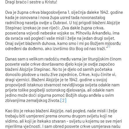
Dragi braćo i sestre u Kristu!
Ova je župna crkva blagoslovljena 1. siječnja daleke 1942. godine
kada je osnovana i nova župa usred tada novonastalog
radničkog naselja ovdje u Dubravi. U toj prigodi blaženi Alojzije
Stepinac izrekao je ove riječi: „Ova dakle župna crkva,
posvećena vojvodi nebeske vojske sv. Mihovilu Arkanđelu, ima
da svraća vaš pogled i vaše misli i želje na jedan drugi svijet.
Onaj svijet blaženih duhova, kamo smo i mi po Božjem milosrđu
[1]
određeni da dođemo, ako izvršimo što Bog od nas traži.“
Danas sam s velikom radošću među vama jer liturgijskim činom
posvete vaše crkve dovršavamo djelo koje je ovdje započeo
blaženi Alojzije Stepinac. No to je djelo od samih početaka
donosilo plodove u rastu žive zajednice, Crkve, koju činite vi,
dragi vjernici. Blaženi Alojzije je te 1942. godine u svojoj
propovijedi istaknuo stvarnost nevidljivoga svijeta odakle nam
prijete tolike pogibelji sotonskog djelovanja, ali odakle nam
jedino može doći sigurna pomoć Božjih slugu anđela u svim
zbivanjima zemaljskog života.
[2]
Kao što je rekao blaženi Alojzije, naš pogled, naše misli i želje
trebaju biti usmjereni prema onomu drugom svijetu koji ne
vidimo, ali koji je itekako stvaran - svijetu u kojemu se sve mjeri
mjerilima vječnosti. I sam obred posvete crkve usmjerava našu