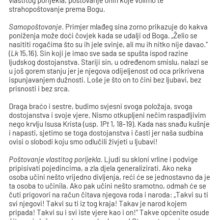
vlastitog porijekla, poštovanje onih koje volimo te
strahopoštovanje prema Bogu.
Samopoštovanje
. Primjer mlađeg sina zorno prikazuje do kakva
poniženja može doći čovjek kada se udalji od Boga. „Želio se
nasititi rogačima što su ih jele svinje, ali mu ih nitko nije davao.“
(
Lk
15,16). Sin koji je imao sve sada se spušta ispod razine
ljudskog dostojanstva. Stariji sin, u određenom smislu, nalazi se
u još gorem stanju jer je njegova odijeljenost od oca prikrivena
ispunjavanjem dužnosti. Loše je što on to čini bez ljubavi, bez
prisnosti i bez srca.
Draga braćo i sestre, budimo svjesni svoga položaja, svoga
dostojanstva i svoje vjere. Nismo otkupljeni nečim raspadljivim
nego krvlju Isusa Krista (usp.
1Pt
1, 18-19). Kada nas snađu kušnje
i napasti, sjetimo se toga dostojanstva i časti jer naša sudbina
ovisi o slobodi koju smo odlučili živjeti u ljubavi!
Poštovanje vlastitog porijekla
. Ljudi su skloni vrline i podvige
pripisivati pojedincima, a zla djela generalizirati. Ako neka
osoba učini nešto vrijedno divljenja, reći će se jednostavno da je
ta osoba to učinila. Ako pak učini nešto sramotno, odmah će se
čuti prigovori na račun čitava njegova roda i naroda: „Takvi su ti
svi njegovi! Takvi su ti iz tog kraja! Takav je narod kojem
pripada! Takvi su i svi iste vjere kao i on!“ Takve općenite osude