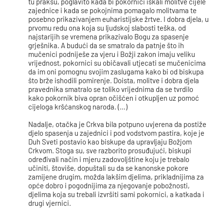
tu praksu, poglavito kada bi pokornici iskali molitve cijele
zajednice i kada se pokojnima pomagalo molitvama te
posebno prikazivanjem euharistijske žrtve. I dobra djela, u
prvomu redu ona koja su ljudskoj slabosti teška, od
najstarijih se vremena prikazivalo Bogu za spasenje
grješnika. A budući da se smatralo da patnje što ih
mučenici podniješe za vjeru i Božji zakon imaju veliku
vrijednost, pokornici su običavali utjecati se mučenicima
da im oni pomognu svojim zaslugama kako bi od biskupa
što brže ishodili pomirenje. Doista, molitve i dobra djela
pravednika smatralo se toliko vrijednima da se tvrdilo
kako pokornik biva opran očišćen i otkupljen uz pomoć
cijeloga kršćanskog naroda. (…)
Nadalje, otačka je Crkva bila potpuno uvjerena da postiže
djelo spasenja u zajednici i pod vodstvom pastira, koje je
Duh Sveti postavio kao biskupe da upravljaju Božjom
Crkvom. Stoga su, sve razborito prosuđujući, biskupi
određivali način i mjeru zadovoljštine koju je trebalo
učiniti, štoviše, dopuštali su da se kanonske pokore
zamijene drugim, možda lakšim djelima, prikladnijima za
opće dobro i pogodnijima za njegovanje pobožnosti,
djelima koja su trebali izvršiti sami pokornici, a katkada i
drugi vjernici.