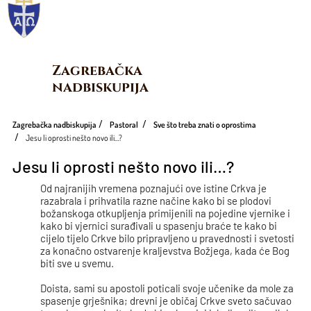
Zagrebačka 
nadbiskupija
Zagrebačka nadbiskupija
Pastoral
Sve što treba znati o oprostima
Jesu li oprosti nešto novo ili…?
Jesu li oprosti nešto novo ili…?
Od najranijih vremena poznajući ove istine Crkva je
razabrala i prihvatila razne načine kako bi se plodovi
božanskoga otkupljenja primijenili na pojedine vjernike i
kako bi vjernici surađivali u spasenju braće te kako bi
cijelo tijelo Crkve bilo pripravljeno u pravednosti i svetosti
za konačno ostvarenje kraljevstva Božjega, kada će Bog
biti sve u svemu.
Doista, sami su apostoli poticali svoje učenike da mole za
spasenje grješnika; drevni je običaj Crkve sveto sačuvao