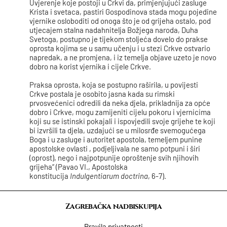
Uvjerenje koje postoji u Crkvi da, primjenjujući zasluge
Krista i svetaca, pastiri Gospodinova stada mogu pojedine
vjernike osloboditi od onoga što je od grijeha ostalo, pod
utjecajem stalna nadahnitelja Božjega naroda, Duha
Svetoga, postupno je tijekom stoljeća dovelo do prakse
oprosta kojima se u samu učenju i u stezi Crkve ostvario
napredak, a ne promjena, i iz temelja objave uzeto je novo
dobro na korist vjernika i cijele Crkve.
Praksa oprosta, koja se postupno raširila, u povijesti
Crkve postala je osobito jasna kada su rimski
prvosvećenici odredili da neka djela, prikladnija za opće
dobro i Crkve, mogu zamijeniti cijelu pokoru i vjernicima
koji su se istinski pokajali i ispovjedili svoje grijehe te koji
bi izvršili ta djela, uzdajući se u milosrđe svemogućega
Boga i u zasluge i autoritet apostola, temeljem punine
apostolske ovlasti , podjeljivala ne samo potpuni i širi
(oprost), nego i najpotpunije oproštenje svih njihovih
grijeha“ (Pavao VI., Apostolska
konstitucija
Indulgentiarum doctrina
, 6-7).
Zagrebačka nadbiskupija
Pravila privatnosti