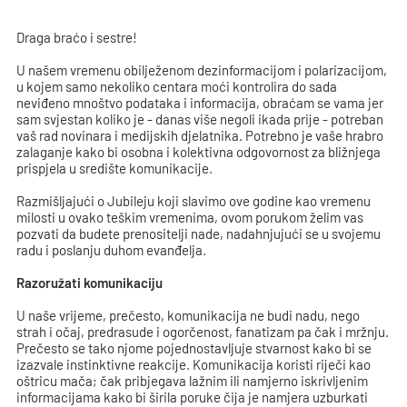
Draga braćo i sestre!
U našem vremenu obilježenom dezinformacijom i polarizacijom,
u kojem samo nekoliko centara moći kontrolira do sada
neviđeno mnoštvo podataka i informacija, obraćam se vama jer
sam svjestan koliko je - danas više negoli ikada prije - potreban
vaš rad novinara i medijskih djelatnika. Potrebno je vaše hrabro
zalaganje kako bi osobna i kolektivna odgovornost za bližnjega
prispjela u središte komunikacije.
Razmišljajući o Jubileju koji slavimo ove godine kao vremenu
milosti u ovako teškim vremenima, ovom porukom želim vas
pozvati da budete prenositelji nade, nadahnjujući se u svojemu
radu i poslanju duhom evanđelja.
Razoružati komunikaciju
U naše vrijeme, prečesto, komunikacija ne budi nadu, nego
strah i očaj, predrasude i ogorčenost, fanatizam pa čak i mržnju.
Prečesto se tako njome pojednostavljuje stvarnost kako bi se
izazvale instinktivne reakcije. Komunikacija koristi riječi kao
oštricu mača; čak pribjegava lažnim ili namjerno iskrivljenim
informacijama kako bi širila poruke čija je namjera uzburkati