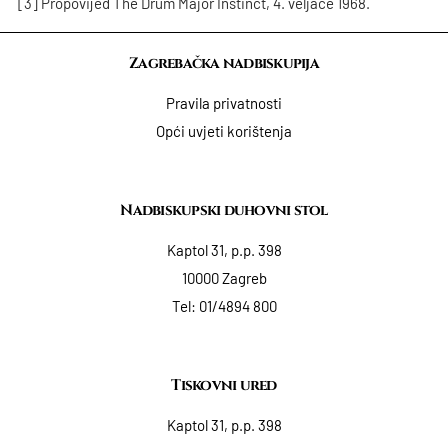
[3] Propovijed The Drum Major Instinct, 4. veljače 1968.
Zagrebačka nadbiskupija
Pravila privatnosti
Opći uvjeti korištenja
Nadbiskupski duhovni stol
Kaptol 31, p.p. 398
10000 Zagreb
Tel:
01/4894 800
Tiskovni ured
Kaptol 31, p.p. 398