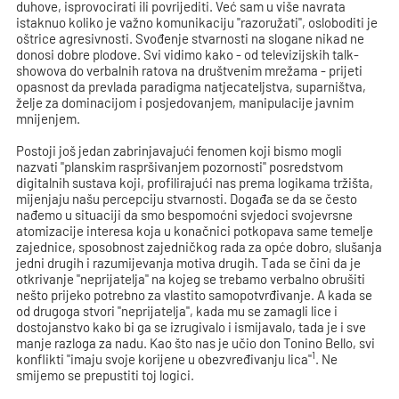
duhove, isprovocirati ili povrijediti. Već sam u više navrata
istaknuo koliko je važno komunikaciju "razoružati", osloboditi je
oštrice agresivnosti. Svođenje stvarnosti na slogane nikad ne
donosi dobre plodove. Svi vidimo kako - od televizijskih talk-
showova do verbalnih ratova na društvenim mrežama - prijeti
opasnost da prevlada paradigma natjecateljstva, suparništva,
želje za dominacijom i posjedovanjem, manipulacije javnim
mnijenjem.
Postoji još jedan zabrinjavajući fenomen koji bismo mogli
nazvati "planskim raspršivanjem pozornosti" posredstvom
digitalnih sustava koji, profilirajući nas prema logikama tržišta,
mijenjaju našu percepciju stvarnosti. Događa se da se često
nađemo u situaciji da smo bespomoćni svjedoci svojevrsne
atomizacije interesa koja u konačnici potkopava same temelje
zajednice, sposobnost zajedničkog rada za opće dobro, slušanja
jedni drugih i razumijevanja motiva drugih. Tada se čini da je
otkrivanje "neprijatelja" na kojeg se trebamo verbalno obrušiti
nešto prijeko potrebno za vlastito samopotvrđivanje. A kada se
od drugoga stvori "neprijatelja", kada mu se zamagli lice i
dostojanstvo kako bi ga se izrugivalo i ismijavalo, tada je i sve
manje razloga za nadu. Kao što nas je učio don Tonino Bello, svi
1
konflikti "imaju svoje korijene u obezvređivanju lica"
. Ne
smijemo se prepustiti toj logici.