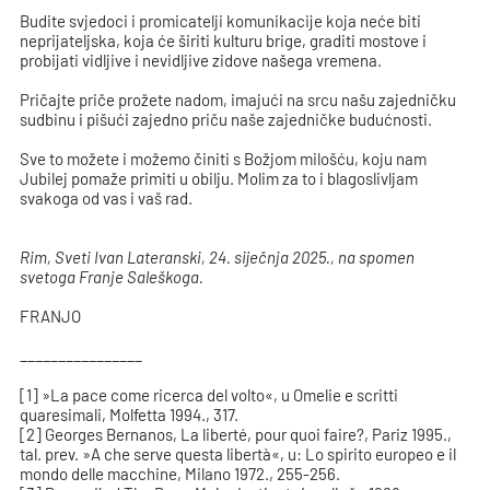
Budite svjedoci i promicatelji komunikacije koja neće biti
neprijateljska, koja će širiti kulturu brige, graditi mostove i
probijati vidljive i nevidljive zidove našega vremena.
Pričajte priče prožete nadom, imajući na srcu našu zajedničku
sudbinu i pišući zajedno priču naše zajedničke budućnosti.
Sve to možete i možemo činiti s Božjom milošću, koju nam
Jubilej pomaže primiti u obilju. Molim za to i blagoslivljam
svakoga od vas i vaš rad.
Rim, Sveti Ivan Lateranski, 24. siječnja 2025., na spomen
svetoga Franje Saleškoga.
FRANJO
________________
[1] »La pace come ricerca del volto«, u Omelie e scritti
quaresimali, Molfetta 1994., 317.
[2] Georges Bernanos, La liberté, pour quoi faire?, Pariz 1995.,
tal. prev. »A che serve questa libertà«, u: Lo spirito europeo e il
mondo delle macchine, Milano 1972., 255-256.