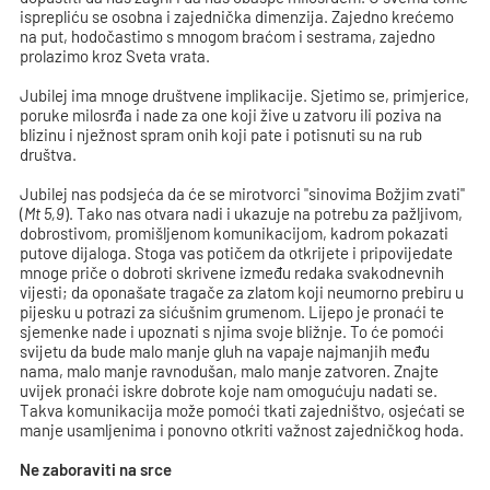
isprepliću se osobna i zajednička dimenzija. Zajedno krećemo
na put, hodočastimo s mnogom braćom i sestrama, zajedno
prolazimo kroz Sveta vrata.
Jubilej ima mnoge društvene implikacije. Sjetimo se, primjerice,
poruke milosrđa i nade za one koji žive u zatvoru ili poziva na
blizinu i nježnost spram onih koji pate i potisnuti su na rub
društva.
Jubilej nas podsjeća da će se mirotvorci "sinovima Božjim zvati"
(
Mt 5,9
). Tako nas otvara nadi i ukazuje na potrebu za pažljivom,
dobrostivom, promišljenom komunikacijom, kadrom pokazati
putove dijaloga. Stoga vas potičem da otkrijete i pripovijedate
mnoge priče o dobroti skrivene između redaka svakodnevnih
vijesti; da oponašate tragače za zlatom koji neumorno prebiru u
pijesku u potrazi za sićušnim grumenom. Lijepo je pronaći te
sjemenke nade i upoznati s njima svoje bližnje. To će pomoći
svijetu da bude malo manje gluh na vapaje najmanjih među
nama, malo manje ravnodušan, malo manje zatvoren. Znajte
uvijek pronaći iskre dobrote koje nam omogućuju nadati se.
Takva komunikacija može pomoći tkati zajedništvo, osjećati se
manje usamljenima i ponovno otkriti važnost zajedničkog hoda.
Ne zaboraviti na srce