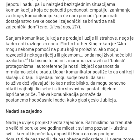
ljepotu i nadu, pa i u naizgled bezizglednim situacijama;
komunikaciju koja će pobuditi predanost, empatiju, zanimanje
za druge, komunikaciju koja će nam pomoći "prepoznati
dostojanstvo svake osobe i zajednički se brinuti za naš
zajednički dom" (
enc. Dilexit nos, 21
7).
Sanjam komunikaciju koja ne prodaje iluzije ili strahove, nego je
kadra dati razloge za nadu. Martin Luther King rekao je: "Ako
mogu nekome pomoći na putu kojim prolazim, ako mogu
razveseliti nekoga riječju ili pjesmom… onda moj život neće biti
3
uzaludan."
Da bismo to učinili, moramo ozdraviti od "bolestî"
protagonizma i autoreferencijalnosti, izbjeći opasnost da
mrmljamo sebi u bradu. Dobar komunikator postiže to da oni koji
slušaju, čitaju ili gledaju mogu sudjelovati, da se u
to užive doživljavajući to kao nešto blisko, da mogu ponovno
otkriti najbolji dio sebe i s tim stavovima postati dijelom
ispričane priče. Takva komunikacija pomaže da
postanemo hodočasnici nade, kako glasi geslo Jubileja.
Nadati se zajedno
Nada je uvijek projekt života zajednice. Razmislimo na trenutak
o veličini poruke ove godine milosti: svi smo pozvani - uistinu
svi! - krenuti ispočetka, dopustiti Bogu da nas podigne,
dopustiti da nas zagrli i da nas obaspe milosrđem. U svemu tome