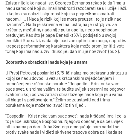
Zaista nije lako nadati se. Georges Bernanos rekao je da "imaju
nadu samo oni koji su imali hrabrosti razočarati se u iluzije i laži,
u kojima su nalazili sigurnost koju su pogreškom smatrali
nadom. […] Nada je rizik koji se mora preuzeti, to je rizik nad
2
rizicima"
. Nada je skrivena vrlina, ustrajna je i strpljiva. Za
kršćane, međutim, nada nije puka opcija, nego neophodan
preduvjet. Kao što je papa Benedikt XVI. podsjetio u svojoj
enciklici Spe salvi, nada nije pasivan optimizam nego, naprotiv,
krepost performativnog karaktera koja može promijeniti život:
"Onaj koji ima nadu, živi drukčije: dan mu je nov život" (br. 2).
Dobrostivo obrazložiti nadu koja je u nama
U Prvoj Petrovoj poslanici (
3,15-16
) nalazimo prekrasnu sintezu u
kojoj se nadu dovodi u vezu s kršćanskim svjedočenjem i
prenošenjem kršćanske poruke: "Gospodin - Krist neka vam
bude svet, u srcima vašim, te budite uvijek spremni na odgovor
svakomu koji od vas zatraži obrazloženje nade koja je u vama,
ali blago i s poštovanjem." Želim se zaustaviti nad trima
porukama koje možemo izvući iz tih riječi.
"Gospodin - Krist neka vam bude svet": nada kršćanâ ima lice, a
to je lice uskrsloga Gospodina. Njegovo obećanje da će uvijek
biti s nama po daru Duha Svetoga omogućuje nam nadati se
protiv svake nade i vidjeti skrivene tragove dobra pa i kada se