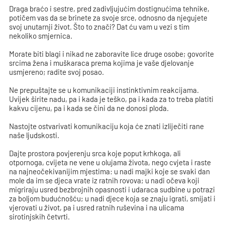
Draga braćo i sestre, pred zadivljujućim dostignućima tehnike,
potičem vas da se brinete za svoje srce, odnosno da njegujete
svoj unutarnji život. Što to znači? Dat ću vam u vezi s tim
nekoliko smjernica.
Morate biti blagi i nikad ne zaboravite lice druge osobe; govorite
srcima žena i muškaraca prema kojima je vaše djelovanje
usmjereno; radite svoj posao.
Ne prepuštajte se u komunikaciji instinktivnim reakcijama.
Uvijek širite nadu, pa i kada je teško, pa i kada za to treba platiti
kakvu cijenu, pa i kada se čini da ne donosi ploda.
Nastojte ostvarivati komunikaciju koja će znati izliječiti rane
naše ljudskosti.
Dajte prostora povjerenju srca koje poput krhkoga, ali
otpornoga, cvijeta ne vene u olujama života, nego cvjeta i raste
na najneočekivanijim mjestima: u nadi majki koje se svaki dan
mole da im se djeca vrate iz ratnih rovova; u nadi očeva koji
migriraju usred bezbrojnih opasnosti i udaraca sudbine u potrazi
za boljom budućnošću; u nadi djece koja se znaju igrati, smijati i
vjerovati u život, pa i usred ratnih ruševina i na ulicama
sirotinjskih četvrti.