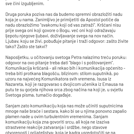
sve čini izgubljenim.
Druga poruka poziva nas da budemo spremni obrazložiti nadu
koja je u nama. Zanimljivo je primijetiti da Apostol potiče da
nadu obrazložimo "svakomu koji od vas zatraži". Kršćani nisu
prije svega oni koji govore o Bogu, već oni koji odražavaju
ljepotu njegove ljubavi, doživljavanje svega na nov način.
Ljubav, koju se živi, pobuđuje pitanje i traži odgovor: zašto živite
tako? Zašto ste takvi?
Naposljetku, u očitovanju svetoga Petra nalazimo treću poruku:
odgovor na ovo pitanje treba dati "blago i s poštovanjem".
Komunikacija kršćanâ - ali rekao bih i komunikacija općenito -
treba biti protkana blagošću, blizinom: stilom suputnikâ, po
uzoru na najvećeg Komunikatora svih vremena, Isusa iz
Nazareta, koji je razgovarao s dvojicom učenika iz Emausa na
putu te su gorjela njihova srca zbog načina na koji je, u svjetlu
Svetoga pisma, tumačio događaje.
Sanjam zato komunikaciju koja nas može učiniti suputnicima
mnoge naše braće i sestara, kako bi se u njima ponovno zapalio
plamen nade u ovim turbulentnim vremenima. Sanjam
komunikaciju koja zna govoriti srcu, ali koja ne izaziva
strastvene reakcije zatvaranja i srdžbe, nego stavove
otvorenosti i prijateljstva; koja je kadra usredotočiti se na