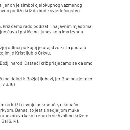
a, jer on je simbol cjelokupnog vazmenog
 javno podižu križ da bude svjedočanstvo
, križ ćemo rado podizati i na javnim mjestima,
no čuva i potiče na ljubav koja ima izvor u
joj odluci po kojoj je otajstvo križa postalo
jim je Krist ljubio Crkvu.
n Božji narod. Časteći križ prisjećamo se da smo
u se dolazi k Božjoj ljubavi, jer Bog nas je tako
Iv 3,16).
m na križ i u svoje uskrsnuće, u konačni
Crkvom. Danas, to jest s nedjeljom muke
o upozorava kako treba da se hvalimo križem
Gal 6,14).