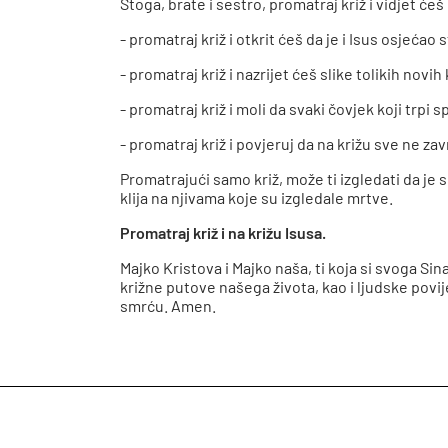
Stoga, brate i sestro, promatraj križ i vidjet će
- promatraj križ i otkrit ćeš da je i Isus osjeć
- promatraj križ i nazrijet ćeš slike tolikih no
- promatraj križ i moli da svaki čovjek koji trpi 
- promatraj križ i povjeruj da na križu sve ne zavr
Promatrajući samo križ, može ti izgledati da je
klija na njivama koje su izgledale mrtve.
Promatraj križ i na križu Isusa.
Majko Kristova i Majko naša, ti koja si svoga Sina
križne putove našega života, kao i ljudske povi
smrću. Amen.