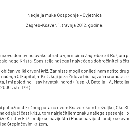
Nedjelja muke Gospodnje – Cvjetnica
Zagreb-Ksaver, 1. travnja 2012. godine.
 Isusovu domovinu ovako obratio vjernicima Zagreba: »S Božjom 
ale noge Krista, Spasitelja našega i najvećega dobročinitelja či
 običan veliki drveni križ. Zar niste mogli donijeti nam nešto dru
našega Otkupitelja. Križ, koji je za Židove bio najveća sramota, za
a, i mi pojedinci i sav hrvatski narod« (usp. J. Batelja – A. Matel
000., str. 179.).
ajući pobožnost križnog puta na ovom Ksaverskom brežuljku. Oko S
a odajući čast križu, tom najrječitijem znaku našega spasenja i ot
iže Kristov križ, ondje se naviješta i Radosna vijest, ondje se e
 sa Stepinčevim križem.