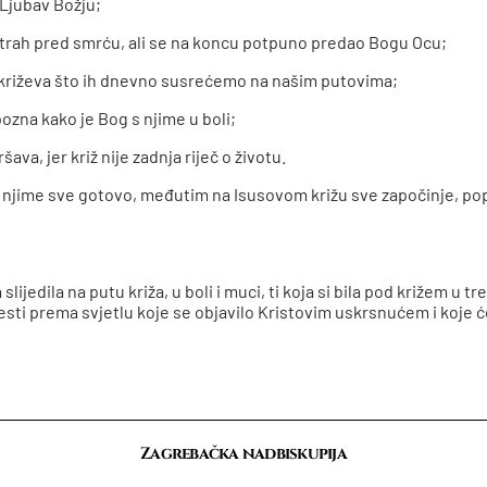
š Ljubav Božju;
ao strah pred smrću, ali se na koncu potpuno predao Bogu Ocu;
vih križeva što ih dnevno susrećemo na našim putovima;
spozna kako je Bog s njime u boli;
šava, jer križ nije zadnja riječ o životu.
 s njime sve gotovo, međutim na Isusovom križu sve započinje, popu
 slijedila na putu križa, u boli i muci, ti koja si bila pod križem u
jesti prema svjetlu koje se objavilo Kristovim uskrsnućem i koje ć
Zagrebačka nadbiskupija