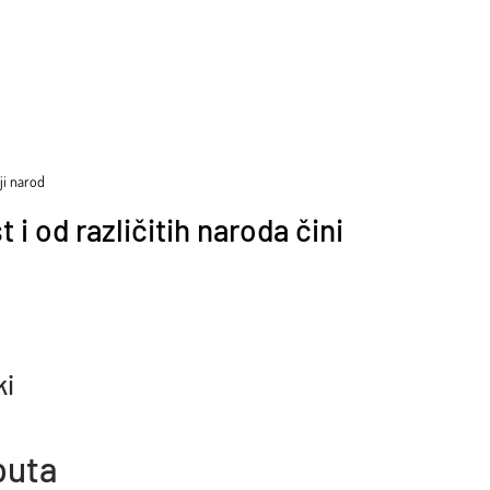
žji narod
 i od različitih naroda čini
ki
puta