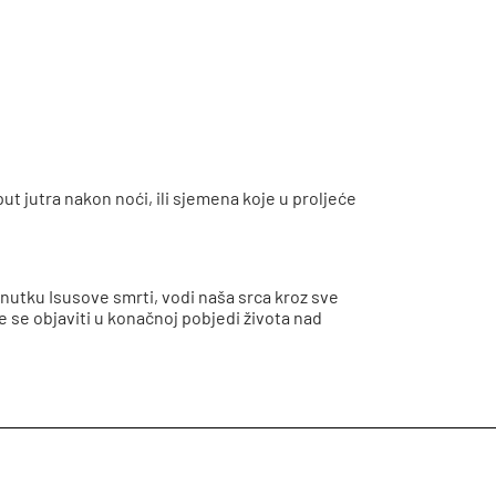
t jutra nakon noći, ili sjemena koje u proljeće
 trenutku Isusove smrti, vodi naša srca kroz sve
e se objaviti u konačnoj pobjedi života nad