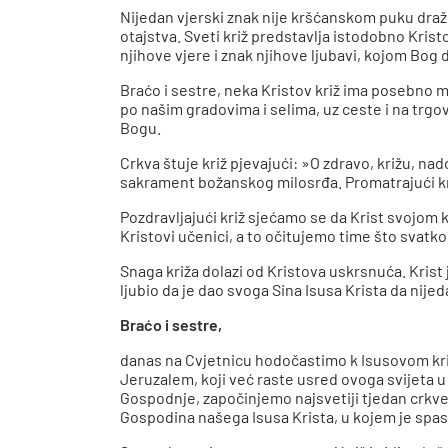
Nijedan vjerski znak nije kršćanskom puku draž
otajstva. Sveti križ predstavlja istodobno Kri
njihove vjere i znak njihove ljubavi, kojom Bog d
Braćo i sestre, neka Kristov križ ima posebno m
po našim gradovima i selima, uz ceste i na trgov
Bogu.
Crkva štuje križ pjevajući: »O zdravo, križu, na
sakrament božanskog milosrđa. Promatrajući kri
Pozdravljajući križ sjećamo se da Krist svojom k
Kristovi učenici, a to očitujemo time što svatko
Snaga križa dolazi od Kristova uskrsnuća. Krist j
ljubio da je dao svoga Sina Isusa Krista da nijed
Braćo i sestre,
danas na Cvjetnicu hodočastimo k Isusovom križ
Jeruzalem, koji već raste usred ovoga svijeta 
Gospodnje, započinjemo najsvetiji tjedan crkve
Gospodina našega Isusa Krista, u kojem je spas,