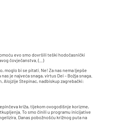
pomoću evo smo dovršili teški hodočasnički
tavog čovječanstva. (…)
go, moglo bi se pitati. Ne! Za nas nema ljepše
 nas je najveća snaga, virtus Dei – Božja snaga.
jan, Alojzije Stepinac, nadbiskup zagrebački:
tepinčeva križa, tijekom ovogodišnje korizme,
kupljenja. To smo činili u programu inicijative
vangelizira. Danas pobožnošću križnog puta na