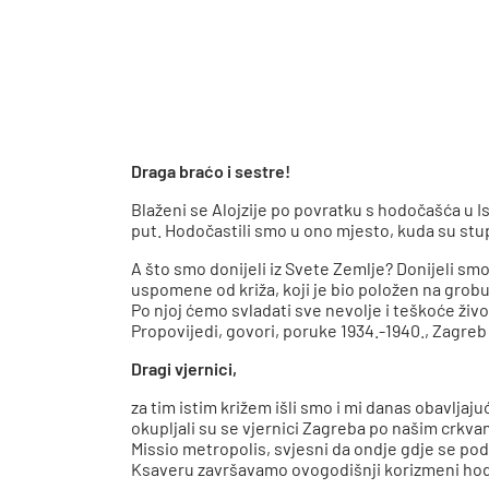
Draga braćo i sestre!
Blaženi se Alojzije po povratku s hodočašća u
put. Hodočastili smo u ono mjesto, kuda su stup
A što smo donijeli iz Svete Zemlje? Donijeli smo
uspomene od križa, koji je bio položen na grobu 
Po njoj ćemo svladati sve nevolje i teškoće život
Propovijedi, govori, poruke 1934.-1940., Zagreb 2
Dragi vjernici,
za tim istim križem išli smo i mi danas obavlj
okupljali su se vjernici Zagreba po našim crkvam
Missio metropolis, svjesni da ondje gdje se pod
Ksaveru završavamo ovogodišnji korizmeni hod