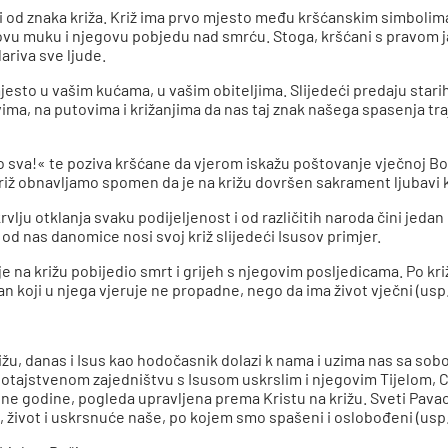
i od znaka križa. Križ ima prvo mjesto među kršćanskim simbolim
stovu muku i njegovu pobjedu nad smrću. Stoga, kršćani s pravom
ariva sve ljude.
jesto u vašim kućama, u vašim obiteljima. Slijedeći predaju starih
ima, na putovima i križanjima da nas taj znak našega spasenja traj
do sva!« te poziva kršćane da vjerom iskažu poštovanje vječnoj Bož
ž obnavljamo spomen da je na križu dovršen sakrament ljubavi ko
rvlju otklanja svaku podijeljenost i od različitih naroda čini jeda
 od nas danomice nosi svoj križ slijedeći Isusov primjer.
e na križu pobijedio smrt i grijeh s njegovim posljedicama. Po križ
an koji u njega vjeruje ne propadne, nego da ima život vječni (usp. 
u, danas i Isus kao hodočasnik dolazi k nama i uzima nas sa sobo
u otajstvenom zajedništvu s Isusom uskrslim i njegovim Tijelom, 
ne godine, pogleda upravljena prema Kristu na križu. Sveti Pava
 život i uskrsnuće naše, po kojem smo spašeni i oslobođeni (usp. 