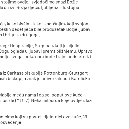
s stojimo ovdje i svjedočimo snazi Božje
a su svi Božja djeca, ljubljena i dostojna
će, kako bivšim, tako i sadašnjim, koji svojom
eklih desetljeća bile produžetak Božje ljubavi.
a i brige za drugoga.
e i inspiracije. Stepinac, koji je cijelim
a Bogu ogleda u ljubavi prema bližnjemu. Upravo
melju svega, neka nam bude trajni podsjetnik i
ja iz Caritasa biskupije Rottenburg-Stuttgart
ših biskupija znak je univerzalnosti Katoličke
labije među nama i da se, poput ove kuće,
osrđe (Mt 5,7). Neka milosrđe koje ovdje izlazi
nicima koji su postali djelatnici ove kuće. Vi
 posvećenje.