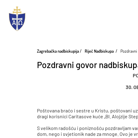
Zagrebačka nadbiskupija
Riječ Nadbiskupa
Pozdravni 
Pozdravni govor nadbiskupa
P
30. O
Poštovana braćo i sestre u Kristu, poštovani uz
dragi korisnici Caritasove kuće „Bl. Alojzije Step
S velikom radošću i poniznošću pozdravljam vas
dom, nego i svjetionik nade za mnoge. Ovo je vr