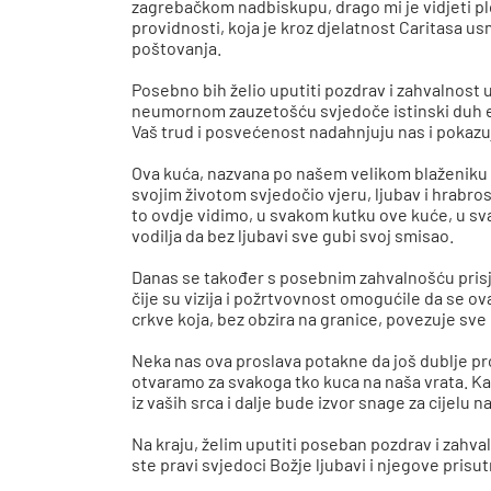
zagrebačkom nadbiskupu, drago mi je vidjeti plo
providnosti, koja je kroz djelatnost Caritasa us
poštovanja.
Posebno bih želio uputiti pozdrav i zahvalnost 
neumornom zauzetošću svjedoče istinski duh evan
Vaš trud i posvećenost nadahnjuju nas i pokazuju
Ova kuća, nazvana po našem velikom blaženiku Alo
svojim životom svjedočio vjeru, ljubav i hrabro
to ovdje vidimo, u svakom kutku ove kuće, u sv
vodilja da bez ljubavi sve gubi svoj smisao.
Danas se također s posebnim zahvalnošću prisjeć
čije su vizija i požrtvovnost omogućile da se o
crkve koja, bez obzira na granice, povezuje sve l
Neka nas ova proslava potakne da još dublje p
otvaramo za svakoga tko kuca na naša vrata. Kao
iz vaših srca i dalje bude izvor snage za cijelu 
Na kraju, želim uputiti poseban pozdrav i zahvalu
ste pravi svjedoci Božje ljubavi i njegove pri