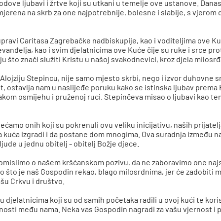
dove ljubavi i žrtve koji su utkani u temelje ove ustanove. Dana
mjerena na skrb za one najpotrebnije, bolesne i slabije, s vjerom d
upravi Caritasa Zagrebačke nadbiskupije, kao i voditeljima ove Ku
đelja, kao i svim djelatnicima ove Kuće čije su ruke i srce prot
 što znači služiti Kristu u našoj svakodnevici, kroz djela milosrđ
jziju Stepincu, nije samo mjesto skrbi, nego i izvor duhovne snag
st, ostavlja nam u naslijeđe poruku kako se istinska ljubav prem
akom osmijehu i pruženoj ruci. Stepinčeva misao o ljubavi kao te
amo onih koji su pokrenuli ovu veliku inicijativu, naših prijatel
va kuća izgradi i da postane dom mnogima. Ova suradnja između na
jude u jednu obitelj - obitelj Božje djece.
romislimo o našem kršćanskom pozivu, da ne zaboravimo one najs
 što je naš Gospodin rekao, blago milosrdnima, jer će zadobiti mil
našu Crkvu i društvo.
 djelatnicima koji su od samih početaka radili u ovoj kući te koris
sutnosti među nama. Neka vas Gospodin nagradi za vašu vjernost i