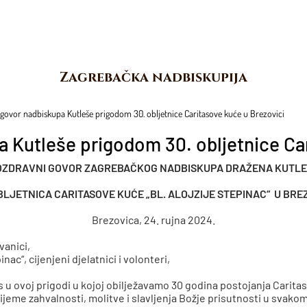
Zagrebačka nadbiskupija
govor nadbiskupa Kutleše prigodom 30. obljetnice Caritasove kuće u Brezovici
 Kutleše prigodom 30. obljetnice Ca
OZDRAVNI GOVOR ZAGREBAČKOG NADBISKUPA DRAŽENA KUTLE
BLJETNICA CARITASOVE KUĆE „BL. ALOJZIJE STEPINAC“ U BRE
Brezovica, 24. rujna 2024.
vanici,
inac“, cijenjeni djelatnici i volonteri,
 u ovoj prigodi u kojoj obilježavamo 30 godina postojanja Carita
ijeme zahvalnosti, molitve i slavljenja Božje prisutnosti u svako