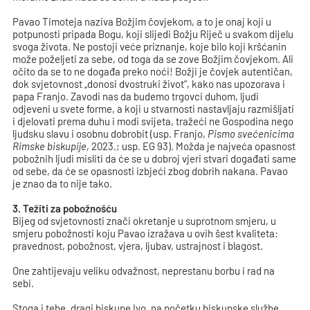
Pavao Timoteja naziva Božjim čovjekom, a to je onaj koji u
potpunosti pripada Bogu, koji slijedi Božju Riječ u svakom dijelu
svoga života. Ne postoji veće priznanje, koje bilo koji kršćanin
može poželjeti za sebe, od toga da se zove Božjim čovjekom. Ali
očito da se to ne događa preko noći! Božji je čovjek autentičan,
dok svjetovnost „donosi dvostruki život“, kako nas upozorava i
papa Franjo. Zavodi nas da budemo trgovci duhom, ljudi
odjeveni u svete forme, a koji u stvarnosti nastavljaju razmišljati
i djelovati prema duhu i modi svijeta, tražeći ne Gospodina nego
ljudsku slavu i osobnu dobrobit (usp. Franjo,
Pismo svećenicima
Rimske biskupije
, 2023.; usp. EG 93). Možda je najveća opasnost
pobožnih ljudi misliti da će se u dobroj vjeri stvari događati same
od sebe, da će se opasnosti izbjeći zbog dobrih nakana. Pavao
je znao da to nije tako.
3. Težiti za pobožnošću
Bijeg od svjetovnosti znači okretanje u suprotnom smjeru, u
smjeru pobožnosti koju Pavao izražava u ovih šest kvaliteta:
pravednost, pobožnost, vjera, ljubav, ustrajnost i blagost.
One zahtijevaju veliku odvažnost, neprestanu borbu i rad na
sebi.
Stoga i tebe, dragi biskupe Ivo, na početku biskupske službe,