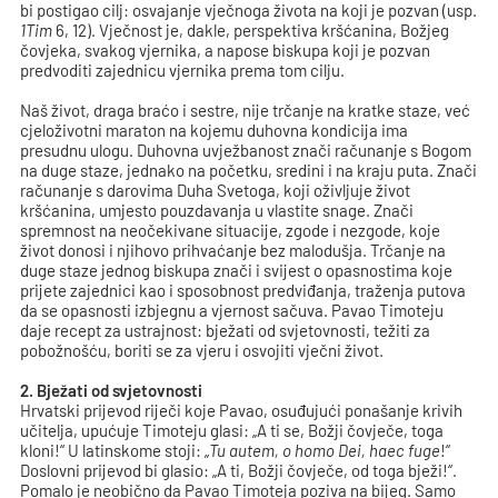
bi postigao cilj: osvajanje vječnoga života na koji je pozvan (usp.
1Tim
6, 12). Vječnost je, dakle, perspektiva kršćanina, Božjeg
čovjeka, svakog vjernika, a napose biskupa koji je pozvan
predvoditi zajednicu vjernika prema tom cilju.
Naš život, draga braćo i sestre, nije trčanje na kratke staze, već
cjeloživotni maraton na kojemu duhovna kondicija ima
presudnu ulogu. Duhovna uvježbanost znači računanje s Bogom
na duge staze, jednako na početku, sredini i na kraju puta. Znači
računanje s darovima Duha Svetoga, koji oživljuje život
kršćanina, umjesto pouzdavanja u vlastite snage. Znači
spremnost na neočekivane situacije, zgode i nezgode, koje
život donosi i njihovo prihvaćanje bez malodušja. Trčanje na
duge staze jednog biskupa znači i svijest o opasnostima koje
prijete zajednici kao i sposobnost predviđanja, traženja putova
da se opasnosti izbjegnu a vjernost sačuva. Pavao Timoteju
daje recept za ustrajnost: bježati od svjetovnosti, težiti za
pobožnošću, boriti se za vjeru i osvojiti vječni život.
2. Bježati od svjetovnosti
Hrvatski prijevod riječi koje Pavao, osuđujući ponašanje krivih
učitelja, upućuje Timoteju glasi: „A ti se, Božji čovječe, toga
kloni!“ U latinskome stoji: „
Tu autem, o homo Dei, haec fuge
!“
Doslovni prijevod bi glasio: „A ti, Božji čovječe, od toga bježi!“.
Pomalo je neobično da Pavao Timoteja poziva na bijeg. Samo