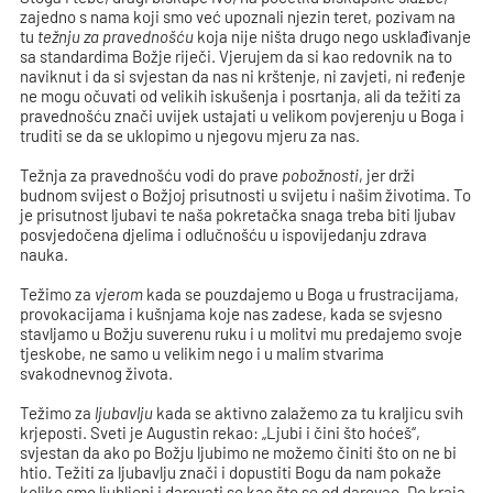
zajedno s nama koji smo već upoznali njezin teret, pozivam na
tu
težnju za pravednošću
koja nije ništa drugo nego usklađivanje
sa standardima Božje riječi. Vjerujem da si kao redovnik na to
naviknut i da si svjestan da nas ni krštenje, ni zavjeti, ni ređenje
ne mogu očuvati od velikih iskušenja i posrtanja, ali da težiti za
pravednošću znači uvijek ustajati u velikom povjerenju u Boga i
truditi se da se uklopimo u njegovu mjeru za nas.
Težnja za pravednošću vodi do prave
pobožnosti
, jer drži
budnom svijest o Božjoj prisutnosti u svijetu i našim životima. To
je prisutnost ljubavi te naša pokretačka snaga treba biti ljubav
posvjedočena djelima i odlučnošću u ispovijedanju zdrava
nauka.
Težimo za
vjerom
kada se pouzdajemo u Boga u frustracijama,
provokacijama i kušnjama koje nas zadese, kada se svjesno
stavljamo u Božju suverenu ruku i u molitvi mu predajemo svoje
tjeskobe, ne samo u velikim nego i u malim stvarima
svakodnevnog života.
Težimo za
ljubavlju
kada se aktivno zalažemo za tu kraljicu svih
krjeposti. Sveti je Augustin rekao: „Ljubi i čini što hoćeš“,
svjestan da ako po Božju ljubimo ne možemo činiti što on ne bi
htio. Težiti za ljubavlju znači i dopustiti Bogu da nam pokaže
koliko smo ljubljeni i darovati se kao što se od darovao. Do kraja.