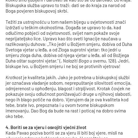
Biskupska služba upravo to traži: dati se do kraja za narod od
Boga povjeren biskupovoj skrbi.
Težiti za
ustrajnošću
u tom našem bijegu u svjetovnosti znači
izdržati u teškim okolnostima. Događa se upravo to da, kad
odlučimo pobjeći od svjetovnosti, svijet nam pokaže svoje
neprijateljsko lice. Upravo kao što sveti Ignacije naučava u
razlikovanju duhova: „Tko jedri u Božjem smjeru, dobiva od Duha
Svetoga vjetar u leđa, a od Zloga suprotni vjetar; tko jedri u
smjeru zloga duha, dobiva od njega vjetar u leđa, ali od Božjega
Duha oštar suprotni vjetar.“ (,
Nalaziti Boga u svemu
, 128). Jedri,
biskupe Ivo, u Božjem smjeru i ne boj se protivnih vjetrova!
Krotkost
je kvaliteta jakih. Jako je potrebna u biskupskoj službi
jer označava vladanje sobom, neprepuštanje silovitosti emocija,
odmjerenost u ophođenju, blagost i strpljivost. Krotak čovjek ne
pokazuje svoju odlučnost ponižavajući druge u njihovoj slabosti,
nego ih blago potiče na dobro. Vjerujem da je ova kvaliteta kod
tebe, brate Ivo, prepoznata i u ovom tvome biskupskom
imenovanju. Dao Bog da bude na rast i poticaj na dobro svima
oko tebe.
4. Boriti se za vjeru i osvojiti vječni život
Kada Pavao poziva boriti se za vjeru ili biti boj vjere, misli na