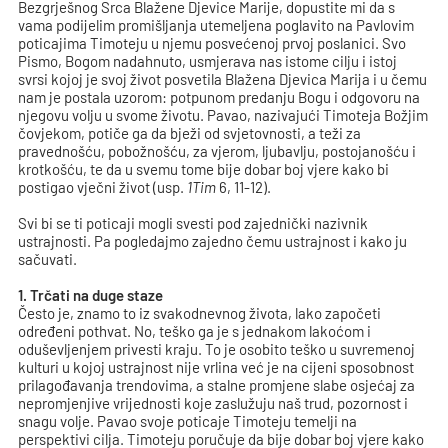
Bezgrješnog Srca Blažene Djevice Marije, dopustite mi da s
vama podijelim promišljanja utemeljena poglavito na Pavlovim
poticajima Timoteju u njemu posvećenoj prvoj poslanici. Svo
Pismo, Bogom nadahnuto, usmjerava nas istome cilju i istoj
svrsi kojoj je svoj život posvetila Blažena Djevica Marija i u čemu
nam je postala uzorom: potpunom predanju Bogu i odgovoru na
njegovu volju u svome životu. Pavao, nazivajući Timoteja Božjim
čovjekom, potiče ga da bježi od svjetovnosti, a teži za
pravednošću, pobožnošću, za vjerom, ljubavlju, postojanošću i
krotkošću, te da u svemu tome bije dobar boj vjere kako bi
postigao vječni život (usp.
1Tim
6, 11-12).
Svi bi se ti poticaji mogli svesti pod zajednički nazivnik
ustrajnosti. Pa pogledajmo zajedno čemu ustrajnost i kako ju
sačuvati.
1. Trčati na duge staze
Često je, znamo to iz svakodnevnog života, lako započeti
određeni pothvat. No, teško ga je s jednakom lakoćom i
oduševljenjem privesti kraju. To je osobito teško u suvremenoj
kulturi u kojoj ustrajnost nije vrlina već je na cijeni sposobnost
prilagođavanja trendovima, a stalne promjene slabe osjećaj za
nepromjenjive vrijednosti koje zaslužuju naš trud, pozornost i
snagu volje. Pavao svoje poticaje Timoteju temelji na
perspektivi cilja. Timoteju poručuje da bije dobar boj vjere kako