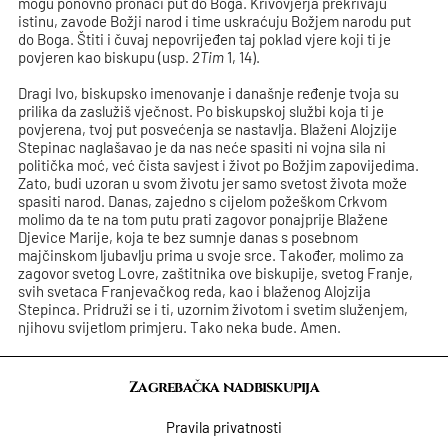
mogu ponovno pronaći put do Boga. Krivovjerja prekrivaju
istinu, zavode Božji narod i time uskraćuju Božjem narodu put
do Boga. Štiti i čuvaj nepovrijeđen taj poklad vjere koji ti je
povjeren kao biskupu (usp.
2Tim
1, 14).
Dragi Ivo, biskupsko imenovanje i današnje ređenje tvoja su
prilika da zaslužiš vječnost. Po biskupskoj službi koja ti je
povjerena, tvoj put posvećenja se nastavlja. Blaženi Alojzije
Stepinac naglašavao je da nas neće spasiti ni vojna sila ni
politička moć, već čista savjest i život po Božjim zapovijedima.
Zato, budi uzoran u svom životu jer samo svetost života može
spasiti narod. Danas, zajedno s cijelom požeškom Crkvom
molimo da te na tom putu prati zagovor ponajprije Blažene
Djevice Marije, koja te bez sumnje danas s posebnom
majčinskom ljubavlju prima u svoje srce. Također, molimo za
zagovor svetog Lovre, zaštitnika ove biskupije, svetog Franje,
svih svetaca Franjevačkog reda, kao i blaženog Alojzija
Stepinca. Pridruži se i ti, uzornim životom i svetim služenjem,
njihovu svijetlom primjeru. Tako neka bude. Amen.
Zagrebačka nadbiskupija
Pravila privatnosti