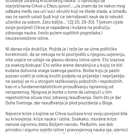
očuvanje zdravog kršćanskog nauka. U oproštaju sa
starješinama Crkve u Efezu govori.: „Ja znam da će nakon mog
odlaska među vas ući vuci okrutni koji ne štede stada, a između
vas će samih ustati ljudi koji će iskrivljavati nauk da bi odvukli
učenike za sobom. Zato bdijte…“ (
Dj
20, 29-30). Tijekom cijele
svoje povijesti Crkva je napadana i kušana na području
zdravoga nauka, često putem suptilnih pogrešaka i
neuravnotežene istine.
Ni danas nije drukčije. Možda je i teže jer se uime političke
korektnosti, da se nekoga ne bi povrijedilo u njegovu uvjerenju,
više uopće ne ustaje na glasnu obranu istina vjere. Eto izazova
za svakog biskupa! Eto velike arene današnjice u kojoj će biti
kušana duhovna snaga svakoga pastira. Borba koju je pastir
pozvan voditi je onkraj krutih podjela na prijatelje i neprijatelje;
ne sastoji se ni u strogom razlikovanju pobožnih i nepobožnih,
kao ni u fundamentalističkom prosuđivanju ispravnog od
neispravnog. Njegova je borba u tome da ustrajući u tim
napetostima očuva moć zdravog rasuđivanja. Osim što je dar
Duha Svetoga, dar rasuđivanja je plod pouzdanja u Boga.
Najveće krize s kojima se Crkva suočava kroz svoju povijest bila
su krivovjerja: krize nauka i istine. Svakako, moralne krize
nanose ogromnu štetu Božjem narodu. Međutim, sve dok
prirodno i sigurno svjetlo istine i pravovjernog nauka sja, vjernici