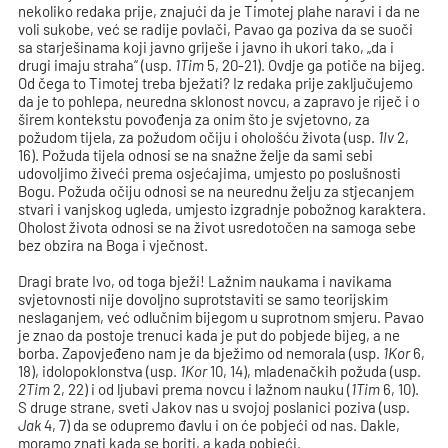
nekoliko redaka prije, znajući da je Timotej plahe naravi i da ne
voli sukobe, već se radije povlači, Pavao ga poziva da se suoči
sa starješinama koji javno griješe i javno ih ukori tako, „da i
drugi imaju straha“ (usp.
1Tim
5, 20-21). Ovdje ga potiče na bijeg.
Od čega to Timotej treba bježati? Iz redaka prije zaključujemo
da je to pohlepa, neuredna sklonost novcu, a zapravo je riječ i o
širem kontekstu povođenja za onim što je svjetovno, za
požudom tijela, za požudom očiju i ohološću života (usp.
1Iv
2,
16). Požuda tijela odnosi se na snažne želje da sami sebi
udovoljimo živeći prema osjećajima, umjesto po poslušnosti
Bogu. Požuda očiju odnosi se na neurednu želju za stjecanjem
stvari i vanjskog ugleda, umjesto izgradnje pobožnog karaktera.
Oholost života odnosi se na život usredotočen na samoga sebe
bez obzira na Boga i vječnost.
Dragi brate Ivo, od toga bježi! Lažnim naukama i navikama
svjetovnosti nije dovoljno suprotstaviti se samo teorijskim
neslaganjem, već odlučnim bijegom u suprotnom smjeru. Pavao
je znao da postoje trenuci kada je put do pobjede bijeg, a ne
borba. Zapovjeđeno nam je da bježimo od nemorala (usp.
1Kor
6,
18), idolopoklonstva (usp.
1Kor
10, 14), mladenačkih požuda (usp.
2Tim
2, 22) i od ljubavi prema novcu i lažnom nauku (
1Tim
6, 10).
S druge strane, sveti Jakov nas u svojoj poslanici poziva (usp.
Jak
4, 7) da se odupremo đavlu i on će pobjeći od nas. Dakle,
moramo znati kada se boriti, a kada pobjeći.