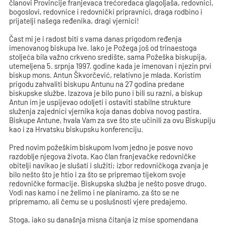
članovi Provincije franjevaca trećoredaca glagoljaša, redovnici,
bogoslovi, redovnice i redovnički pripravnici, draga rodbino i
prijatelji našega ređenika, dragi vjernici!
Čast mi je i radost biti s vama danas prigodom ređenja
imenovanog biskupa Ive. Iako je Požega još od trinaestoga
stoljeća bila važno crkveno središte, sama Požeška biskupija,
utemeljena 5. srpnja 1997. godine kada je imenovan i njezin prvi
biskup mons. Antun Škvorčević, relativno je mlada. Koristim
prigodu zahvaliti biskupu Antunu na 27 godina predane
biskupske službe. Izazova je bilo puno i bili su razni, a biskup
Antun im je uspijevao odoljeti i ostaviti stabilne strukture
služenja zajednici vjernika koja danas dobiva novog pastira.
Biskupe Antune, hvala Vam za sve što ste učinili za ovu Biskupiju
kao i za Hrvatsku biskupsku konferenciju.
Pred novim požeškim biskupom Ivom jedno je posve novo
razdoblje njegova života. Kao član franjevačke redovničke
obitelji navikao je slušati i služiti; izbor redovničkoga zvanja je
bilo nešto što je htio i za što se pripremao tijekom svoje
redovničke formacije. Biskupska služba je nešto posve drugo.
Vodi nas kamo i ne želimo i ne planiramo, za što se ne
pripremamo, ali čemu se u poslušnosti vjere predajemo.
Stoga, iako su današnja misna čitanja iz mise spomendana