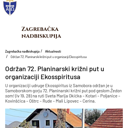
Zagrebačka 
nadbiskupija
Zagrebačka nadbiskupija
Aktualnosti
Održan 72. Planinarski križni put u organizaciji Ekosspiritusa
Održan 72. Planinarski križni put u
organizaciji Ekosspiritusa
U organizaciji udruge Ekosspiritus iz Samobora održan je u
Samoborskom gorju 72. Planinarski križni put pod geslom
Žedan
sam!
(Iv 19, 28) na ruti Sveta Marija Okićka – Kotari – Poljanice –
Kovinšćica – Oštrc – Rude – Mali Lipovec – Cerina.