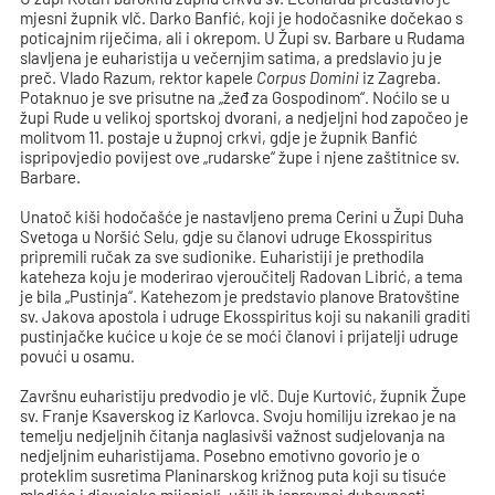
mjesni župnik vlč. Darko Banfić, koji je hodočasnike dočekao s
poticajnim riječima, ali i okrepom. U Župi sv. Barbare u Rudama
slavljena je euharistija u večernjim satima, a predslavio ju je
preč. Vlado Razum, rektor kapele
Corpus Domini
iz Zagreba.
Potaknuo je sve prisutne na „žeđ za Gospodinom“. Noćilo se u
župi Rude u velikoj sportskoj dvorani, a nedjeljni hod započeo je
molitvom 11. postaje u župnoj crkvi, gdje je župnik Banfić
ispripovjedio povijest ove „rudarske“ župe i njene zaštitnice sv.
Barbare.
Unatoč kiši hodočašće je nastavljeno prema Cerini u Župi Duha
Svetoga u Noršić Selu, gdje su članovi udruge Ekosspiritus
pripremili ručak za sve sudionike. Euharistiji je prethodila
kateheza koju je moderirao vjeroučitelj Radovan Librić, a tema
je bila „Pustinja“. Katehezom je predstavio planove Bratovštine
sv. Jakova apostola i udruge Ekosspiritus koji su nakanili graditi
pustinjačke kućice u koje će se moći članovi i prijatelji udruge
povući u osamu.
Završnu euharistiju predvodio je vlč. Duje Kurtović, župnik Župe
sv. Franje Ksaverskog iz Karlovca. Svoju homiliju izrekao je na
temelju nedjeljnih čitanja naglasivši važnost sudjelovanja na
nedjeljnim euharistijama. Posebno emotivno govorio je o
proteklim susretima Planinarskog križnog puta koji su tisuće
mladića i djevojaka mijenjali, učili ih ispravnoj duhovnosti.