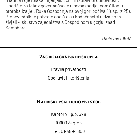
Uporište za takav govor našao je u prvom nedjeljnom čitanju
proroka Izaije :“Ruka Gospodnja na ovoj gori počiva." (usp. Iz 25).
Propovjednik je potvrdio ono što su hodočasnici u dva dana
živjeli - iskustvo zajedništva s Gospodinom u gorju iznad
Samobora.
Radovan Librić
Zagrebačka nadbiskupija
Pravila privatnosti
Opći uvjeti korištenja
Nadbiskupski duhovni stol
Kaptol 31, p.p. 398
10000 Zagreb
Tel:
01/4894 800