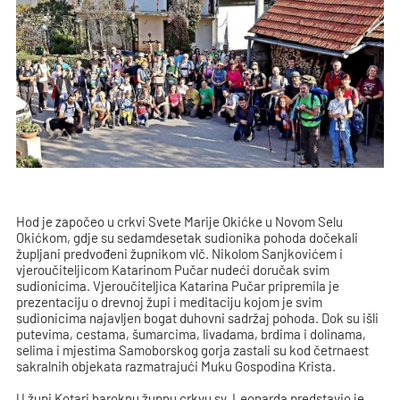
Hod je započeo u crkvi Svete Marije Okićke u Novom Selu
Okićkom, gdje su sedamdesetak sudionika pohoda dočekali
župljani predvođeni župnikom vlč. Nikolom Sanjkovićem i
vjeroučiteljicom Katarinom Pučar nudeći doručak svim
sudionicima. Vjeroučiteljica Katarina Pučar pripremila je
prezentaciju o drevnoj župi i meditaciju kojom je svim
sudionicima najavljen bogat duhovni sadržaj pohoda. Dok su išli
putevima, cestama, šumarcima, livadama, brdima i dolinama,
selima i mjestima Samoborskog gorja zastali su kod četrnaest
sakralnih objekata razmatrajući Muku Gospodina Krista.
U župi Kotari baroknu župnu crkvu sv. Leonarda predstavio je