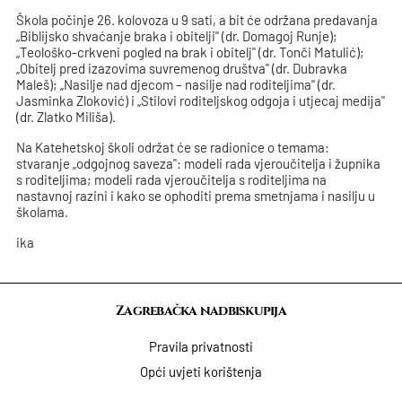
Škola počinje 26. kolovoza u 9 sati, a bit će održana predavanja
„Biblijsko shvaćanje braka i obitelji" (dr. Domagoj Runje);
„Teološko-crkveni pogled na brak i obitelj" (dr. Tonči Matulić);
„Obitelj pred izazovima suvremenog društva" (dr. Dubravka
Maleš); „Nasilje nad djecom – nasilje nad roditeljima" (dr.
Jasminka Zloković) i „Stilovi roditeljskog odgoja i utjecaj medija"
(dr. Zlatko Miliša).
Na Katehetskoj školi održat će se radionice o temama:
stvaranje „odgojnog saveza": modeli rada vjeroučitelja i župnika
s roditeljima; modeli rada vjeroučitelja s roditeljima na
nastavnoj razini i kako se ophoditi prema smetnjama i nasilju u
školama.
ika
Zagrebačka nadbiskupija
Pravila privatnosti
Opći uvjeti korištenja